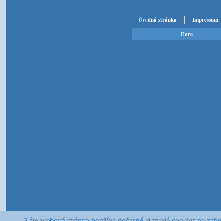
Úvodná stránka
Impressum
Hore
Táto webová stránka používa dočasné aj trvalé cookies na zabez