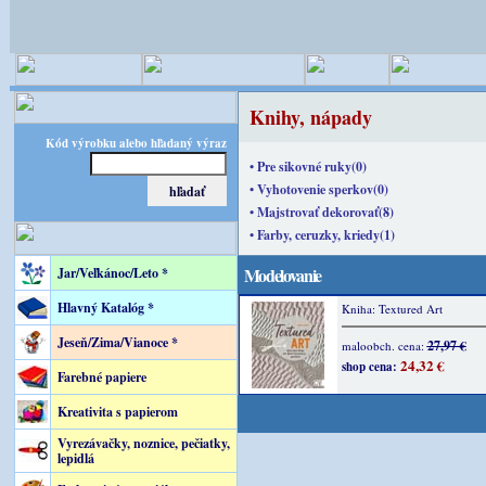
Knihy, nápady
Kód výrobku alebo hľadaný výraz
• Pre sikovné ruky(0)
• Vyhotovenie sperkov(0)
• Majstrovať dekorovať(8)
• Farby, ceruzky, kriedy(1)
Modelovanie
Jar/Veľkánoc/Leto *
Hlavný Katalóg *
Kniha: Textured Art
Jeseň/Zima/Vianoce *
27,97 €
maloobch. cena:
24,32 €
shop cena:
Farebné papiere
Kreativita s papierom
Vyrezávačky, noznice, pečiatky,
lepidlá