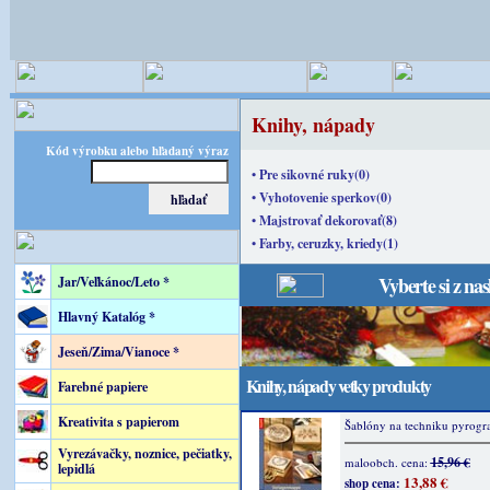
Knihy, nápady
Kód výrobku alebo hľadaný výraz
• Pre sikovné ruky(0)
• Vyhotovenie sperkov(0)
• Majstrovať dekorovať(8)
• Farby, ceruzky, kriedy(1)
Vyberte si z na
Jar/Veľkánoc/Leto *
Hlavný Katalóg *
Jeseň/Zima/Vianoce *
Knihy, nápady vetky produkty
Farebné papiere
Kreativita s papierom
Šablóny na techniku pyrograf
Vyrezávačky, noznice, pečiatky,
15,96 €
maloobch. cena:
lepidlá
13,88 €
shop cena: