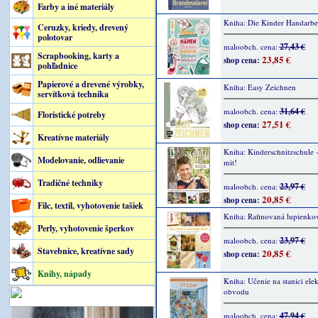
Farby a iné materiály
Kniha: Die Kinder Handarbei
Ceruzky, kriedy, drevený
polotovar
27,43 €
maloobch. cena:
Scrapbooking, karty a
23,85 €
shop cena:
pohľadnice
Papierové a drevené výrobky,
Kniha: Easy Zeichnen
servítková technika
31,64 €
maloobch. cena:
Floristické potreby
27,51 €
shop cena:
Kreatívne materiály
Kniha: Kinderschnitzschule -
Modelovanie, odlievanie
mit!
Tradičné techniky
23,97 €
maloobch. cena:
20,85 €
shop cena:
Filc, textil, vyhotovenie tašiek
Kniha: Rafinovaná lupienkov
Perly, vyhotovenie šperkov
23,97 €
maloobch. cena:
Stavebnice, kreatívne sady
20,85 €
shop cena:
Knihy, nápady
Kniha: Učenie na stanici ele
obvodu
47,94 €
maloobch. cena: