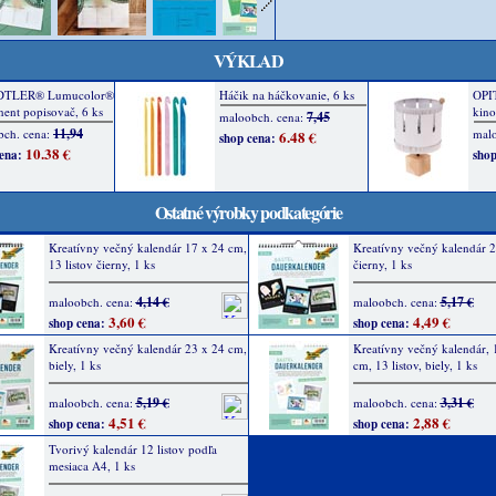
VÝKLAD
Ostatné výrobky podkategórie
Kreatívny večný kalendár 17 x 24 cm,
Kreatívny večný kalendár 2
13 listov čierny, 1 ks
čierny, 1 ks
4,14 €
5,17 €
maloobch. cena:
maloobch. cena:
3,60 €
4,49 €
shop cena:
shop cena:
Kreatívny večný kalendár 23 x 24 cm,
Kreatívny večný kalendár, 
biely, 1 ks
cm, 13 listov, biely, 1 ks
5,19 €
3,31 €
maloobch. cena:
maloobch. cena:
4,51 €
2,88 €
shop cena:
shop cena:
Tvorivý kalendár 12 listov podľa
mesiaca A4, 1 ks