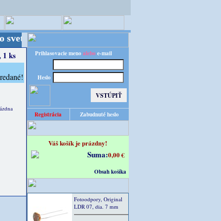
- Kvalita za výhodnú cenu!
Prihlasovacie meno
alebo
e-mail
 1 ks
Heslo
rázdna
Registrácia
Zabudnuté heslo
Váš košík je prázdny!
Suma:
0,00 €
Obsah košíka
Fotoodpory, Original
LDR 07, dia. 7 mm