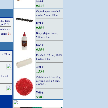
1,17 €
0,91 €
Objímka pre svetelnú
diódu, 5 mm, 10 ks
0,71 €
0,55 €
Biely glej na drevo,
500 ml, 1 ks
8,63 €
6,75 €
3 x 24 cm,
Peračník, 22 cm, 100%
bavlna, 1 ks
2,21 €
1,73 €
17 x 24
Zažehlovacie korálky,
červené, ø 5 x 5 mm,
6.000 ks
7,64 €
5,98 €