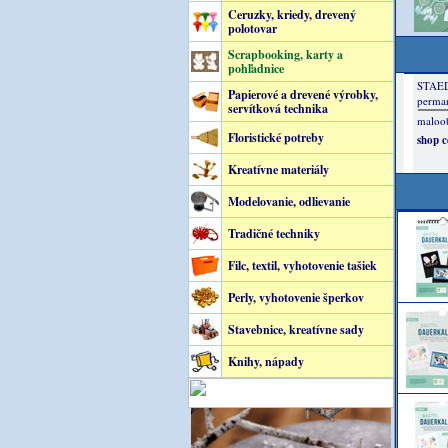
Ceruzky, kriedy, drevený
polotovar
Scrapbooking, karty a
pohľadnice
Papierové a drevené výrobky,
servítková technika
Floristické potreby
Kreatívne materiály
Modelovanie, odlievanie
Tradičné techniky
Filc, textil, vyhotovenie tašiek
Perly, vyhotovenie šperkov
Stavebnice, kreatívne sady
Knihy, nápady