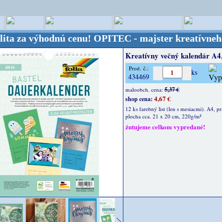
 výhodnú cenu!
OPITEC - majster kreatívneho sveta 
Kreatívny večný kalendár A4,
Prod. č.:
ks
434469
5,37 €
maloobch. cena:
4,67 €
shop cena:
12 ks farebný list (len s mesiacmi). A4, p
plocha cca. 21 x 20 cm, 220g/m²
źutujeme celkom vypredané!