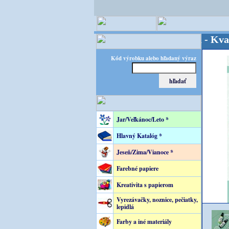
OPITEC - majster kreatívneho sveta - Kvalita za
Kód výrobku alebo hľadaný výraz
Jar/Veľkánoc/Leto *
Hlavný Katalóg *
Jeseň/Zima/Vianoce *
Farebné papiere
Kreativita s papierom
Vyrezávačky, noznice, pečiatky,
lepidlá
Farby a iné materiály