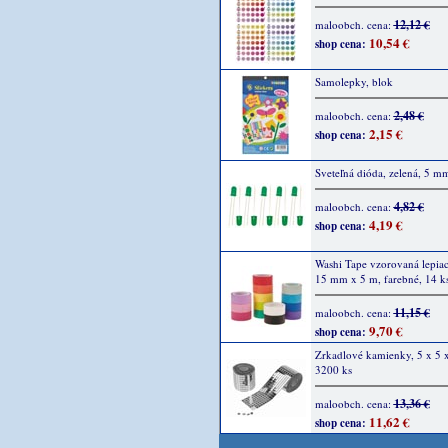
12,12 €
maloobch. cena:
10,54 €
shop cena:
Samolepky, blok
2,48 €
maloobch. cena:
2,15 €
shop cena:
Sveteľná dióda, zelená, 5 m
4,82 €
maloobch. cena:
4,19 €
shop cena:
Washi Tape vzorovaná lepiac
15 mm x 5 m, farebné, 14 k
11,15 €
maloobch. cena:
9,70 €
shop cena:
Zrkadlové kamienky, 5 x 5 
3200 ks
13,36 €
maloobch. cena:
11,62 €
shop cena: