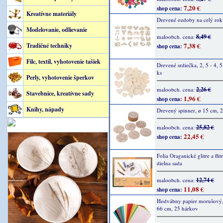
7,20 €
shop cena:
Kreatívne materiály
Drevené ozdoby na celý rok
Modelovanie, odlievanie
8,49 €
maloobch. cena:
7,38 €
Tradičné techniky
shop cena:
Filc, textil, vyhotovenie tašiek
Drevené srdiečka, 2, 5 - 4, 
ks
Perly, vyhotovenie šperkov
2,26 €
maloobch. cena:
Stavebnice, kreatívne sady
1,96 €
shop cena:
Knihy, nápady
Drevený spinner, ø 15 cm, 2
25,82 €
maloobch. cena:
22,45 €
shop cena:
Folia Oraganické glitre a flit
dielna sada
12,74 €
maloobch. cena:
11,08 €
shop cena:
Hodvábny papier morušový,
66 cm, 25 hárkov