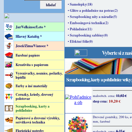
• Samolepky(18)
• Glitre a pohladnice na potras(2)
• Scrapbooking nity a náradie(5)
• Embosingová technika(2)
Jar/Veľkánoc/Leto *
• Pohladnice(11)
• Scrapbooking sablóny(0)
Hlavný Katalóg *
• Efektné fólie(0)
Jeseň/Zima/Vianoce *
Vyberte si z na
Farebné papiere
Kreativita s papierom
Vyrezávačky, noznice, pečiatky,
lepidlá
Scrapbooking, karty a pohľadnice vetky
Farby a iné materiály
Ceruzky, kriedy, drevený
11,02 €
maloobch. cena:
polotovar
10,20 €
shop cena:
Scrapbooking, karty a
pohľadnice
Drevené gombíky, 200 ks, ø 
Papierové a drevené výrobky,
mm, farebné
servítková technika
Floristické potreby
8,27 €
maloobch. cena: