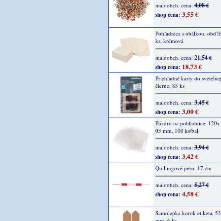
4,08 €
maloobch. cena:
3,55 €
shop cena:
Pohľadnica s obálkou, obd?ž
ks, krémová
21,54 €
maloobch. cena:
18,73 €
shop cena:
Priehľadné karty do svetelnej
čierne, 85 ks
3,45 €
maloobch. cena:
3,00 €
shop cena:
Púzdro na pohľadnice, 120x
03 mm, 100 ks/bal
3,94 €
maloobch. cena:
3,42 €
shop cena:
Quillingové pero, 17 cm
5,27 €
maloobch. cena:
4,58 €
shop cena:
Samolepka korok etiketa, 53
mm, 6 ks