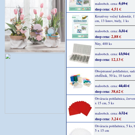
5,19 €
maloobch. cena:
4,51 €
shop cena:
Kreatívny večný kalendár, 1
cm, 13 listov, biely, 1 ks
3,31 €
maloobch. cena:
2,88 €
shop cena:
Nity, 400 ks
13,94 €
maloobch. cena:
12,13 €
shop cena:
Obojstranné pohľadnice, sad
obdĺžnik, 50 ks, 10 farieb
44,41 €
maloobch. cena:
38,62 €
shop cena:
Otváracia pohľadnica, červen
x 15 cm, 5 ks
3,72 €
maloobch. cena:
3,24 €
shop cena:
Otváracia pohľadnica, 5 ks, b
5 x 15 cm