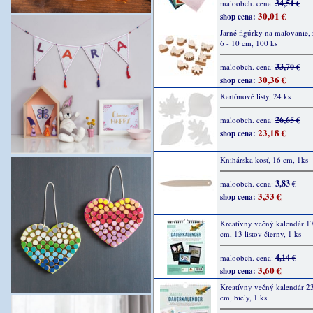
34,51 €
maloobch. cena:
30,01 €
shop cena:
Jarné figúrky na maľovanie, 
6 - 10 cm, 100 ks
33,70 €
maloobch. cena:
30,36 €
shop cena:
Kartónové listy, 24 ks
26,65 €
maloobch. cena:
23,18 €
shop cena:
Knihárska kosť, 16 cm, 1ks
3,83 €
maloobch. cena:
3,33 €
shop cena:
Kreatívny večný kalendár 1
cm, 13 listov čierny, 1 ks
4,14 €
maloobch. cena:
3,60 €
shop cena:
Kreatívny večný kalendár 2
cm, biely, 1 ks