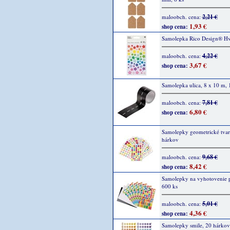
2,21 €
maloobch. cena:
1,93 €
shop cena:
Samolepka Rico Design® Hv
4,22 €
maloobch. cena:
3,67 €
shop cena:
Samolepka ulica, 8 x 10 m, 
7,81 €
maloobch. cena:
6,80 €
shop cena:
Samolepky geometrické tvar
hárkov
9,68 €
maloobch. cena:
8,42 €
shop cena:
Samolepky na vyhotovenie 
600 ks
5,01 €
maloobch. cena:
4,36 €
shop cena:
Samolepky smile, 20 hárkov