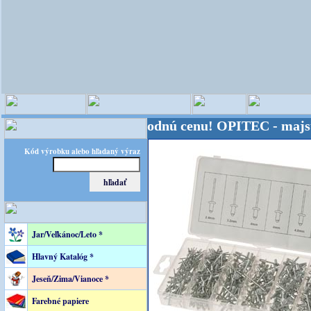
a - Kvalita za výhodnú cenu!
OPITEC - majster krea
Kód výrobku alebo hľadaný výraz
Jar/Veľkánoc/Leto *
Hlavný Katalóg *
Jeseň/Zima/Vianoce *
Farebné papiere