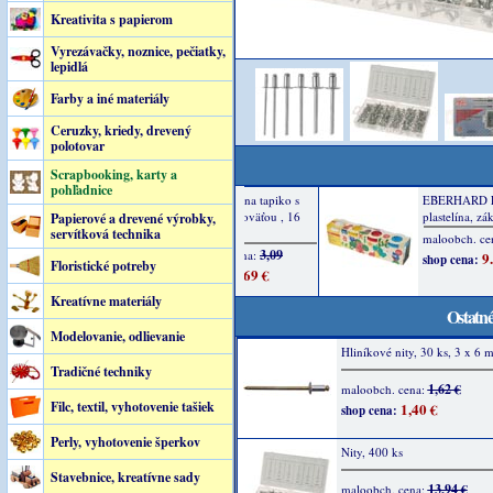
Kreativita s papierom
Vyrezávačky, noznice, pečiatky,
lepidlá
Farby a iné materiály
Ceruzky, kriedy, drevený
polotovar
Scrapbooking, karty a
pohľadnice
Papierové a drevené výrobky,
servítková technika
Floristické potreby
Kreatívne materiály
Ostatné
Modelovanie, odlievanie
Hliníkové nity, 30 ks, 3 x 6 
Tradičné techniky
1,62 €
maloobch. cena:
Filc, textil, vyhotovenie tašiek
1,40 €
shop cena:
Perly, vyhotovenie šperkov
Nity, 400 ks
Stavebnice, kreatívne sady
13,94 €
maloobch. cena: