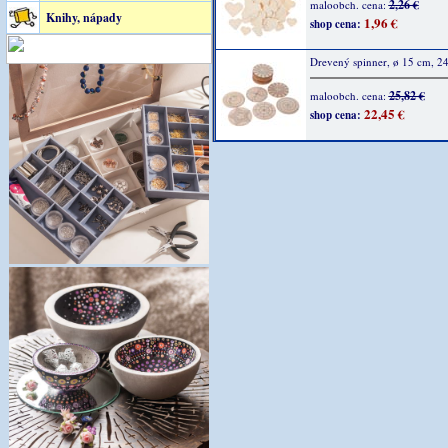
2,26 €
maloobch. cena:
Knihy, nápady
1,96 €
shop cena:
Drevený spinner, ø 15 cm, 24
25,82 €
maloobch. cena:
22,45 €
shop cena: