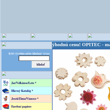
eta - Kvalita za výhodnú cenu!
OPITEC - majster kr
Kód výrobku alebo hľadaný výraz
Jar/Veľkánoc/Leto *
Hlavný Katalóg *
Jeseň/Zima/Vianoce *
Farebné papiere