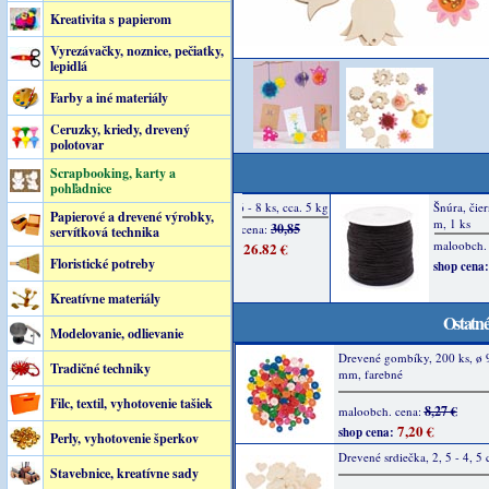
Kreativita s papierom
Vyrezávačky, noznice, pečiatky,
lepidlá
Farby a iné materiály
Ceruzky, kriedy, drevený
polotovar
Scrapbooking, karty a
pohľadnice
Papierové a drevené výrobky,
servítková technika
Floristické potreby
Kreatívne materiály
Ostatné
Modelovanie, odlievanie
Drevené gombíky, 200 ks, ø 9
Tradičné techniky
mm, farebné
Filc, textil, vyhotovenie tašiek
8,27 €
maloobch. cena:
7,20 €
shop cena:
Perly, vyhotovenie šperkov
Drevené srdiečka, 2, 5 - 4, 5 
Stavebnice, kreatívne sady