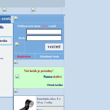
 Kvalita za výhodnú cenu!
Prihlasovacie meno
alebo
e-mail
dľa
Heslo
Registrácia
Zabudnuté heslo
vou
Váš košík je prázdny!
Suma:
0,00 €
Obsah košíka
Samolepka ulica, 8 x
10 m, 1 rolka