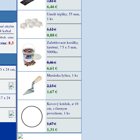
7,81 €
6,46 €
Umelé tégliky, 55 mm,
1 ks
1,12 €
0,88 €
Zažehlovacie korálky,
farebné, ? 5 x 5 mm,
5000ks
8,46 €
6,61 €
3 x 24 cm,
Murárska lyžica, 1 ks
2,13 €
1,67 €
17 x 24
Kovový krúžok, ø 10
cm, s čiernym
povrchom, 1 ks
1,67 €
1,31 €