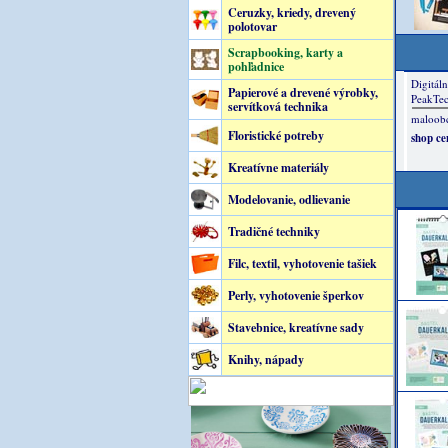
Ceruzky, kriedy, drevený
polotovar
Scrapbooking, karty a
pohľadnice
Papierové a drevené výrobky,
servítková technika
Floristické potreby
Kreatívne materiály
Modelovanie, odlievanie
Tradičné techniky
Filc, textil, vyhotovenie tašiek
Perly, vyhotovenie šperkov
Stavebnice, kreatívne sady
Knihy, nápady