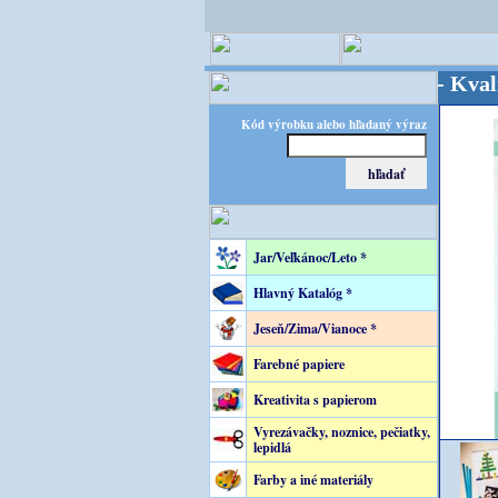
OPITEC - majster kreatívneho sveta - Kvalita za 
Kód výrobku alebo hľadaný výraz
Jar/Veľkánoc/Leto *
Hlavný Katalóg *
Jeseň/Zima/Vianoce *
Farebné papiere
Kreativita s papierom
Vyrezávačky, noznice, pečiatky,
lepidlá
Farby a iné materiály