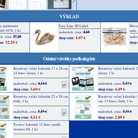
VÝKLAD
Ostatné výrobky podkategórie
Kreatívny večný kalendár 17 x 24 cm,
Kreatívny večný kalendár 2
13 listov čierny, 1 ks
čierny, 1 ks
4,14 €
5,17 €
maloobch. cena:
maloobch. cena:
3,60 €
4,49 €
shop cena:
shop cena:
Kreatívny večný kalendár 23 x 24 cm,
Kreatívny večný kalendár, 
biely, 1 ks
cm, 13 listov, biely, 1 ks
5,19 €
3,31 €
maloobch. cena:
maloobch. cena:
4,51 €
2,88 €
shop cena:
shop cena:
Tvorivý kalendár 12 listov podľa
mesiaca A4, 1 ks