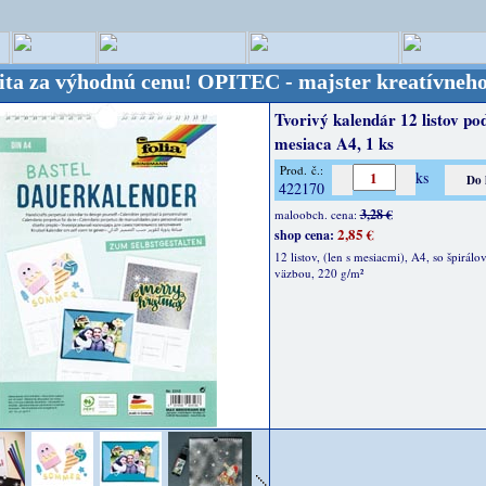
výhodnú cenu!
OPITEC - majster kreatívneho sveta -
Tvorivý kalendár 12 listov po
mesiaca A4, 1 ks
Prod. č.:
ks
422170
3,28 €
maloobch. cena:
2,85 €
shop cena:
12 listov, (len s mesiacmi), A4, so špirálo
väzbou, 220 g/m²