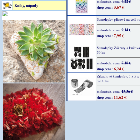
4,22 €
maloobch. cena:
Knihy, nápady
3,67 €
shop cena:
Samolepky glitrové na celý r
9,14 €
maloobch. cena:
7,95 €
shop cena:
Samolepky Zákruty a križovat
50 ks
7,18 €
maloobch. cena:
6,24 €
shop cena:
Zrkadlové kamienky, 5 x 5 x
3200 ks
13,36 €
maloobch. cena:
11,62 €
shop cena: