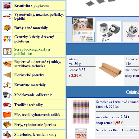
Kreativita s papierom
Vyrezávačky, noznice, pečiatky,
lepidlá
Farby a iné materiály
Ceruzky, kriedy, drevený
polotovar
Scrapbooking, karty a
pohľadnice
Papierové a drevené výrobky,
servítková technika
Floristické potreby
Kreatívne materiály
Ostatné
Modelovanie, odlievanie
Samolepka krištálové kamien
Tradičné techniky
farebné, 525 ks
Filc, textil, vyhotovenie tašiek
2,24 €
maloobch. cena:
1,95 €
shop cena:
Perly, vyhotovenie šperkov
Samolepka Rico Design® Kr
Stavebnice, kreatívne sady