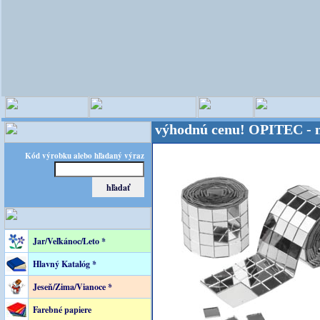
sveta - Kvalita za výhodnú cenu!
OPITEC - majster 
Kód výrobku alebo hľadaný výraz
Jar/Veľkánoc/Leto *
Hlavný Katalóg *
Jeseň/Zima/Vianoce *
Farebné papiere