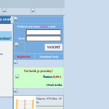
- Kvalita za výhodnú cenu!
Prihlasovacie meno
alebo
e-mail
Heslo
 mm
Registrácia
Zabudnuté heslo
Váš košík je prázdny!
Suma:
0,00 €
Obsah košíka
Odpory, 470 Ohm, 10
ks