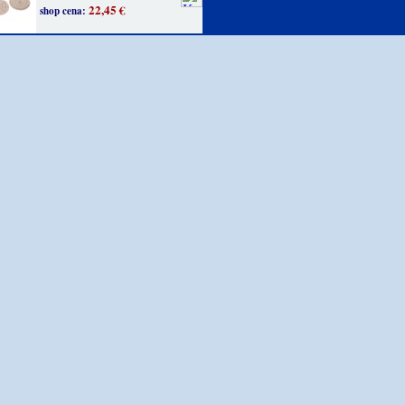
22,45 €
shop cena: