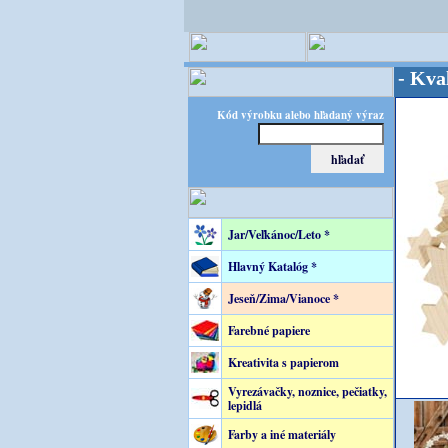
OPITEC - majster kreatívneho sveta - Kvalita za
Kód výrobku alebo hľadaný výraz
Jar/Veľkánoc/Leto *
Hlavný Katalóg *
Jeseň/Zima/Vianoce *
Farebné papiere
Kreativita s papierom
Vyrezávačky, noznice, pečiatky,
lepidlá
Farby a iné materiály