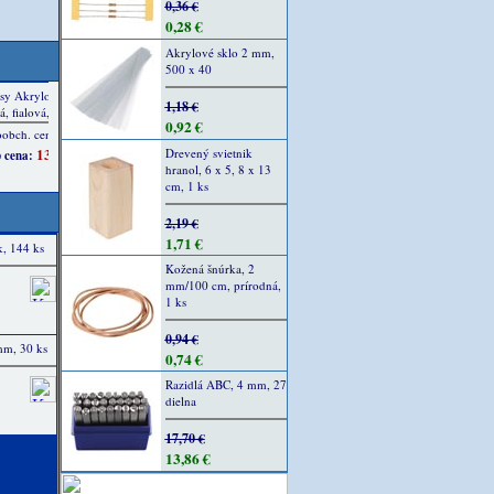
0,36 €
0,28 €
Akrylové sklo 2 mm,
500 x 40
1,18 €
0,92 €
Drevený svietnik
hranol, 6 x 5, 8 x 13
cm, 1 ks
2,19 €
1,71 €
, 144 ks
Kožená šnúrka, 2
mm/100 cm, prírodná,
1 ks
0,94 €
mm, 30 ks
0,74 €
Razidlá ABC, 4 mm, 27
dielna
17,70 €
13,86 €