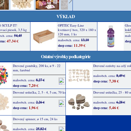
VÝKLAD
Ostatné výrobky podkategórie
Drevené gombíky, 200 ks, ø 9 - 22
Drevené ozdoby na celý rok
mm, farebné
8,49 €
maloobch. cena:
8,27 €
maloobch. cena:
7,38 €
shop cena:
7,20 €
shop cena:
Drevené srdiečka, 2, 5 - 4, 5 cm, 70 ks
Drevené srdiečka, 25 - 80 
2,26 €
6,28 €
maloobch. cena:
maloobch. cena:
1,96 €
5,46 €
shop cena:
shop cena:
Drevený spinner, ø 15 cm, 24 ks
25,82 €
maloobch. cena: