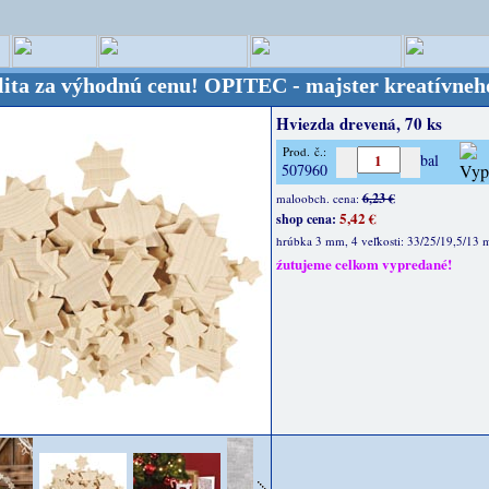
 výhodnú cenu!
OPITEC - majster kreatívneho sveta 
Hviezda drevená, 70 ks
Prod. č.:
bal
507960
6,23 €
maloobch. cena:
5,42 €
shop cena:
hrúbka 3 mm, 4 veľkosti: 33/25/19,5/13
źutujeme celkom vypredané!