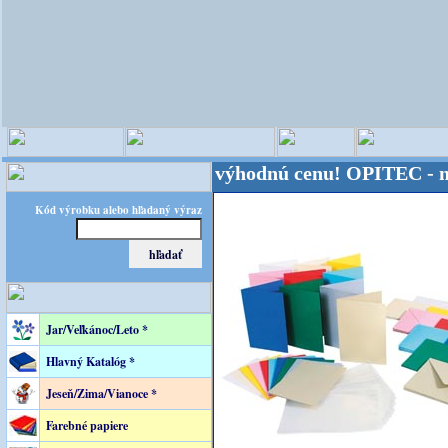
veta - Kvalita za výhodnú cenu!
OPITEC - majster k
Kód výrobku alebo hľadaný výraz
Jar/Veľkánoc/Leto *
Hlavný Katalóg *
Jeseň/Zima/Vianoce *
Farebné papiere