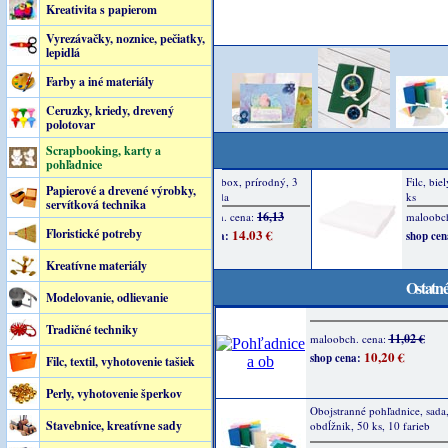
Kreativita s papierom
Vyrezávačky, noznice, pečiatky,
lepidlá
Farby a iné materiály
Ceruzky, kriedy, drevený
polotovar
Scrapbooking, karty a
pohľadnice
Papierové a drevené výrobky,
servítková technika
Floristické potreby
Kreatívne materiály
Ostatné
Modelovanie, odlievanie
Tradičné techniky
11,02 €
maloobch. cena:
10,20 €
shop cena:
Filc, textil, vyhotovenie tašiek
Perly, vyhotovenie šperkov
Obojstranné pohľadnice, sada
Stavebnice, kreatívne sady
obdĺžnik, 50 ks, 10 farieb