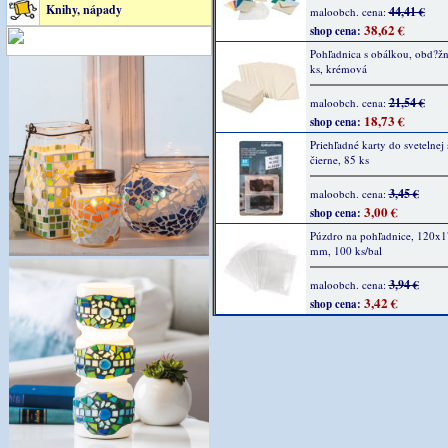
Knihy, nápady
44,41 €
maloobch. cena:
38,62 €
shop cena:
Pohľadnica s obálkou, obd?žn
ks, krémová
21,54 €
maloobch. cena:
18,73 €
shop cena:
Priehľadné karty do svetelnej 
čierne, 85 ks
3,45 €
maloobch. cena:
3,00 €
shop cena:
Púzdro na pohľadnice, 120x1
mm, 100 ks/bal
3,94 €
maloobch. cena:
3,42 €
shop cena: