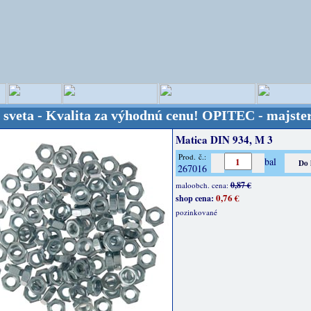
 - Kvalita za výhodnú cenu!
OPITEC - majster kreat
Matica DIN 934, M 3
Prod. č.:
bal
267016
0,87 €
maloobch. cena:
0,76 €
shop cena:
pozinkované