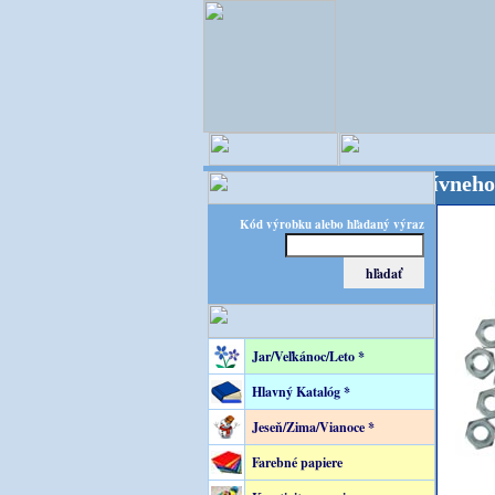
OPITEC - majster kreatívneho sveta
Kód výrobku alebo hľadaný výraz
Jar/Veľkánoc/Leto *
Hlavný Katalóg *
Jeseň/Zima/Vianoce *
Farebné papiere