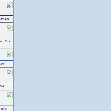
x 230 mm
mm x 25m,
 150
 240
 10 ks