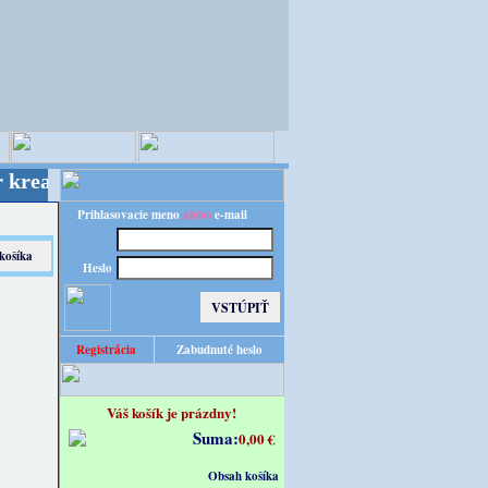
ívneho sveta - Kvalita za výhodnú cenu!
Prihlasovacie meno
alebo
e-mail
Heslo
Registrácia
Zabudnuté heslo
Váš košík je prázdny!
Suma:
0,00 €
Obsah košíka