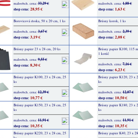
33,29 €
1,88 €
maloobch. cena:
maloobch. cena:
28,95 €
1,63 €
shop cena:
shop cena:
Borovicová doska, 50 x 20 cm, 1 ks
Brúsny korok, 1 ks
3,67 €
2,39 €
maloobch. cena:
maloobch. cena:
3,19 €
2,08 €
shop cena:
shop cena:
Brúsny papier 23 x 28 cm, 20 ks
Brúsny papier K100, 115 
1 kotúč
9,55 €
maloobch. cena:
7,16 €
maloobch. cena:
8,30 €
shop cena:
6,23 €
shop cena:
Brúsny papier K100, 23 x 28 cm, 25
Brúsny papier K120, 23 x 
ks
ks
12,39 €
12,07 €
maloobch. cena:
maloobch. cena:
10,77 €
10,50 €
shop cena:
shop cena:
Brúsny papier K150, 23 x 28 cm, 25
Brúsny papier K180, 23 x 
ks
ks
11,91 €
11,91 €
maloobch. cena:
maloobch. cena:
10,35 €
10,35 €
shop cena:
shop cena:
Brúsny papier K220, 23 x 28 cm, 25
Brúsny papier K40, 23 x 28
ks