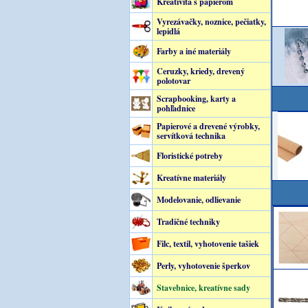
Kreativita s papierom
Vyrezávačky, noznice, pečiatky,
lepidlá
Farby a iné materiály
Ceruzky, kriedy, drevený
polotovar
Scrapbooking, karty a
pohľadnice
Papierové a drevené výrobky,
servítková technika
Floristické potreby
Kreatívne materiály
Modelovanie, odlievanie
Tradičné techniky
Filc, textil, vyhotovenie tašiek
Perly, vyhotovenie šperkov
Stavebnice, kreatívne sady