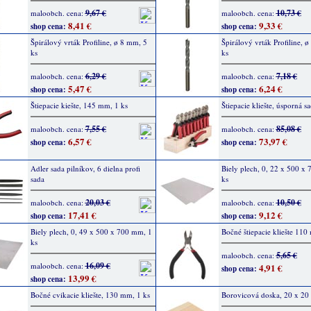
9,67 €
10,73 €
maloobch. cena:
maloobch. cena:
8,41 €
9,33 €
shop cena:
shop cena:
Špirálový vrták Profiline, ø 8 mm, 5
Špirálový vrták Profiline, 
ks
ks
6,29 €
7,18 €
maloobch. cena:
maloobch. cena:
5,47 €
6,24 €
shop cena:
shop cena:
Štiepacie kiešte, 145 mm, 1 ks
Štiepacie kliešte, úsporná s
7,55 €
85,08 €
maloobch. cena:
maloobch. cena:
6,57 €
73,97 €
shop cena:
shop cena:
Adler sada pilníkov, 6 dielna profi
Biely plech, 0, 22 x 500 x
sada
ks
20,03 €
10,50 €
maloobch. cena:
maloobch. cena:
17,41 €
9,12 €
shop cena:
shop cena:
Biely plech, 0, 49 x 500 x 700 mm, 1
Bočné štiepacie kliešte 110
ks
5,65 €
maloobch. cena:
16,09 €
maloobch. cena:
4,91 €
shop cena:
13,99 €
shop cena:
Bočné cvikacie kliešte, 130 mm, 1 ks
Borovicová doska, 20 x 20 