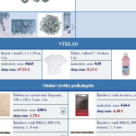
VÝKLAD
Ostatné výrobky podkategórie
Šablóna na vyrezávanie Tangrami,
Špirálový vrták do dreva, s
150 x 150 x 3 mm, 1 ks
5,16 €
maloobch. cena:
2,05 €
maloobch. cena:
4,48 €
shop cena:
1,78 €
shop cena:
Špirálový vrták HSS-G, DIN 338,
Špirálový vrták HSS-G, DI
brúsený, 1, 0 mm
brúsený, 1, 5 mm