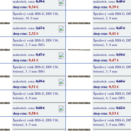
0,39 €
0,45 €
maloobch. cena:
maloobch. cena:
0,34 €
0,39 €
shop cena:
shop cena:
Špirálový vrták HSS-G, DIN 338,
Špirálový vrták HSS-G, DI
brúsený, 10, 0 mm
brúsený, 2, 0 mm
2,67 €
0,47 €
maloobch. cena:
maloobch. cena:
2,32 €
0,41 €
shop cena:
shop cena:
Špirálový vrták HSS-G, DIN 338,
Špirálový vrták HSS-G, DI
brúsený, 2, 5 mm (M3)
brúsený, 3, 0 mm
0,47 €
0,54 €
maloobch. cena:
maloobch. cena:
0,41 €
0,47 €
shop cena:
shop cena:
Špirálový vrták HSS-G, DIN 338,
Špirálový vrták HSS-G, DI
brúsený, 3, 3 mm (M4)
brúsený, 3, 5 mm
0,59 €
0,60 €
maloobch. cena:
maloobch. cena:
0,51 €
0,52 €
shop cena:
shop cena:
Špirálový vrták HSS-G, DIN 338,
Špirálový vrták HSS-G, DI
brúsený, 4, 0 mm
brúsený, 4, 2 mm (M5)
0,68 €
0,62 €
maloobch. cena:
maloobch. cena:
0,58 €
0,53 €
shop cena:
shop cena:
Špirálový vrták HSS-G, DIN 338,
Špirálový vrták HSS-G, DI
brúsený, 4, 5 mm
brúsený, 5, 0 mm (M6)