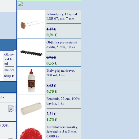
Fotoodpory, Original
LDR 07, dia. 7 mm
1,17 €
0,91 €
Objímka pre svetelnú
diódu, 5 mm, 10 ks
0,71 €
0,55 €
Biely glej na drevo,
500 ml, 1 ks
8,63 €
6,75 €
ada
Peračník, 22 cm, 100%
bavlna, 1 ks
2,21 €
1,73 €
N 338,
Zažehlovacie korálky,
červené, ø 5 x 5 mm,
6.000 ks