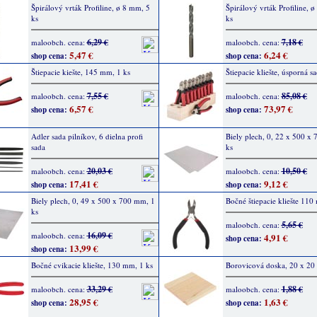
Špirálový vrták Profiline, ø 8 mm, 5
Špirálový vrták Profiline, 
ks
ks
6,29 €
7,18 €
maloobch. cena:
maloobch. cena:
5,47 €
6,24 €
shop cena:
shop cena:
Štiepacie kiešte, 145 mm, 1 ks
Štiepacie kliešte, úsporná s
7,55 €
85,08 €
maloobch. cena:
maloobch. cena:
6,57 €
73,97 €
shop cena:
shop cena:
Adler sada pilníkov, 6 dielna profi
Biely plech, 0, 22 x 500 x
sada
ks
20,03 €
10,50 €
maloobch. cena:
maloobch. cena:
17,41 €
9,12 €
shop cena:
shop cena:
Biely plech, 0, 49 x 500 x 700 mm, 1
Bočné štiepacie kliešte 110
ks
5,65 €
maloobch. cena:
16,09 €
maloobch. cena:
4,91 €
shop cena:
13,99 €
shop cena:
Bočné cvikacie kliešte, 130 mm, 1 ks
Borovicová doska, 20 x 20 
33,29 €
1,88 €
maloobch. cena:
maloobch. cena:
28,95 €
1,63 €
shop cena:
shop cena: