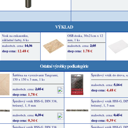
VÝKLAD
Ostatné výrobky podkategórie
Šablóna na vyrezávanie Tangrami,
Špirálový vrták do dreva, s
150 x 150 x 3 mm, 1 ks
5,16 €
maloobch. cena:
2,05 €
maloobch. cena:
4,48 €
shop cena:
1,78 €
shop cena:
Špirálový vrták HSS-G, DIN 338,
Špirálový vrták HSS-G, DI
brúsený, 1, 0 mm
brúsený, 1, 5 mm
0,39 €
0,45 €
maloobch. cena:
maloobch. cena:
0,34 €
0,39 €
shop cena:
shop cena:
Špirálový vrták HSS-G, DIN 338,
Špirálový vrták HSS-G, DI