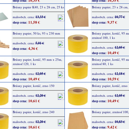
10,35 €
10,35 €
shop cena:
shop cena:
Brúsny papier K40, 23 x 28 cm, 25 ks
Brúsny papier, 23 x 28 cm,
13,33 €
10,77 €
maloobch. cena:
maloobch. cena:
11,58 €
9,37 €
shop cena:
shop cena:
Brúsny papier, 50 ks, 93 x 230 mm
Brúsny papier, kotúč, 95 
zrnitosť 100, 1 ks
5,01 €
maloobch. cena:
12,05 €
maloobch. cena:
4,36 €
shop cena:
10,49 €
shop cena:
Brúsny papier, kotúč, 95 mm x 25m,
Brúsny papier, kotúč, 95 
zrnitosť 120, 1 ks
zrnitosť 80, 1 ks
12,05 €
12,18 €
maloobch. cena:
maloobch. cena:
10,49 €
10,59 €
shop cena:
shop cena:
Brúsny papier, kotúč, zrno 150
Brúsny papier, kotúč, zrno
12,20 €
12,05 €
maloobch. cena:
maloobch. cena:
10,61 €
10,49 €
shop cena:
shop cena:
Brúsny papier, kotúč, zrno 240
Brúsny papier, zrnitosť 100,
12,20 €
10,83 €
maloobch. cena:
maloobch. cena:
10,61 €
9,42 €
shop cena:
shop cena: