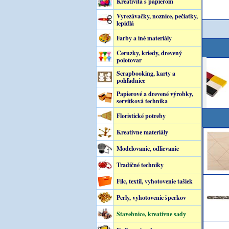
Kreativita s papierom
Vyrezávačky, noznice, pečiatky,
lepidlá
Farby a iné materiály
Ceruzky, kriedy, drevený
polotovar
Scrapbooking, karty a
pohľadnice
Papierové a drevené výrobky,
servítková technika
Floristické potreby
Kreatívne materiály
Modelovanie, odlievanie
Tradičné techniky
Filc, textil, vyhotovenie tašiek
Perly, vyhotovenie šperkov
Stavebnice, kreatívne sady