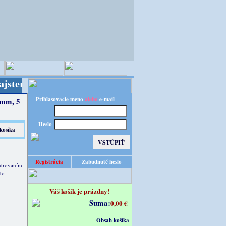
kreatívneho sveta - Kvalita za výhodnú cenu!
Prihlasovacie meno
alebo
e-mail
9 mm, 5
Heslo
Registrácia
Zabudnuté heslo
entrovaním
do
Váš košík je prázdny!
Suma:
0,00 €
Obsah košíka