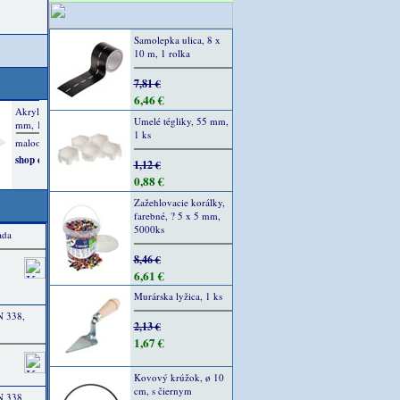
Samolepka ulica, 8 x
10 m, 1 rolka
7,81 €
6,46 €
Umelé tégliky, 55 mm,
1 ks
1,12 €
0,88 €
Zažehlovacie korálky,
farebné, ? 5 x 5 mm,
5000ks
ada
8,46 €
6,61 €
Murárska lyžica, 1 ks
N 338,
2,13 €
1,67 €
Kovový krúžok, ø 10
cm, s čiernym
N 338,