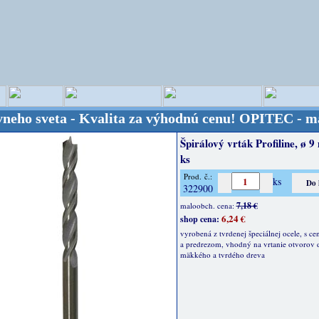
sveta - Kvalita za výhodnú cenu!
OPITEC - majster 
Špirálový vrták Profiline, ø 
ks
Prod. č.:
ks
322900
7,18 €
maloobch. cena:
6,24 €
shop cena:
vyrobená z tvrdenej špeciálnej ocele, s c
a predrezom, vhodný na vrtanie otvorov 
mäkkého a tvrdého dreva