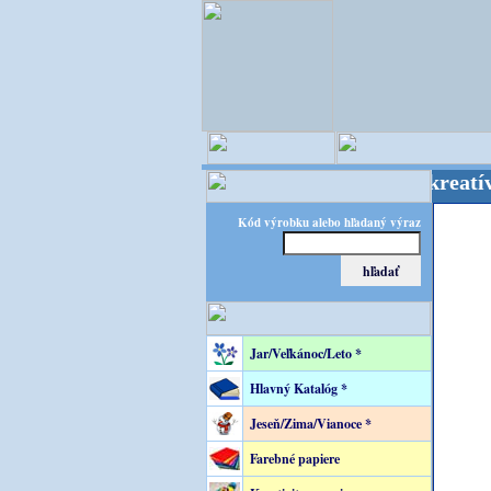
OPITEC - majster kreatívneho 
Kód výrobku alebo hľadaný výraz
Jar/Veľkánoc/Leto *
Hlavný Katalóg *
Jeseň/Zima/Vianoce *
Farebné papiere