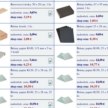
Borovicová doska, 50 x 20 cm, 1 ks
Brúsna hubka, 67 x 95 mm, 
jemná, 1 ks
3,67 €
maloobch. cena:
1,19 €
maloobch. cena:
3,19 €
shop cena:
1,04 €
shop cena:
Brúsny korok, 1 ks
Brúsny papier 23 x 28 cm, 
2,39 €
9,55 €
maloobch. cena:
maloobch. cena:
2,08 €
8,30 €
shop cena:
shop cena:
Brúsny papier K100, 115 mm x 5 m,
Brúsny papier K100, 23 x 
1 kotúč
ks
7,16 €
12,39 €
maloobch. cena:
maloobch. cena:
6,23 €
10,77 €
shop cena:
shop cena:
Brúsny papier K120, 23 x 28 cm, 25
Brúsny papier K150, 23 x 
ks
ks
12,07 €
11,91 €
maloobch. cena:
maloobch. cena:
10,50 €
10,35 €
shop cena:
shop cena:
Brúsny papier K180, 23 x 28 cm, 25
Brúsny papier K220, 23 x 
ks
ks
11,91 €
11,91 €
maloobch. cena:
maloobch. cena: