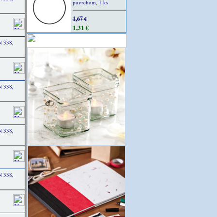
povrchom, 1 ks
1,67 €
1,31 €
N 338,
N 338,
N 338,
N 338,