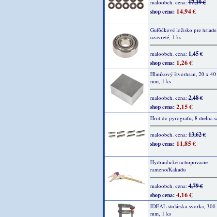
17,19 €
maloobch. cena:
14,94 €
shop cena:
Guľôčkové ložisko pre hriade
uzavreté, 1 ks
1,45 €
maloobch. cena:
1,26 €
shop cena:
Hliníkový štvorhran, 20 x 40
mm, 1 ks
2,48 €
maloobch. cena:
2,15 €
shop cena:
Hrot do pyrografu, 8 dielna s
13,62 €
maloobch. cena:
11,85 €
shop cena:
Hydraulické uchopovacie
rameno/Kakadu
4,79 €
maloobch. cena:
4,16 €
shop cena:
IDEAL stolárska svorka, 300
mm, 1 ks