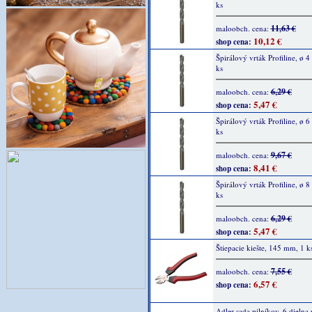
ks
11,63 €
maloobch. cena:
10,12 €
shop cena:
Špirálový vrták Profiline, ø 
ks
6,29 €
maloobch. cena:
5,47 €
shop cena:
Špirálový vrták Profiline, ø 
ks
9,67 €
maloobch. cena:
8,41 €
shop cena:
Špirálový vrták Profiline, ø 
ks
6,29 €
maloobch. cena:
5,47 €
shop cena:
Štiepacie kiešte, 145 mm, 1 k
7,55 €
maloobch. cena:
6,57 €
shop cena:
Adler sada pilníkov, 6 dielna 