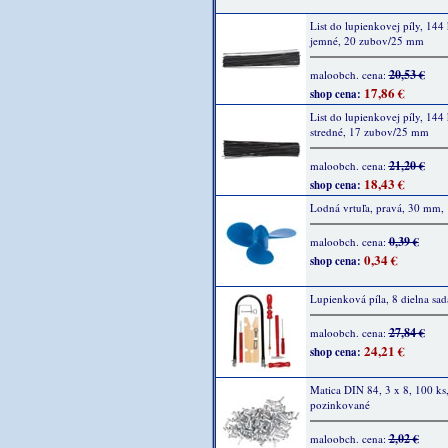
List do lupienkovej píly, 144 
jemné, 20 zubov/25 mm
20,53 €
maloobch. cena:
17,86 €
shop cena:
List do lupienkovej píly, 144 
stredné, 17 zubov/25 mm
21,20 €
maloobch. cena:
18,43 €
shop cena:
Lodná vrtuľa, pravá, 30 mm, 
0,39 €
maloobch. cena:
0,34 €
shop cena:
Lupienková píla, 8 dielna sad
27,84 €
maloobch. cena:
24,21 €
shop cena:
Matica DIN 84, 3 x 8, 100 ks
pozinkované
2,02 €
maloobch. cena: