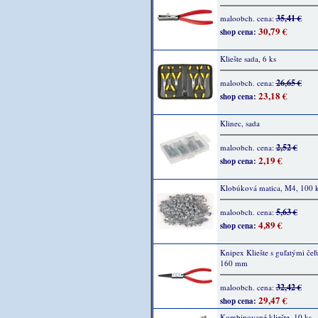
35,41 €
maloobch. cena:
30,79 €
shop cena:
Kliešte sada, 6 ks
26,65 €
maloobch. cena:
23,18 €
shop cena:
Klinec, sada
2,52 €
maloobch. cena:
2,19 €
shop cena:
Klobúková matica, M4, 100 
5,63 €
maloobch. cena:
4,89 €
shop cena:
Knipex Kliešte s guľatými čeľ
160 mm
32,42 €
maloobch. cena:
29,47 €
shop cena:
Kombinované kliešte, 10 ks