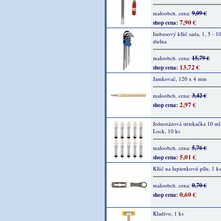
9,09 €
maloobch. cena:
7,90 €
shop cena:
Imbusový kľúč sada, 1, 5 - 1
dielna
15,79 €
maloobch. cena:
13,72 €
shop cena:
Jamkovač, 120 x 4 mm
3,42 €
maloobch. cena:
2,97 €
shop cena:
Jednorázová striekačka 10 ml
Lock, 10 ks
5,76 €
maloobch. cena:
5,01 €
shop cena:
Kľúč na lupienkovú pílu, 1 ks
0,70 €
maloobch. cena:
0,60 €
shop cena:
Kladivo, 1 ks