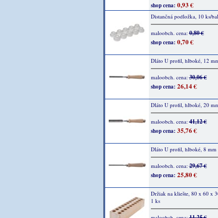
0,93 €
shop cena:
Distančná podložka, 10 ks/ba
0,80 €
maloobch. cena:
0,70 €
shop cena:
Dláto U profil, hlboké, 12 m
30,06 €
maloobch. cena:
26,14 €
shop cena:
Dláto U profil, hlboké, 20 m
41,12 €
maloobch. cena:
35,76 €
shop cena:
Dláto U profil, hlboké, 8 mm
29,67 €
maloobch. cena:
25,80 €
shop cena:
Držiak na kliešte, 80 x 60 x
1 ks
11,25 €
maloobch. cena: