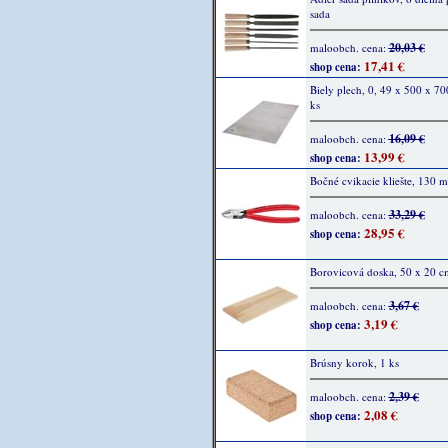
sada
20,03 €
maloobch. cena:
17,41 €
shop cena:
Biely plech, 0, 49 x 500 x 7
ks
16,09 €
maloobch. cena:
13,99 €
shop cena:
Bočné cvikacie kliešte, 130 
33,29 €
maloobch. cena:
28,95 €
shop cena:
Borovicová doska, 50 x 20 cm
3,67 €
maloobch. cena:
3,19 €
shop cena:
Brúsny korok, 1 ks
2,39 €
maloobch. cena:
2,08 €
shop cena: