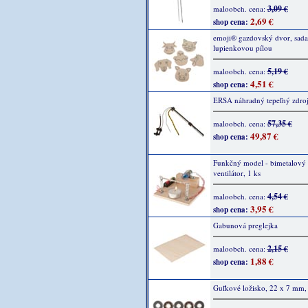
3,09 €
maloobch. cena:
2,69 €
shop cena:
emoji® gazdovský dvor, sada 
lupienkovou pílou
5,19 €
maloobch. cena:
4,51 €
shop cena:
ERSA náhradný tepeľný zdroj
57,35 €
maloobch. cena:
49,87 €
shop cena:
Funkčný model - bimetalový
ventilátor, 1 ks
4,54 €
maloobch. cena:
3,95 €
shop cena:
Gabunová preglejka
2,15 €
maloobch. cena:
1,88 €
shop cena:
Guľkové ložisko, 22 x 7 mm,