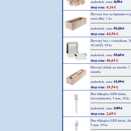
4,58 €
maloobch. cena:
4,16 €
shop cena:
Drevený box na lupienkovú p
extra dlhý, 1 ks
51,24 €
maloobch. cena:
44,56 €
shop cena:
Drevený box s vrchnákom, 2
10 cm/2l, 10 ks
53,65 €
maloobch. cena:
46,65 €
shop cena:
Drevený držiak na náradie, 1 
náradia
11,59 €
maloobch. cena:
10,54 €
shop cena:
Duo blikajúca LED dióda,
červená/modrá, 5 mm, 10 ks
3,09 €
maloobch. cena:
2,69 €
shop cena:
Duo blikajúca LED dióda, žlt
5 mm, 10 ks