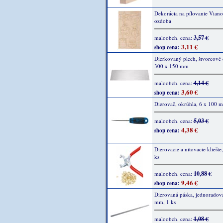
Dekorácia na pílovanie Vian
ozdoba
3,57 €
maloobch. cena:
3,11 €
shop cena:
Dierkovaný plech, štvorcové 
300 x 150 mm
4,14 €
maloobch. cena:
3,60 €
shop cena:
Dierovač, okrúhla, 6 x 100 
5,03 €
maloobch. cena:
4,38 €
shop cena:
Dierovacie a nitovacie kliešte
ks
10,88 €
maloobch. cena:
9,46 €
shop cena:
Dierovaná páska, jednoradov
mm, 1 ks
1,08 €
maloobch. cena: