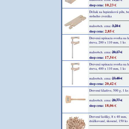
10,23 €
shop cena:
Držiak na lupienkovú pílu, b
stolného zveráka
3,28 €
maloobch. cena:
2,85 €
shop cena:
Drevená upínacia svorka na l
dreva, 200 x 110 mm, 1 ks
20,17 €
maloobch. cena:
17,54 €
shop cena:
Drevená upínacia svorka na l
dreva, 400 x 110 mm, 1 ks
23,48 €
maloobch. cena:
20,42 €
shop cena:
Drevené kladivo, 500 g, 1 ks
20,77 €
maloobch. cena:
18,06 €
shop cena:
Drevené kolíky, 8 x 40 mm,
drážkované, skosené, 150 ks