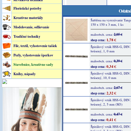
Floristické potreby
Ostatné
Kreatívne materiály
Šablóna na vyrezávanie Tang
150 x 150 x 3 mm, 1 ks
Modelovanie, odlievanie
2,05 €
maloobch. cena:
Tradičné techniky
1,78 €
shop cena:
Filc, textil, vyhotovenie tašiek
Špirálový vrták HSS-G, DIN 
brúsený, 1, 0 mm
Perly, vyhotovenie šperkov
0,39 €
maloobch. cena:
Stavebnice, kreatívne sady
0,34 €
shop cena:
Špirálový vrták HSS-G, DIN 
Knihy, nápady
brúsený, 10, 0 mm
2,67 €
maloobch. cena:
2,32 €
shop cena:
Špirálový vrták HSS-G, DIN 
brúsený, 2, 5 mm (M3)
0,47 €
maloobch. cena:
0,41 €
shop cena:
Špirálový vrták HSS-G, DIN 
brúsený, 3, 3 mm (M4)