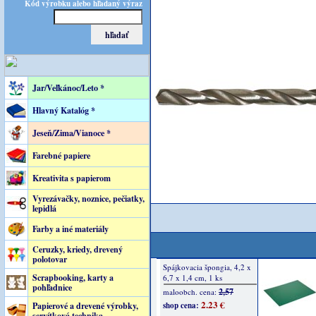
Kód výrobku alebo hľadaný výraz
Jar/Veľkánoc/Leto *
Hlavný Katalóg *
Jeseň/Zima/Vianoce *
Farebné papiere
Kreativita s papierom
Vyrezávačky, noznice, pečiatky,
lepidlá
Farby a iné materiály
Ceruzky, kriedy, drevený
polotovar
Scrapbooking, karty a
pohľadnice
Papierové a drevené výrobky,
servítková technika