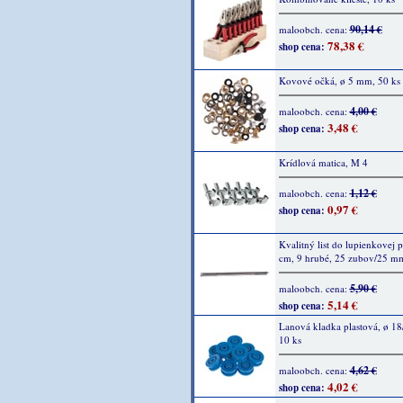
90,14 €
maloobch. cena:
78,38 €
shop cena:
Kovové očká, ø 5 mm, 50 ks
4,00 €
maloobch. cena:
3,48 €
shop cena:
Krídlová matica, M 4
1,12 €
maloobch. cena:
0,97 €
shop cena:
Kvalitný list do lupienkovej p
cm, 9 hrubé, 25 zubov/25 m
5,90 €
maloobch. cena:
5,14 €
shop cena:
Lanová kladka plastová, ø 1
10 ks
4,62 €
maloobch. cena:
4,02 €
shop cena: