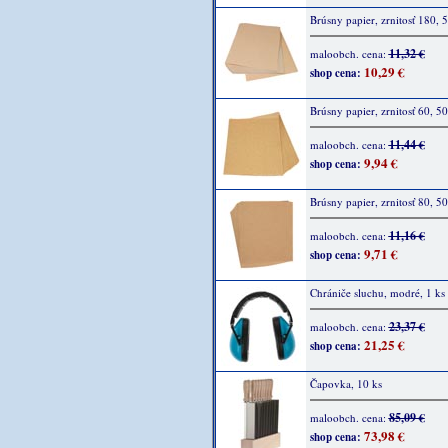
Brúsny papier, zrnitosť 180, 
11,32 €
maloobch. cena:
10,29 €
shop cena:
Brúsny papier, zrnitosť 60, 50
11,44 €
maloobch. cena:
9,94 €
shop cena:
Brúsny papier, zrnitosť 80, 50
11,16 €
maloobch. cena:
9,71 €
shop cena:
Chrániče sluchu, modré, 1 ks
23,37 €
maloobch. cena:
21,25 €
shop cena:
Čapovka, 10 ks
85,09 €
maloobch. cena:
73,98 €
shop cena: