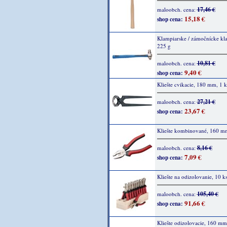
17,46 €
maloobch. cena:
15,18 €
shop cena:
Klampiarske / zámočnícke kla
225 g
10,81 €
maloobch. cena:
9,40 €
shop cena:
Kliešte cvikacie, 180 mm, 1 k
27,21 €
maloobch. cena:
23,67 €
shop cena:
Kliešte kombinované, 160 mm
8,16 €
maloobch. cena:
7,09 €
shop cena:
Kliešte na odizolovanie, 10 k
105,40 €
maloobch. cena:
91,66 €
shop cena:
Kliešte odizolovacie, 160 mm