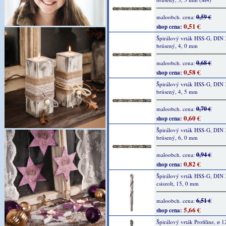
0,59 €
maloobch. cena:
0,51 €
shop cena:
Špirálový vrták HSS-G, DIN 
brúsený, 4, 0 mm
0,68 €
maloobch. cena:
0,58 €
shop cena:
Špirálový vrták HSS-G, DIN 
brúsený, 4, 5 mm
0,70 €
maloobch. cena:
0,60 €
shop cena:
Špirálový vrták HSS-G, DIN 
brúsený, 6, 0 mm
0,94 €
maloobch. cena:
0,82 €
shop cena:
Špirálový vrták HSS-G, DIN 
csiszolt, 15, 0 mm
6,51 €
maloobch. cena:
5,66 €
shop cena:
Špirálový vrták Profiline, ø 