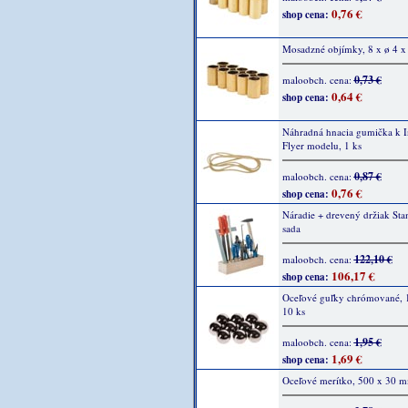
0,76 €
shop cena:
Mosadzné objímky, 8 x ø 4 x 
0,73 €
maloobch. cena:
0,64 €
shop cena:
Náhradná hnacia gumička k I
Flyer modelu, 1 ks
0,87 €
maloobch. cena:
0,76 €
shop cena:
Náradie + drevený držiak Sta
sada
122,10 €
maloobch. cena:
106,17 €
shop cena:
Oceľové guľky chrómované,
10 ks
1,95 €
maloobch. cena:
1,69 €
shop cena:
Oceľové merítko, 500 x 30 