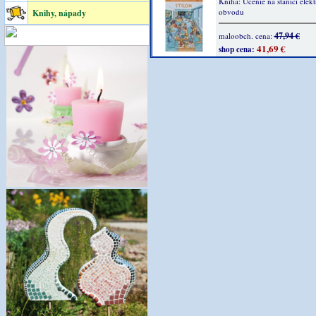
Kniha: Učenie na stanici elek
obvodu
Knihy, nápady
47,94 €
maloobch. cena:
41,69 €
shop cena: