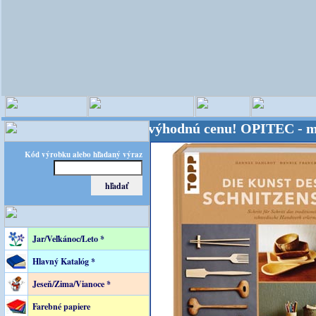
veta - Kvalita za výhodnú cenu!
OPITEC - majster k
Kód výrobku alebo hľadaný výraz
Jar/Veľkánoc/Leto *
Hlavný Katalóg *
Jeseň/Zima/Vianoce *
Farebné papiere