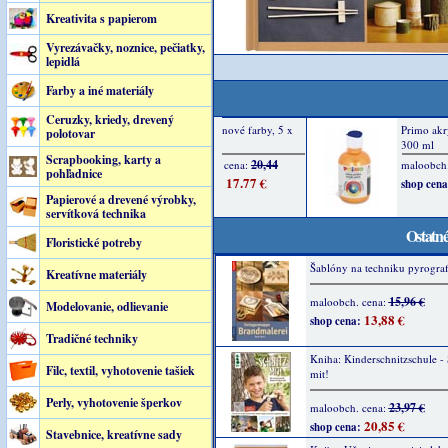
Kreativita s papierom
Vyrezávačky, noznice, pečiatky,
lepidlá
Farby a iné materiály
Ceruzky, kriedy, drevený
polotovar
Scrapbooking, karty a
pohľadnice
Papierové a drevené výrobky,
servítková technika
Ostatné
Floristické potreby
Šablóny na techniku pyrografi
Kreatívne materiály
15,96 €
maloobch. cena:
Modelovanie, odlievanie
13,88 €
shop cena:
Tradičné techniky
Kniha: Kinderschnitzschule - 
Filc, textil, vyhotovenie tašiek
mit!
Perly, vyhotovenie šperkov
23,97 €
maloobch. cena:
20,85 €
shop cena:
Stavebnice, kreatívne sady