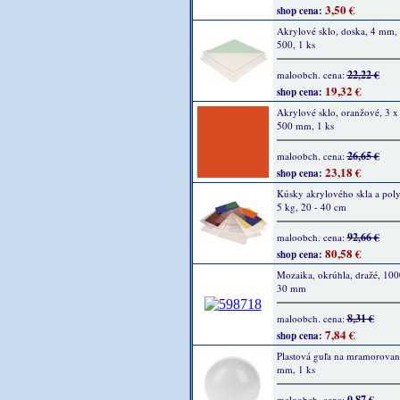
3,50 €
shop cena:
Akrylové sklo, doska, 4 mm,
500, 1 ks
22,22 €
maloobch. cena:
19,32 €
shop cena:
Akrylové sklo, oranžové, 3 x
500 mm, 1 ks
26,65 €
maloobch. cena:
23,18 €
shop cena:
Kúsky akrylového skla a poly
5 kg, 20 - 40 cm
92,66 €
maloobch. cena:
80,58 €
shop cena:
Mozaika, okrúhla, dražé, 100
30 mm
8,31 €
maloobch. cena:
7,84 €
shop cena:
Plastová guľa na mramorovan
mm, 1 ks
0,87 €
maloobch. cena: