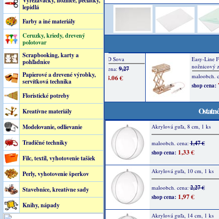
Vyrezávačky, noznice, pečiatky,
lepidlá
Farby a iné materiály
Ceruzky, kriedy, drevený
polotovar
Scrapbooking, karty a
pohľadnice
Papierové a drevené výrobky,
servítková technika
Floristické potreby
Ostatné
Kreatívne materiály
Modelovanie, odlievanie
Akrylová guľa, 8 cm, 1 ks
Tradičné techniky
1,47 €
maloobch. cena:
1,33 €
shop cena:
Filc, textil, vyhotovenie tašiek
Akrylová guľa, 10 cm, 1 ks
Perly, vyhotovenie šperkov
2,27 €
maloobch. cena:
Stavebnice, kreatívne sady
1,97 €
shop cena:
Knihy, nápady
Akrylová guľa, 14 cm, 1 ks