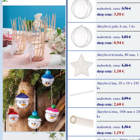
3,76 €
maloobch. cena:
3,50 €
shop cena:
Akrylová guľa, 6 cm, 1 ks
1,01 €
maloobch. cena:
0,94 €
shop cena:
Akrylová hviezda, 80 mm, 1 
1,26 €
maloobch. cena:
1,10 €
shop cena:
Akrylová lata, 10 x 10 x 245
ks
2,99 €
maloobch. cena:
2,60 €
shop cena:
Akrylová rúra, 10/6 mm x 2
ks
1,36 €
maloobch. cena:
1,19 €
shop cena:
Akrylová rúra, 20/16 mm x 