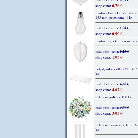
0,76 €
shop cena:
Plastová krabička žiarovka, ø
135 mm, priehľadná, 1 ks
1,04 €
maloobch. cena:
0,90 €
shop cena:
Plastové vajíčko, závesné, 6 
1,13 €
maloobch. cena:
1,03 €
shop cena:
Polystyrol zrkadlo 235 x 43
ks
4,68 €
maloobch. cena:
4,07 €
shop cena:
Sklenená gulička, 100 ks
3,49 €
maloobch. cena:
3,03 €
shop cena:
Sklenená skúmavka, 16 x 16
ks