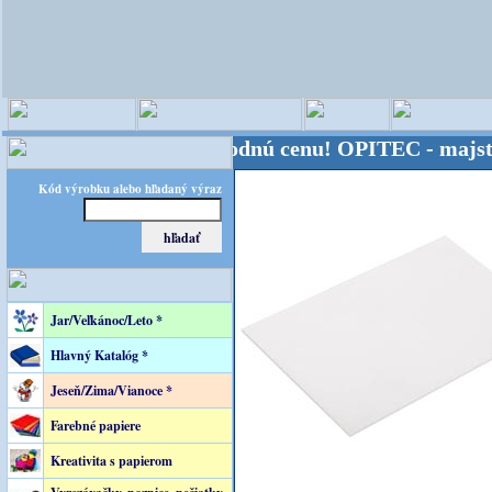
- Kvalita za výhodnú cenu!
OPITEC - majster kreat
Kód výrobku alebo hľadaný výraz
Jar/Veľkánoc/Leto *
Hlavný Katalóg *
Jeseň/Zima/Vianoce *
Farebné papiere
Kreativita s papierom