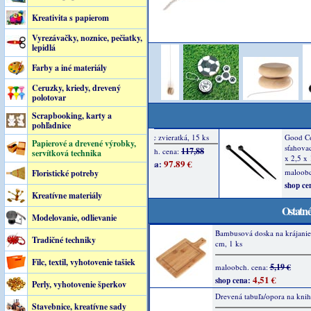
Kreativita s papierom
Vyrezávačky, noznice, pečiatky,
lepidlá
Farby a iné materiály
Ceruzky, kriedy, drevený
polotovar
Scrapbooking, karty a
pohľadnice
Papierové a drevené výrobky,
servítková technika
Floristické potreby
Kreatívne materiály
Ostatné
Modelovanie, odlievanie
Bambusová doska na krájanie
Tradičné techniky
cm, 1 ks
Filc, textil, vyhotovenie tašiek
5,19 €
maloobch. cena:
4,51 €
shop cena:
Perly, vyhotovenie šperkov
Drevená tabuľa/opora na kni
Stavebnice, kreatívne sady