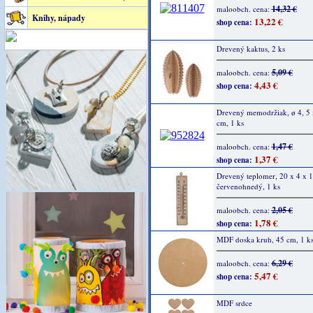
14,32 €
maloobch. cena:
Knihy, nápady
13,22 €
shop cena:
Drevený kaktus, 2 ks
5,09 €
maloobch. cena:
4,43 €
shop cena:
Drevený memodržiak, ø 4, 5 
cm, 1 ks
1,47 €
maloobch. cena:
1,37 €
shop cena:
Drevený teplomer, 20 x 4 x 1
červenohnedý, 1 ks
2,05 €
maloobch. cena:
1,78 €
shop cena:
MDF doska kruh, 45 cm, 1 k
6,29 €
maloobch. cena:
5,47 €
shop cena:
MDF srdce