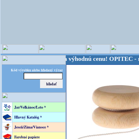
 sveta - Kvalita za výhodnú cenu!
OPITEC - majster
Kód výrobku alebo hľadaný výraz
Jar/Veľkánoc/Leto *
Hlavný Katalóg *
Jeseň/Zima/Vianoce *
Farebné papiere