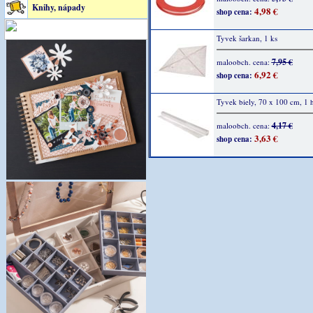
Knihy, nápady
4,98 €
shop cena:
Tyvek šarkan, 1 ks
7,95 €
maloobch. cena:
6,92 €
shop cena:
Tyvek biely, 70 x 100 cm, 1 
4,17 €
maloobch. cena:
3,63 €
shop cena: