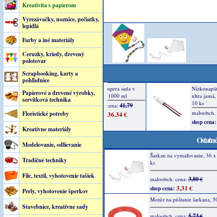
Kreativita s papierom
Vyrezávačky, noznice, pečiatky,
lepidlá
Farby a iné materiály
Ceruzky, kriedy, drevený
polotovar
Scrapbooking, karty a
pohľadnice
Papierové a drevené výrobky,
servítková technika
Floristické potreby
Kreatívne materiály
Ostatné
Modelovanie, odlievanie
Šarkan na vymaľovanie, 36 x
Tradičné techniky
ks
Filc, textil, vyhotovenie tašiek
3,80 €
maloobch. cena:
3,31 €
shop cena:
Perly, vyhotovenie šperkov
Motúz na púštanie šarkana, 5
Stavebnice, kreatívne sady
5,73 €
maloobch. cena: