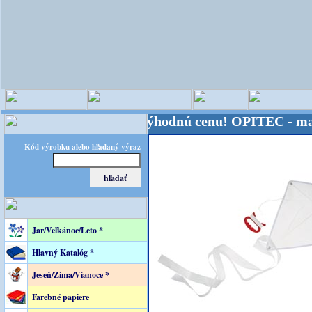
eta - Kvalita za výhodnú cenu!
OPITEC - majster kr
Kód výrobku alebo hľadaný výraz
Jar/Veľkánoc/Leto *
Hlavný Katalóg *
Jeseň/Zima/Vianoce *
Farebné papiere