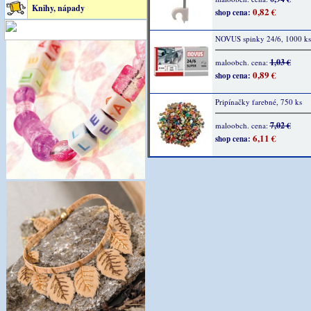
Knihy, nápady
0,82 €
shop cena:
NOVUS spinky 24/6, 1000 ks
1,03 €
maloobch. cena:
0,89 €
shop cena:
Pripínačky farebné, 750 ks
7,02 €
maloobch. cena:
6,11 €
shop cena: