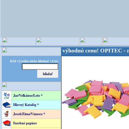
veta - Kvalita za výhodnú cenu!
OPITEC - majster k
Kód výrobku alebo hľadaný výraz
Jar/Veľkánoc/Leto *
Hlavný Katalóg *
Jeseň/Zima/Vianoce *
Farebné papiere