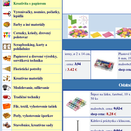
Kreativita s papierom
Vyrezávačky, noznice, pečiatky,
lepidlá
Farby a iné materiály
Ceruzky, kriedy, drevený
polotovar
Scrapbooking, karty a
pohľadnice
Papierové a drevené výrobky,
servítková technika
Floristické potreby
Kreatívne materiály
Ostatné
Modelovanie, odlievanie
Štipce na látku, farebné, 10 
Tradičné techniky
50 ks
Filc, textil, vyhotovenie tašiek
9,52 €
maloobch. cena:
8,28 €
shop cena:
Perly, vyhotovenie šperkov
Káblová príchytka s klincom,
Stavebnice, kreatívne sady
0,94 €
maloobch. cena: