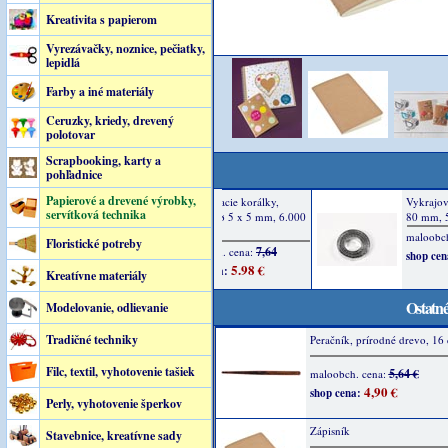
Kreativita s papierom
Vyrezávačky, noznice, pečiatky,
lepidlá
Farby a iné materiály
Ceruzky, kriedy, drevený
polotovar
Scrapbooking, karty a
pohľadnice
Papierové a drevené výrobky,
servítková technika
Floristické potreby
Kreatívne materiály
Ostatné
Modelovanie, odlievanie
Tradičné techniky
Peračník, prírodné drevo, 16 
Filc, textil, vyhotovenie tašiek
5,64 €
maloobch. cena:
4,90 €
shop cena:
Perly, vyhotovenie šperkov
Zápisník
Stavebnice, kreatívne sady