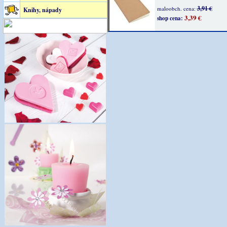
3,91 €
maloobch. cena:
Knihy, nápady
3,39 €
shop cena: