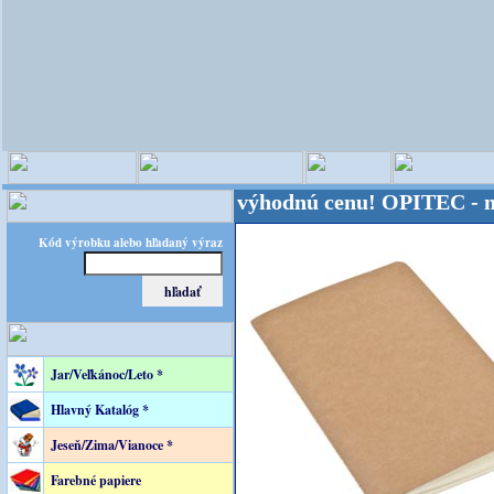
veta - Kvalita za výhodnú cenu!
OPITEC - majster 
Kód výrobku alebo hľadaný výraz
Jar/Veľkánoc/Leto *
Hlavný Katalóg *
Jeseň/Zima/Vianoce *
Farebné papiere