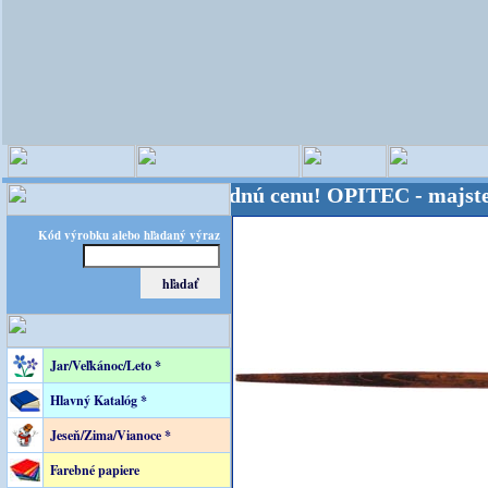
- Kvalita za výhodnú cenu!
OPITEC - majster kreat
Kód výrobku alebo hľadaný výraz
Jar/Veľkánoc/Leto *
Hlavný Katalóg *
Jeseň/Zima/Vianoce *
Farebné papiere