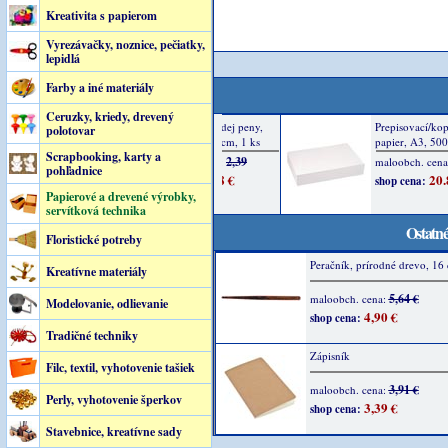
Kreativita s papierom
Vyrezávačky, noznice, pečiatky,
lepidlá
Farby a iné materiály
Ceruzky, kriedy, drevený
polotovar
Scrapbooking, karty a
pohľadnice
Papierové a drevené výrobky,
servítková technika
Ostatné
Floristické potreby
Peračník, prírodné drevo, 16 
Kreatívne materiály
5,64 €
maloobch. cena:
Modelovanie, odlievanie
4,90 €
shop cena:
Tradičné techniky
Zápisník
Filc, textil, vyhotovenie tašiek
3,91 €
maloobch. cena:
Perly, vyhotovenie šperkov
3,39 €
shop cena:
Stavebnice, kreatívne sady