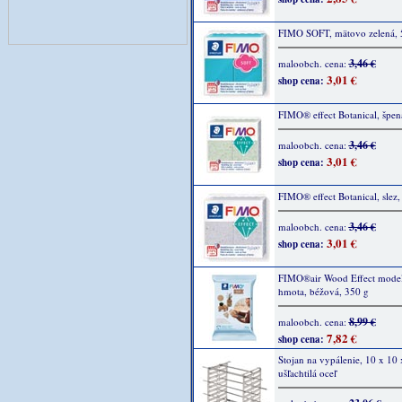
FIMO SOFT, mätovo zelená, 
3,46 €
maloobch. cena:
3,01 €
shop cena:
FIMO® effect Botanical, špen
3,46 €
maloobch. cena:
3,01 €
shop cena:
FIMO® effect Botanical, slez,
3,46 €
maloobch. cena:
3,01 €
shop cena:
FIMO®air Wood Effect model
hmota, béžová, 350 g
8,99 €
maloobch. cena:
7,82 €
shop cena:
Stojan na vypálenie, 10 x 10 
ušľachtilá oceľ