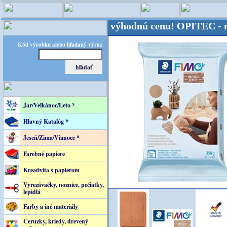
veta - Kvalita za výhodnú cenu!
OPITEC - majster k
Kód výrobku alebo hľadaný výraz
Jar/Veľkánoc/Leto *
Hlavný Katalóg *
Jeseň/Zima/Vianoce *
Farebné papiere
Kreativita s papierom
Vyrezávačky, noznice, pečiatky,
lepidlá
Farby a iné materiály
Ceruzky, kriedy, drevený