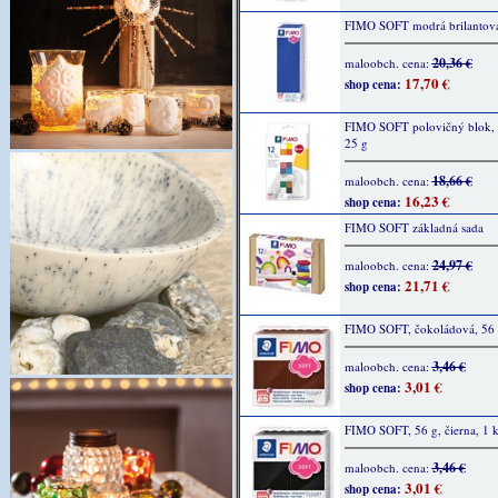
FIMO SOFT modrá brilantová
20,36 €
maloobch. cena:
17,70 €
shop cena:
FIMO SOFT polovičný blok, 
25 g
18,66 €
maloobch. cena:
16,23 €
shop cena:
FIMO SOFT základná sada
24,97 €
maloobch. cena:
21,71 €
shop cena:
FIMO SOFT, čokoládová, 56
3,46 €
maloobch. cena:
3,01 €
shop cena:
FIMO SOFT, 56 g, čierna, 1 k
3,46 €
maloobch. cena:
3,01 €
shop cena: