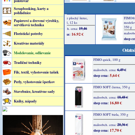
polotovar
Scrapbooking, karty a
pohľadnice
Papierové a drevené výrobky,
servítková technika
Floristické potreby
Kreatívne materiály
Ostatné
Modelovanie, odlievanie
FIMO quick, 100 g
Tradičné techniky
6,49 €
maloobch. cena:
Filc, textil, vyhotovenie tašiek
5,64 €
shop cena:
Perly, vyhotovenie šperkov
FIMO SOFT čierna, 350 g
Stavebnice, kreatívne sady
18,48 €
maloobch. cena:
Knihy, nápady
16,80 €
shop cena:
FIMO SOFT biela, 350 g
20,36 €
maloobch. cena:
17,70 €
shop cena: