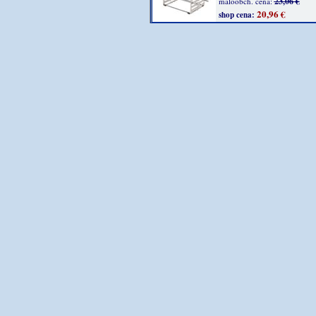
23,06 €
maloobch. cena:
20,96 €
shop cena: