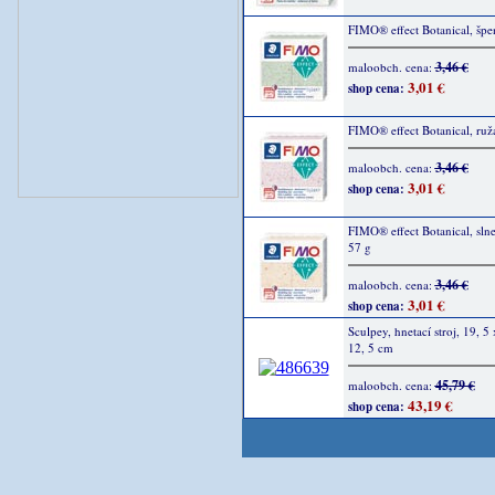
FIMO® effect Botanical, špe
3,46 €
maloobch. cena:
3,01 €
shop cena:
FIMO® effect Botanical, ruž
3,46 €
maloobch. cena:
3,01 €
shop cena:
FIMO® effect Botanical, slne
57 g
3,46 €
maloobch. cena:
3,01 €
shop cena:
Sculpey, hnetací stroj, 19, 5 
12, 5 cm
45,79 €
maloobch. cena:
43,19 €
shop cena: