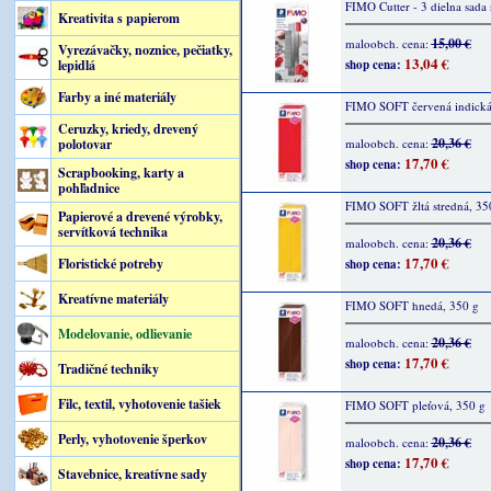
FIMO Cutter - 3 dielna sada
Kreativita s papierom
15,00 €
maloobch. cena:
Vyrezávačky, noznice, pečiatky,
13,04 €
lepidlá
shop cena:
Farby a iné materiály
FIMO SOFT červená indická
Ceruzky, kriedy, drevený
20,36 €
polotovar
maloobch. cena:
17,70 €
shop cena:
Scrapbooking, karty a
pohľadnice
FIMO SOFT žltá stredná, 35
Papierové a drevené výrobky,
servítková technika
20,36 €
maloobch. cena:
17,70 €
Floristické potreby
shop cena:
Kreatívne materiály
FIMO SOFT hnedá, 350 g
Modelovanie, odlievanie
20,36 €
maloobch. cena:
17,70 €
shop cena:
Tradičné techniky
Filc, textil, vyhotovenie tašiek
FIMO SOFT pleťová, 350 g
Perly, vyhotovenie šperkov
20,36 €
maloobch. cena:
17,70 €
shop cena:
Stavebnice, kreatívne sady