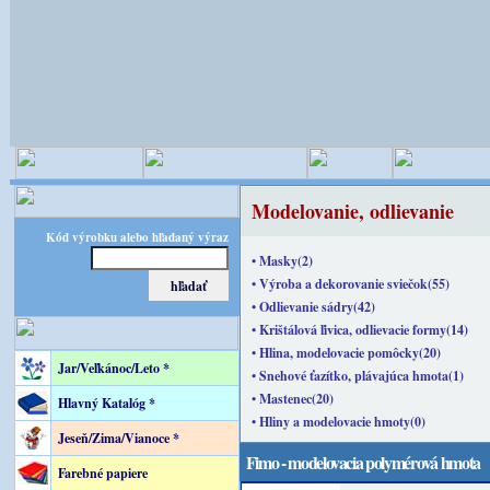
Modelovanie, odlievanie
Kód výrobku alebo hľadaný výraz
• Masky(2)
• Výroba a dekorovanie sviečok(55)
• Odlievanie sádry(42)
• Krištálová ľivica, odlievacie formy(14)
• Hlina, modelovacie pomôcky(20)
Jar/Veľkánoc/Leto *
• Snehové ťazítko, plávajúca hmota(1)
• Mastenec(20)
Hlavný Katalóg *
• Hliny a modelovacie hmoty(0)
Jeseň/Zima/Vianoce *
Fimo - modelovacia polymérová hmota
Farebné papiere