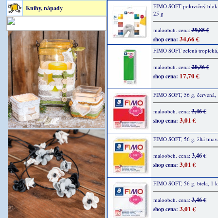
FIMO SOFT polovičný blok,
Knihy, nápady
25 g
39,85 €
maloobch. cena:
34,66 €
shop cena:
FIMO SOFT zelená tropická,
20,36 €
maloobch. cena:
17,70 €
shop cena:
FIMO SOFT, 56 g, červená, 
3,46 €
maloobch. cena:
3,01 €
shop cena:
FIMO SOFT, 56 g, žltá tmavá
3,46 €
maloobch. cena:
3,01 €
shop cena:
FIMO SOFT, 56 g, biela, 1 k
3,46 €
maloobch. cena:
3,01 €
shop cena: