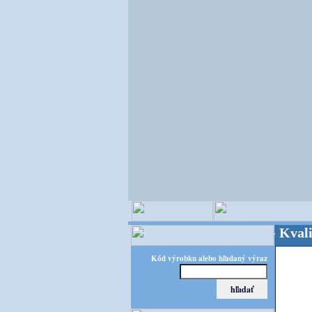
OPITEC - majster kreatívneho sveta - Kvalita za 
Kód výrobku alebo hľadaný výraz