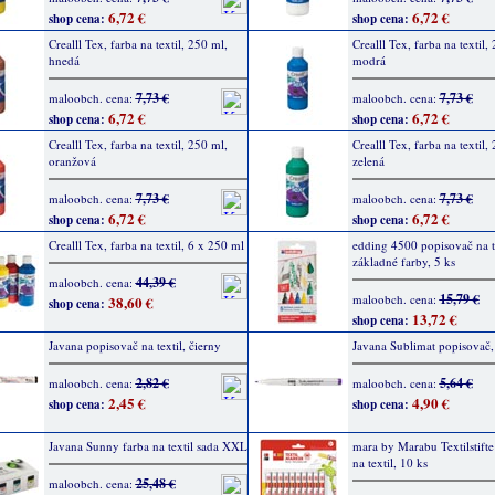
6,72 €
6,72 €
shop cena:
shop cena:
Crealll Tex, farba na textil, 250 ml,
Crealll Tex, farba na textil,
hnedá
modrá
7,73 €
7,73 €
maloobch. cena:
maloobch. cena:
6,72 €
6,72 €
shop cena:
shop cena:
Crealll Tex, farba na textil, 250 ml,
Crealll Tex, farba na textil,
oranžová
zelená
7,73 €
7,73 €
maloobch. cena:
maloobch. cena:
6,72 €
6,72 €
shop cena:
shop cena:
Crealll Tex, farba na textil, 6 x 250 ml
edding 4500 popisovač na te
základné farby, 5 ks
44,39 €
maloobch. cena:
15,79 €
maloobch. cena:
38,60 €
shop cena:
13,72 €
shop cena:
Javana popisovač na textil, čierny
Javana Sublimat popisovač,
2,82 €
5,64 €
maloobch. cena:
maloobch. cena:
2,45 €
4,90 €
shop cena:
shop cena:
Javana Sunny farba na textil sada XXL
mara by Marabu Textilstift
na textil, 10 ks
25,48 €
maloobch. cena: