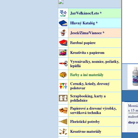
Jar/Veľkánoc/Leto *
Hlavný Katalóg *
Jeseň/Zima/Vianoce *
Farebné papiere
Kreativita s papierom
Vyrezávačky, noznice, pečiatky,
lepidlá
Farby a iné materiály
Ceruzky, kriedy, drevený
polotovar
Scrapbooking, karty a
pohľadnice
Papierové a drevené výrobky,
servítková technika
Floristické potreby
Kreatívne materiály