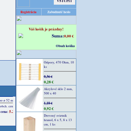
Registrácia
Zabudnuté heslo
Váš košík je prázdny!
Suma:
0,00 €
Obsah košíka
Odpory, 470 Ohm, 10
ks
0,36 €
0,28 €
Akrylové sklo 2 mm,
500 x 40
1,18 €
0,92 €
Drevený svietnik
hranol, 6 x 5, 8 x 13
cm, 1 ks