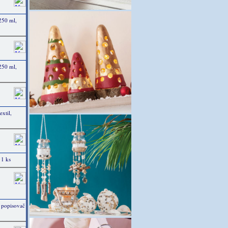
 250 ml,
 250 ml,
xtil,
 1 ks
e popisovač