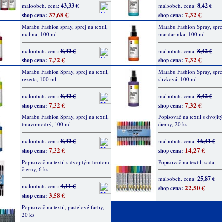
43,33 €
8,42 €
maloobch. cena:
maloobch. cena:
37,68 €
7,32 €
shop cena:
shop cena:
Marabu Fashion spray, sprej na textil,
Marabu Fashion Spray, sprej 
malina, 100 ml
mandarinka, 100 ml
8,42 €
8,42 €
maloobch. cena:
maloobch. cena:
7,32 €
7,32 €
shop cena:
shop cena:
Marabu Fashion Spray, sprej na textil,
Marabu Fashion Spray, sprej 
rezeda, 100 ml
slivková, 100 ml
8,42 €
8,42 €
maloobch. cena:
maloobch. cena:
7,32 €
7,32 €
shop cena:
shop cena:
Marabu Fashion Spray, sprej na textil,
Popisovač na textil s dvoji
tmavomodrý, 100 ml
čierny, 20 ks
8,42 €
16,41 €
maloobch. cena:
maloobch. cena:
7,32 €
14,27 €
shop cena:
shop cena:
Popisovač na textil s dvojitým hrotom,
Popisovač na textil, sada,
čierny, 6 ks
25,87 €
maloobch. cena:
4,11 €
maloobch. cena:
22,50 €
shop cena:
3,58 €
shop cena:
Popisovač na textil, pastelové farby,
20 ks