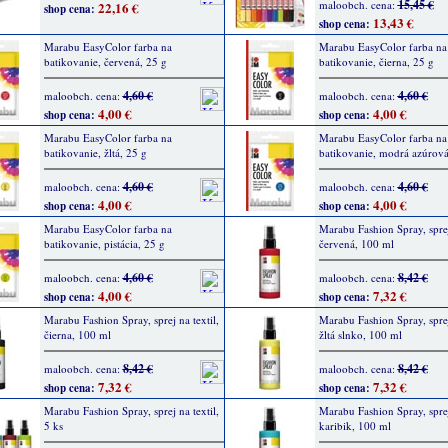
15,45 €
maloobch. cena:
22,16 €
shop cena:
13,43 €
shop cena:
Marabu EasyColor farba na
Marabu EasyColor farba na
batikovanie, červená, 25 g
batikovanie, čierna, 25 g
4,60 €
4,60 €
maloobch. cena:
maloobch. cena:
4,00 €
4,00 €
shop cena:
shop cena:
Marabu EasyColor farba na
Marabu EasyColor farba na
batikovanie, žltá, 25 g
batikovanie, modrá azúrová
4,60 €
4,60 €
maloobch. cena:
maloobch. cena:
4,00 €
4,00 €
shop cena:
shop cena:
Marabu EasyColor farba na
Marabu Fashion Spray, sprej 
batikovanie, pistácia, 25 g
červená, 100 ml
4,60 €
8,42 €
maloobch. cena:
maloobch. cena:
4,00 €
7,32 €
shop cena:
shop cena:
Marabu Fashion Spray, sprej na textil,
Marabu Fashion Spray, sprej 
čierna, 100 ml
žltá slnko, 100 ml
8,42 €
8,42 €
maloobch. cena:
maloobch. cena:
7,32 €
7,32 €
shop cena:
shop cena:
Marabu Fashion Spray, sprej na textil,
Marabu Fashion Spray, sprej 
5 ks
karibik, 100 ml