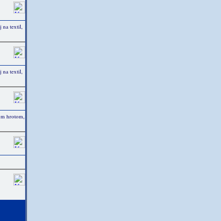
na textil,
na textil,
tým hrotom,