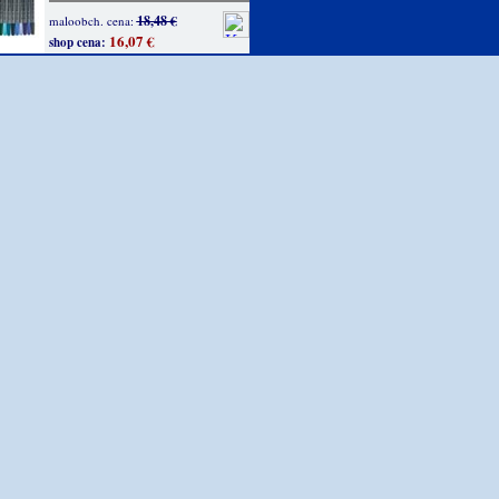
18,48 €
maloobch. cena:
16,07 €
shop cena: