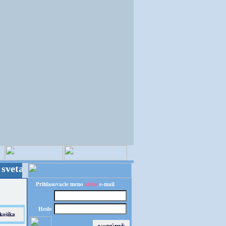
 Kvalita za výhodnú cenu!
Prihlasovacie meno
alebo
e-mail
Heslo