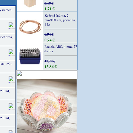
2,19 €
1,71 €
 cyklámen,
Kožená šnúrka, 2
mm/100 cm, prírodná,
1 ks
0,94 €
trieborná,
0,74 €
Razidlá ABC, 4 mm, 27
dielna
17,70 €
latá, 250
13,86 €
 250 ml,
 250 ml,