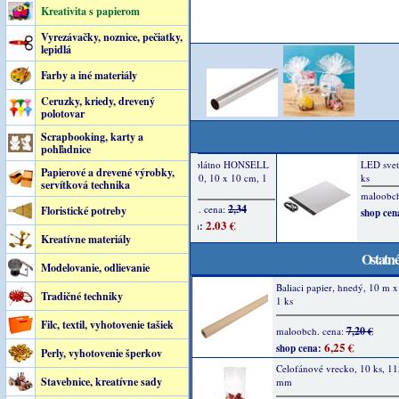
Kreativita s papierom
Vyrezávačky, noznice, pečiatky,
lepidlá
Farby a iné materiály
Ceruzky, kriedy, drevený
polotovar
Scrapbooking, karty a
pohľadnice
Papierové a drevené výrobky,
servítková technika
Floristické potreby
Kreatívne materiály
Ostatné
Modelovanie, odlievanie
Baliaci papier, hnedý, 10 m 
Tradičné techniky
1 ks
Filc, textil, vyhotovenie tašiek
7,20 €
maloobch. cena:
6,25 €
shop cena:
Perly, vyhotovenie šperkov
Celofánové vrecko, 10 ks, 11
Stavebnice, kreatívne sady
mm