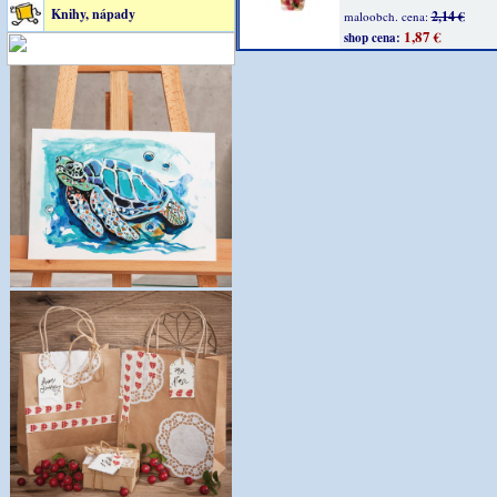
Knihy, nápady
2,14 €
maloobch. cena:
1,87 €
shop cena: