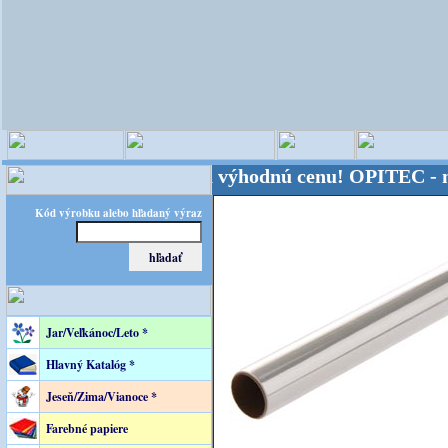
sveta - Kvalita za výhodnú cenu!
OPITEC - majster 
Kód výrobku alebo hľadaný výraz
Jar/Veľkánoc/Leto *
Hlavný Katalóg *
Jeseň/Zima/Vianoce *
Farebné papiere