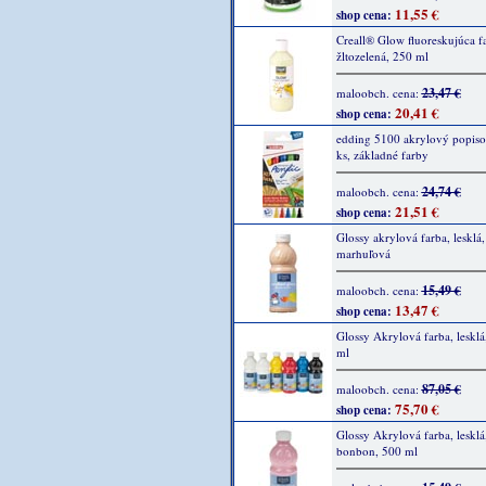
11,55 €
shop cena:
Creall® Glow fluoreskujúca f
žltozelená, 250 ml
23,47 €
maloobch. cena:
20,41 €
shop cena:
edding 5100 akrylový popiso
ks, základné farby
24,74 €
maloobch. cena:
21,51 €
shop cena:
Glossy akrylová farba, lesklá
marhuľová
15,49 €
maloobch. cena:
13,47 €
shop cena:
Glossy Akrylová farba, lesklá
ml
87,05 €
maloobch. cena:
75,70 €
shop cena:
Glossy Akrylová farba, lesklá
bonbon, 500 ml