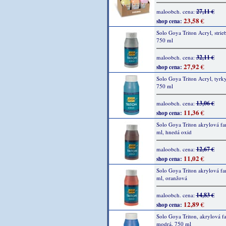
27,11 €
maloobch. cena:
23,58 €
shop cena:
Solo Goya Triton Acryl, strie
750 ml
32,11 €
maloobch. cena:
27,92 €
shop cena:
Solo Goya Triton Acryl, tyrk
750 ml
13,06 €
maloobch. cena:
11,36 €
shop cena:
Solo Goya Triton akrylová fa
ml, hnedá oxid
12,67 €
maloobch. cena:
11,02 €
shop cena:
Solo Goya Triton akrylová fa
ml, oranžová
14,83 €
maloobch. cena:
12,89 €
shop cena:
Solo Goya Triton, akrylová fa
modrá, 750 ml