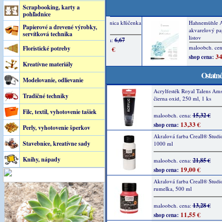
Scrapbooking, karty a
pohľadnice
Papierové a drevené výrobky,
servítková technika
Floristické potreby
Kreatívne materiály
Ostatné
Modelovanie, odlievanie
Acrylfesték Royal Talens Am
Tradičné techniky
čierna oxid, 250 ml, 1 ks
Filc, textil, vyhotovenie tašiek
15,32 €
maloobch. cena:
13,33 €
shop cena:
Perly, vyhotovenie šperkov
Akralová farba Creall® Studio
Stavebnice, kreatívne sady
1000 ml
Knihy, nápady
21,85 €
maloobch. cena:
19,00 €
shop cena:
Akralová farba Creall® Studi
rumelka, 500 ml
13,28 €
maloobch. cena:
11,55 €
shop cena: