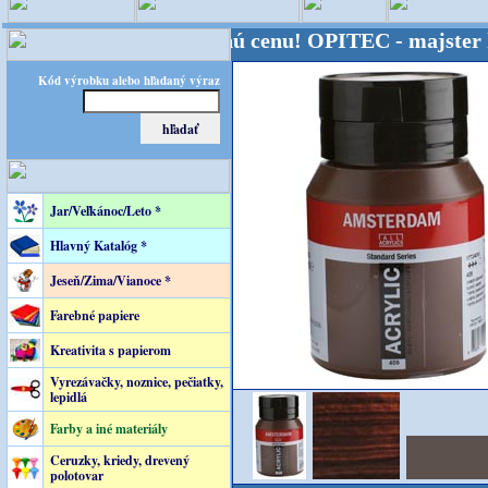
Kvalita za výhodnú cenu!
OPITEC - majster kreatívn
Kód výrobku alebo hľadaný výraz
Jar/Veľkánoc/Leto *
Hlavný Katalóg *
Jeseň/Zima/Vianoce *
Farebné papiere
Kreativita s papierom
Vyrezávačky, noznice, pečiatky,
lepidlá
Farby a iné materiály
Ceruzky, kriedy, drevený
polotovar