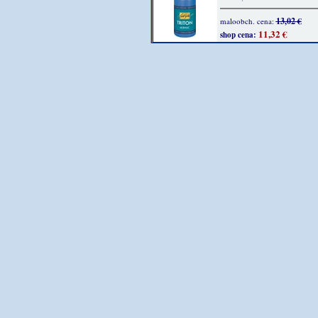
13,02 €
maloobch. cena:
11,32 €
shop cena: