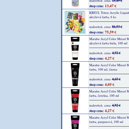
15,49 €
maloobch. cena:
13,47 €
shop cena:
KREUL Triton Acrylic Liquid
akrylová farba, 6 ks
86,93 €
maloobch. cena:
75,59 €
shop cena:
Marabu Acryl Color Mixed M
akrylová farba biela, 100 ml
4,92 €
maloobch. cena:
4,27 €
shop cena:
Marabu Acryl Color Mixed M
farba, 100 ml, čierna
4,65 €
maloobch. cena:
4,05 €
shop cena:
Marabu Acryl Color Mixed M
farba, čerešna, 100 ml
4,92 €
maloobch. cena:
4,27 €
shop cena:
Marabu Acryl Color Mixed M
farba, purpurová, 100 ml