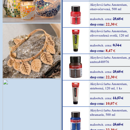
Akrylová farba Amsterdam,
ohnivočervená, 500 ml
25,65 €
maloobch. cena:
22,30 €
shop cena:
Akrylová farba Amsterdam,
olivovozelená svetlá, 120 ml
9,74 €
maloobch. cena:
8,47 €
shop cena:
Akrylová farba Amsterdam, p
umbra448976
25,65 €
maloobch. cena:
22,30 €
shop cena:
Akrylová farba Amsterdam,
strieborná, 120 ml, 1 ks
11,57 €
maloobch. cena:
10,07 €
shop cena:
Akrylová farba Amsterdam,
ultramarín, 500 ml
25,65 €
maloobch. cena:
22,30 €