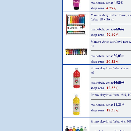
4,92 €
maloobch. cena:
4,27 €
shop cena:
Marabu Acrylfarben Basic, a
farba, 18 x 36 ml
33,92 €
maloobch. cena:
29,49 €
shop cena:
Marabu Artist akrylová farba
ml
30,03 €
maloobch. cena:
26,12 €
shop cena:
Primo akrylová farba, červen
ml
14,21 €
maloobch. cena:
12,35 €
shop cena:
Primo akrylová farba, žltá, 1
14,21 €
maloobch. cena:
12,35 €
shop cena:
Primo akrylová farba, 6 x 30