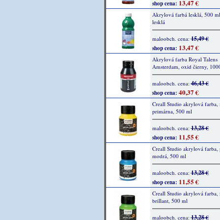
13,47 €
shop cena:
Akrylová farbá lesklá, 500 ml
lesklá
15,49 €
maloobch. cena:
13,47 €
shop cena:
Akrylová farba Royal Talens
Amsterdam, oxid čierny, 100
46,43 €
maloobch. cena:
40,37 €
shop cena:
Creall Studio akrylová farba, 
primárna, 500 ml
13,28 €
maloobch. cena:
11,55 €
shop cena:
Creall Studio akrylová farba,
modrá, 500 ml
13,28 €
maloobch. cena:
11,55 €
shop cena:
Creall Studio akrylová farba, 
brillant, 500 ml
13,28 €
maloobch. cena: