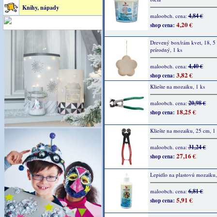
Knihy, nápady
4,84 €
maloobch. cena:
4,20 €
shop cena:
Drevený box/rám kvet, 18, 5
prírodný, 1 ks
4,40 €
maloobch. cena:
3,82 €
shop cena:
Kliešte na mozaiku, 1 ks
20,98 €
maloobch. cena:
18,25 €
shop cena:
Kliešte na mozaiku, 25 cm, 1 
31,24 €
maloobch. cena:
27,16 €
shop cena:
Lepidlo na plastovú mozaiku,
6,81 €
maloobch. cena:
5,91 €
shop cena: