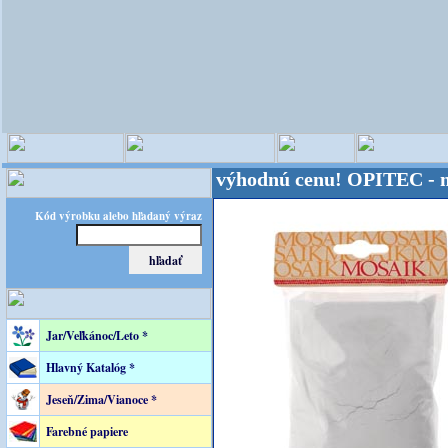
veta - Kvalita za výhodnú cenu!
OPITEC - majster 
Kód výrobku alebo hľadaný výraz
Jar/Veľkánoc/Leto *
Hlavný Katalóg *
Jeseň/Zima/Vianoce *
Farebné papiere