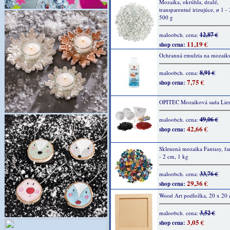
Mozaika, okrúhla, dražé,
transparentné irizujúce, ø 1 -
500 g
12,87 €
maloobch. cena:
11,19 €
shop cena:
Ochranná emulzia na mozaik
8,91 €
maloobch. cena:
7,75 €
shop cena:
OPITEC Mozaiková sada Lie
49,06 €
maloobch. cena:
42,66 €
shop cena:
Sklenená mozaika Fantasy, fa
- 2 cm, 1 kg
33,76 €
maloobch. cena:
29,36 €
shop cena:
Wood Art podložka, 20 x 20 
3,52 €
maloobch. cena:
3,05 €
shop cena: