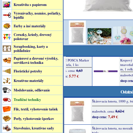
Kreativita s papierom
Vyrezávačky, noznice, pečiatky,
lepidlá
Farby a iné materiály
Ceruzky, kriedy, drevený
polotovar
Scrapbooking, karty a
pohľadnice
Papierové a drevené výrobky,
servítková technika
Floristické potreby
Kreatívne materiály
Modelovanie, odlievanie
Ostatné
Tradičné techniky
Škárovacia hmota, 1000 g, bi
Filc, textil, vyhotovenie tašiek
8,62 €
maloobch. cena:
7,49 €
shop cena:
Perly, vyhotovenie šperkov
Stavebnice, kreatívne sady
Škárovacia hmota, na mozaik
biela