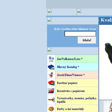
OPITEC - majster kreatívneho sveta - Kvalita za 
Kód výrobku alebo hľadaný výraz
Jar/Veľkánoc/Leto *
Hlavný Katalóg *
Jeseň/Zima/Vianoce *
Farebné papiere
Kreativita s papierom
Vyrezávačky, noznice, pečiatky,
lepidlá
Farby a iné materiály