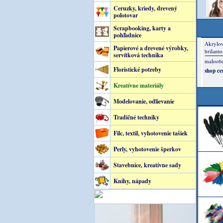
Ceruzky, kriedy, drevený
polotovar
Scrapbooking, karty a
pohľadnice
Papierové a drevené výrobky,
servítková technika
Floristické potreby
Kreatívne materiály
Modelovanie, odlievanie
Tradičné techniky
Filc, textil, vyhotovenie tašiek
Perly, vyhotovenie šperkov
Stavebnice, kreatívne sady
Knihy, nápady