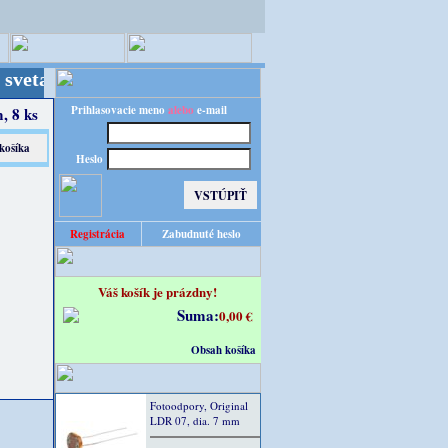
 Kvalita za výhodnú cenu!
Prihlasovacie meno
alebo
e-mail
, 8 ks
Heslo
Registrácia
Zabudnuté heslo
Váš košík je prázdny!
Suma:
0,00 €
Obsah košíka
Fotoodpory, Original
LDR 07, dia. 7 mm