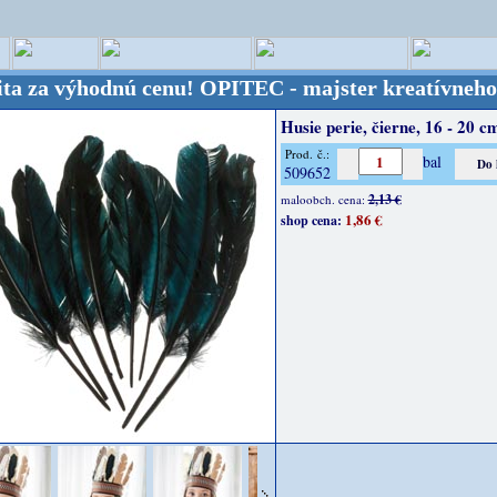
výhodnú cenu!
OPITEC - majster kreatívneho sveta -
Husie perie, čierne, 16 - 20 cm
Prod. č.:
bal
509652
2,13 €
maloobch. cena:
1,86 €
shop cena: