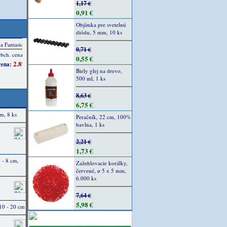
1,17 €
0,91 €
Objímka pre svetelnú
diódu, 5 mm, 10 ks
0,71 €
0,55 €
Biely glej na drevo,
500 ml, 1 ks
8,63 €
6,75 €
cm, 8 ks
Peračník, 22 cm, 100%
bavlna, 1 ks
2,21 €
1,73 €
5 - 8 cm,
Zažehlovacie korálky,
červené, ø 5 x 5 mm,
6.000 ks
7,64 €
5,98 €
 10 - 20 cm