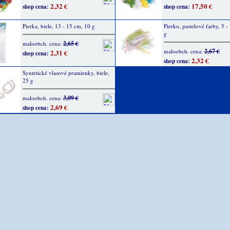
2,32 €
17,50 €
shop cena:
shop cena:
Pierka, biele, 13 - 15 cm, 10 g
Pierko, pastelové farby, 5 -
g
2,65 €
maloobch. cena:
2,67 €
maloobch. cena:
2,31 €
shop cena:
2,32 €
shop cena:
Syntetické vlasové pramienky, biele,
25 g
3,09 €
maloobch. cena:
2,69 €
shop cena: