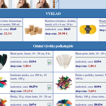
VÝKLAD
Ostatné výrobky podkategórie
Husie perie, čierne, 16 - 20 cm, 8 ks
Husie perie, biele, 16 - 20 
2,13 €
2,13 €
maloobch. cena:
maloobch. cena:
1,86 €
1,86 €
shop cena:
shop cena:
Indiánske pierka, cca. 400 ks, 10
Pierka z perličky, farebné, 
farieb, 100 g
100 ks
16,27 €
4,14 €
maloobch. cena:
maloobch. cena:
15,13 €
3,60 €
shop cena:
shop cena:
Pierka, 10 g, rôzne farby, 10 - 20 cm
Pierka, 100 g, rôzne farby,
2,67 €
20,12 €
maloobch. cena:
maloobch. cena: