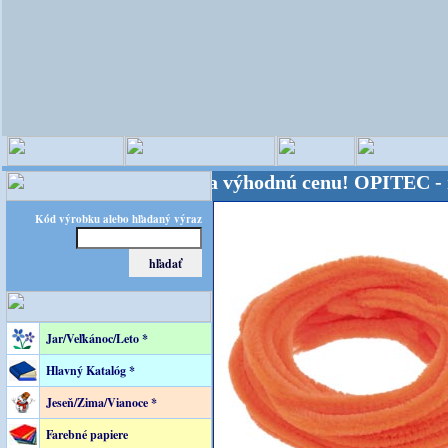
veta - Kvalita za výhodnú cenu!
OPITEC - majster 
Kód výrobku alebo hľadaný výraz
Jar/Veľkánoc/Leto *
Hlavný Katalóg *
Jeseň/Zima/Vianoce *
Farebné papiere