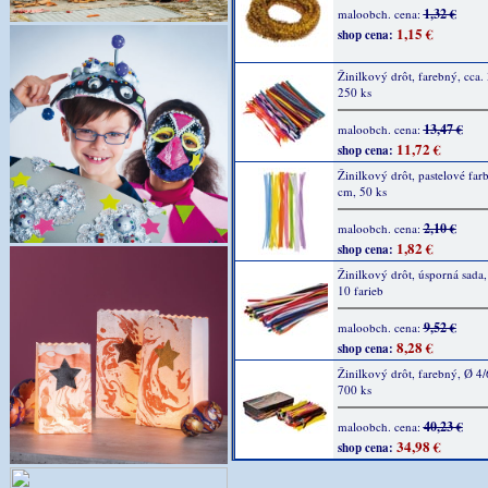
1,32 €
maloobch. cena:
1,15 €
shop cena:
Žinilkový drôt, farebný, cca
250 ks
13,47 €
maloobch. cena:
11,72 €
shop cena:
Žinilkový drôt, pastelové far
cm, 50 ks
2,10 €
maloobch. cena:
1,82 €
shop cena:
Žinilkový drôt, úsporná sada,
10 farieb
9,52 €
maloobch. cena:
8,28 €
shop cena:
Žinilkový drôt, farebný, Ø 4
700 ks
40,23 €
maloobch. cena:
34,98 €
shop cena: