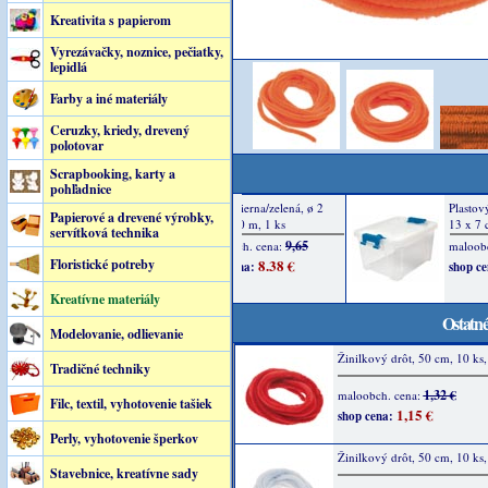
Kreativita s papierom
Vyrezávačky, noznice, pečiatky,
lepidlá
Farby a iné materiály
Ceruzky, kriedy, drevený
polotovar
Scrapbooking, karty a
pohľadnice
Papierové a drevené výrobky,
servítková technika
Floristické potreby
Kreatívne materiály
Ostatné
Modelovanie, odlievanie
Žinilkový drôt, 50 cm, 10 ks
Tradičné techniky
1,32 €
maloobch. cena:
Filc, textil, vyhotovenie tašiek
1,15 €
shop cena:
Perly, vyhotovenie šperkov
Žinilkový drôt, 50 cm, 10 ks,
Stavebnice, kreatívne sady