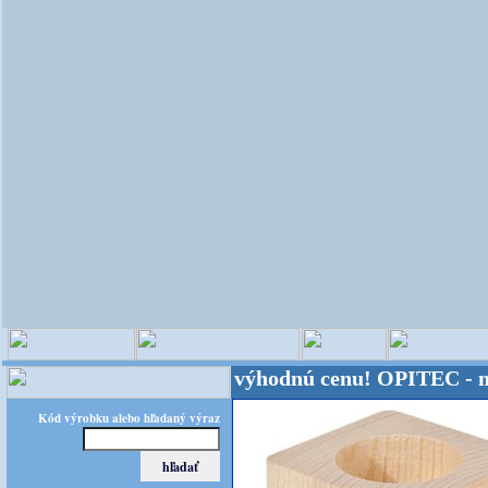
sveta - Kvalita za výhodnú cenu!
OPITEC - majster 
Kód výrobku alebo hľadaný výraz