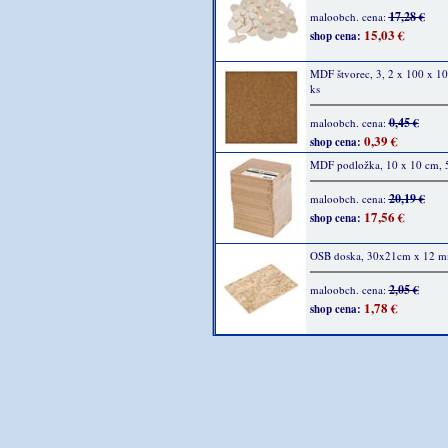
17,28 €
maloobch. cena:
15,03 €
shop cena:
MDF štvorec, 3, 2 x 100 x 1
ks
0,45 €
maloobch. cena:
0,39 €
shop cena:
MDF podložka, 10 x 10 cm, 
20,19 €
maloobch. cena:
17,56 €
shop cena:
OSB doska, 30x21cm x 12 m
2,05 €
maloobch. cena:
1,78 €
shop cena: