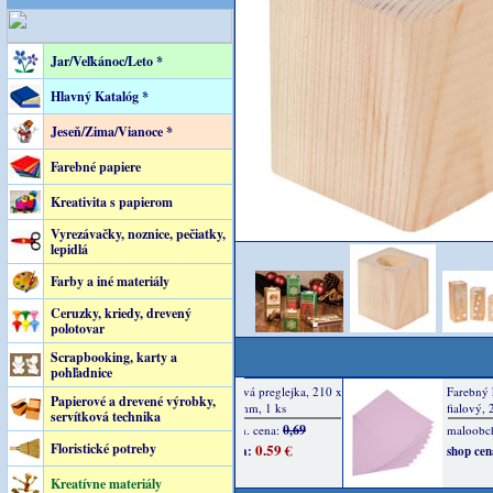
Jar/Veľkánoc/Leto *
Hlavný Katalóg *
Jeseň/Zima/Vianoce *
Farebné papiere
Kreativita s papierom
Vyrezávačky, noznice, pečiatky,
lepidlá
Farby a iné materiály
Ceruzky, kriedy, drevený
polotovar
Scrapbooking, karty a
pohľadnice
Papierové a drevené výrobky,
servítková technika
Floristické potreby
Kreatívne materiály