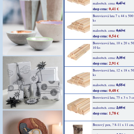
0,47 €
maloobch. cena:
0,41 €
shop cena:
Borovicová lata 7 x 44 x 50
ks
0,63 €
maloobch. cena:
0,54 €
shop cena:
Borovicová lata, 10 x 20 x 
10 ks
3,35 €
maloobch. cena:
2,91 €
shop cena:
Borovicová lata, 12 x 18 x 5
ks
0,55 €
maloobch. cena:
0,48 €
shop cena:
Borovicová lata, 75 x 3 x 3 c
2,05 €
maloobch. cena:
1,78 €
shop cena:
Brezový pen, ? 8-11 x 11 cm,