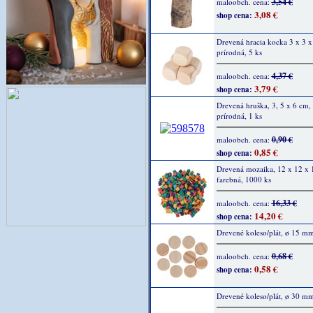
3,54 €
maloobch. cena:
3,08 €
shop cena:
Drevená hracia kocka 3 x 3 x
prírodná, 5 ks
4,37 €
maloobch. cena:
3,79 €
shop cena:
Drevená hruška, 3, 5 x 6 cm,
prírodná, 1 ks
0,90 €
maloobch. cena:
0,85 €
shop cena:
Drevená mozaika, 12 x 12 x 
farebná, 1000 ks
16,33 €
maloobch. cena:
14,20 €
shop cena:
Drevené koleso/plát, ø 15 mm
0,68 €
maloobch. cena:
0,58 €
shop cena:
Drevené koleso/plát, ø 30 mm