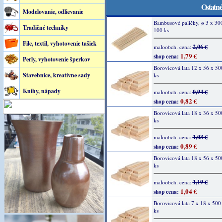
Ostatné
Modelovanie, odlievanie
Bambusové paličky, ø 3 x 3
Tradičné techniky
100 ks
Filc, textil, vyhotovenie tašiek
2,06 €
maloobch. cena:
1,79 €
shop cena:
Perly, vyhotovenie šperkov
Borovicová lata 12 x 56 x 5
Stavebnice, kreatívne sady
ks
Knihy, nápady
0,94 €
maloobch. cena:
0,82 €
shop cena:
Borovicová lata 18 x 36 x 5
ks
1,03 €
maloobch. cena:
0,89 €
shop cena:
Borovicová lata 18 x 56 x 5
ks
1,19 €
maloobch. cena:
1,04 €
shop cena:
Borovicová lata 7 x 18 x 50
ks