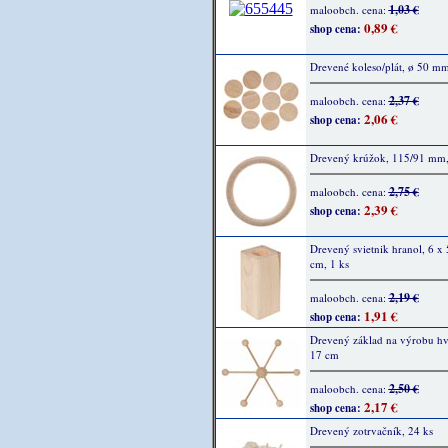
1,03 €
maloobch. cena:
0,89 €
shop cena:
Drevené koleso/plát, ø 50 mm
2,37 €
maloobch. cena:
2,06 €
shop cena:
Drevený krúžok, 115/91 mm,
2,75 €
maloobch. cena:
2,39 €
shop cena:
Drevený svietnik hranol, 6 x 
cm, 1 ks
2,19 €
maloobch. cena:
1,91 €
shop cena:
Drevený základ na výrobu hv
17 cm
2,50 €
maloobch. cena:
2,17 €
shop cena:
Drevený zotrvačník, 24 ks