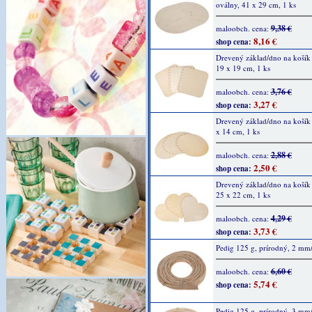
oválny, 41 x 29 cm, 1 ks
9,38 €
maloobch. cena:
8,16 €
shop cena:
Drevený základ/dno na košík 
19 x 19 cm, 1 ks
3,76 €
maloobch. cena:
3,27 €
shop cena:
Drevený základ/dno na košík 
x 14 cm, 1 ks
2,88 €
maloobch. cena:
2,50 €
shop cena:
Drevený základ/dno na košík 
25 x 22 cm, 1 ks
4,29 €
maloobch. cena:
3,73 €
shop cena:
Pedig 125 g, prírodný, 2 mm
6,60 €
maloobch. cena:
5,74 €
shop cena:
Pedig 125 g, prírodný, 3 mm