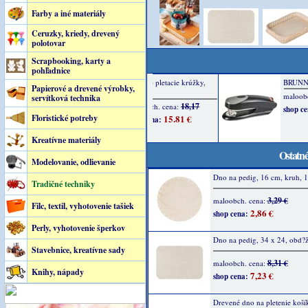
Farby a iné materiály
Ceruzky, kriedy, drevený
polotovar
Scrapbooking, karty a
pohľadnice
Papierové a drevené výrobky,
servítková technika
Floristické potreby
Kreatívne materiály
Ostatné
Modelovanie, odlievanie
Dno na pedig, 16 cm, kruh, 1
Tradičné techniky
3,29 €
maloobch. cena:
Filc, textil, vyhotovenie tašiek
2,86 €
shop cena:
Perly, vyhotovenie šperkov
Dno na pedig, 34 x 24, obd?ž
Stavebnice, kreatívne sady
8,31 €
maloobch. cena:
Knihy, nápady
7,23 €
shop cena:
Drevené dno na pletenie koší