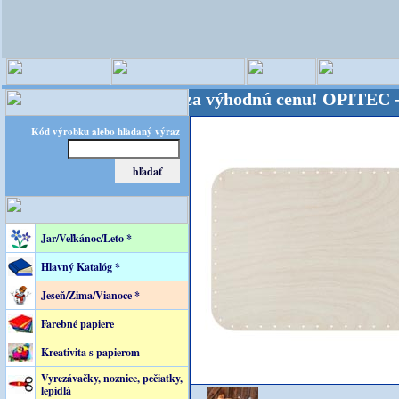
 sveta - Kvalita za výhodnú cenu!
OPITEC - majster
Kód výrobku alebo hľadaný výraz
Jar/Veľkánoc/Leto *
Hlavný Katalóg *
Jeseň/Zima/Vianoce *
Farebné papiere
Kreativita s papierom
Vyrezávačky, noznice, pečiatky,
lepidlá