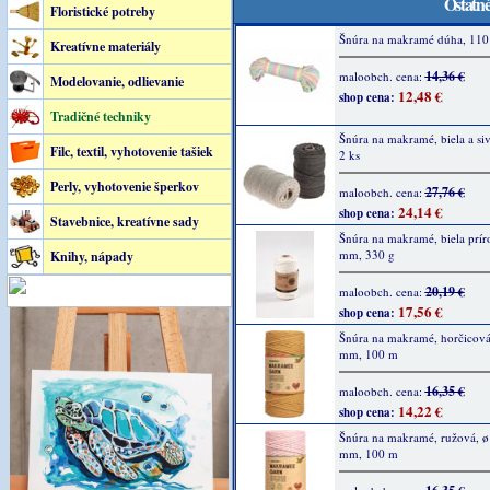
Ostatné
Floristické potreby
Šnúra na makramé dúha, 110
Kreatívne materiály
14,36 €
maloobch. cena:
Modelovanie, odlievanie
12,48 €
shop cena:
Tradičné techniky
Šnúra na makramé, biela a siv
Filc, textil, vyhotovenie tašiek
2 ks
Perly, vyhotovenie šperkov
27,76 €
maloobch. cena:
24,14 €
shop cena:
Stavebnice, kreatívne sady
Šnúra na makramé, biela prír
mm, 330 g
Knihy, nápady
20,19 €
maloobch. cena:
17,56 €
shop cena:
Šnúra na makramé, horčicová,
mm, 100 m
16,35 €
maloobch. cena:
14,22 €
shop cena:
Šnúra na makramé, ružová, ø 
mm, 100 m