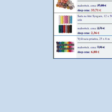
37,08 €
maloobch. cena:
33,71 €
shop cena:
Sada na šitie Syngarn, 12 x 5
szín
2,71 €
maloobch. cena:
2,36 €
shop cena:
Vyšívacia priadza, 25 x 8 m
7,91 €
maloobch. cena:
6,88 €
shop cena: