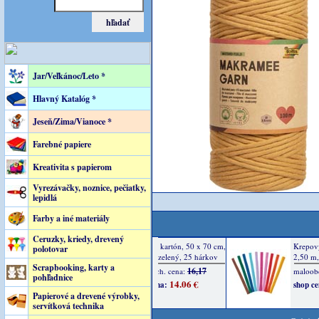
Jar/Veľkánoc/Leto *
Hlavný Katalóg *
Jeseň/Zima/Vianoce *
Farebné papiere
Kreativita s papierom
Vyrezávačky, noznice, pečiatky,
lepidlá
Farby a iné materiály
Ceruzky, kriedy, drevený
polotovar
Scrapbooking, karty a
pohľadnice
Papierové a drevené výrobky,
servítková technika