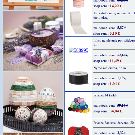
16,35 €
maloobch. cena:
14,22 €
shop cena:
Aida stuha na vyšívanie, 8 x
biely okraj
5,87 €
maloobch. cena:
5,10 €
shop cena:
Ihlica na pletenie ponožiek/ru
ks
12,18 €
maloobch. cena:
11,49 €
shop cena:
Nymo niť, čierna, 68 m
1,19 €
maloobch. cena:
1,04 €
shop cena:
Priadza 14 farieb
39,14 €
maloobch. cena:
34,04 €
shop cena:
Priadza Fantasia, červená, 50 
3,32 €
maloobch. cena: