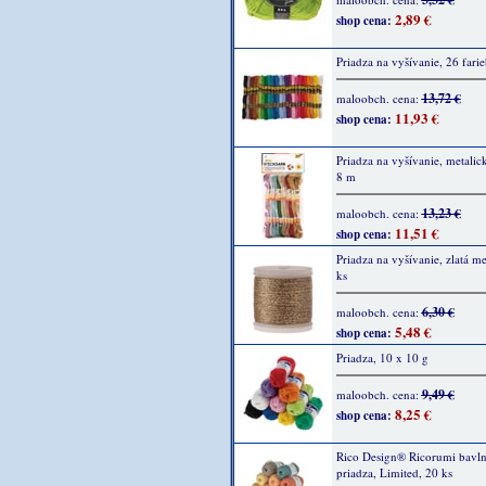
2,89 €
shop cena:
Priadza na vyšívanie, 26 farie
13,72 €
maloobch. cena:
11,93 €
shop cena:
Priadza na vyšívanie, metalic
8 m
13,23 €
maloobch. cena:
11,51 €
shop cena:
Priadza na vyšívanie, zlatá me
ks
6,30 €
maloobch. cena:
5,48 €
shop cena:
Priadza, 10 x 10 g
9,49 €
maloobch. cena:
8,25 €
shop cena:
Rico Design® Ricorumi bavl
priadza, Limited, 20 ks