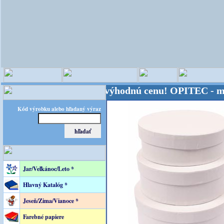
veta - Kvalita za výhodnú cenu!
OPITEC - majster k
Kód výrobku alebo hľadaný výraz
Jar/Veľkánoc/Leto *
Hlavný Katalóg *
Jeseň/Zima/Vianoce *
Farebné papiere