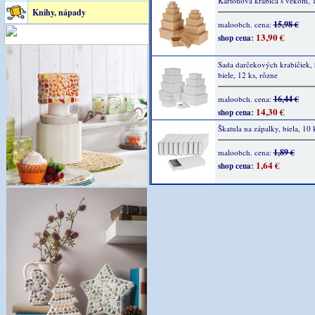
Kartónová krabica s vekom, 
Knihy, nápady
15,98 €
maloobch. cena:
13,90 €
shop cena:
Sada darčekových krabičiek, 
biele, 12 ks, rôzne
16,44 €
maloobch. cena:
14,30 €
shop cena:
Škatula na zápalky, biela, 10 
1,89 €
maloobch. cena:
1,64 €
shop cena: