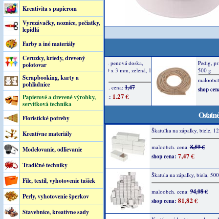
Kreativita s papierom
Vyrezávačky, noznice, pečiatky,
lepidlá
Farby a iné materiály
Ceruzky, kriedy, drevený
polotovar
Scrapbooking, karty a
pohľadnice
Papierové a drevené výrobky,
servítková technika
Ostatné
Floristické potreby
Škatuľka na zápalky, biele, 12
Kreatívne materiály
8,59 €
maloobch. cena:
Modelovanie, odlievanie
7,47 €
shop cena:
Tradičné techniky
Škatula na zápalky, biela, 500
Filc, textil, vyhotovenie tašiek
94,08 €
maloobch. cena:
Perly, vyhotovenie šperkov
81,82 €
shop cena:
Stavebnice, kreatívne sady