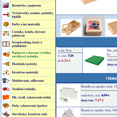
Kreativita s papierom
Vyrezávačky, noznice, pečiatky,
lepidlá
Farby a iné materiály
Ceruzky, kriedy, drevený
polotovar
Scrapbooking, karty a
pohľadnice
Papierové a drevené výrobky,
servítková technika
Floristické potreby
Kreatívne materiály
Ostatné
Modelovanie, odlievanie
Škatuľka na zápalky, biele, 12
Tradičné techniky
8,59 €
maloobch. cena:
Filc, textil, vyhotovenie tašiek
7,47 €
shop cena:
Perly, vyhotovenie šperkov
Škatula na zápalky, biela, 500
Stavebnice, kreatívne sady