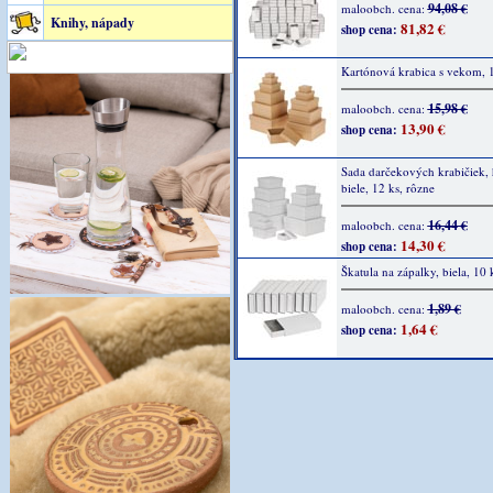
94,08 €
maloobch. cena:
Knihy, nápady
81,82 €
shop cena:
Kartónová krabica s vekom, 
15,98 €
maloobch. cena:
13,90 €
shop cena:
Sada darčekových krabičiek, 
biele, 12 ks, rôzne
16,44 €
maloobch. cena:
14,30 €
shop cena:
Škatula na zápalky, biela, 10 
1,89 €
maloobch. cena:
1,64 €
shop cena: