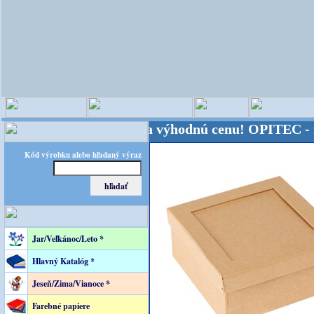
sveta - Kvalita za výhodnú cenu!
OPITEC - majster 
Kód výrobku alebo hľadaný výraz
Jar/Veľkánoc/Leto *
Hlavný Katalóg *
Jeseň/Zima/Vianoce *
Farebné papiere