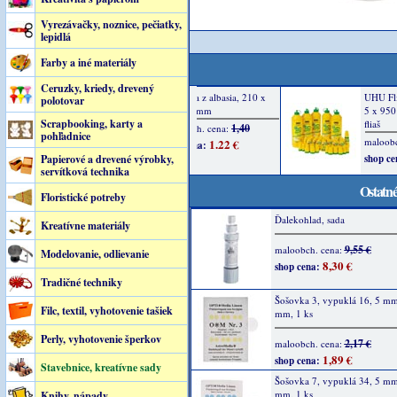
Vyrezávačky, noznice, pečiatky,
lepidlá
Farby a iné materiály
Ceruzky, kriedy, drevený
polotovar
Scrapbooking, karty a
pohľadnice
Papierové a drevené výrobky,
servítková technika
Ostatné
Floristické potreby
Ďalekohlad, sada
Kreatívne materiály
9,55 €
maloobch. cena:
Modelovanie, odlievanie
8,30 €
shop cena:
Tradičné techniky
Šošovka 3, vypuklá 16, 5 mm
Filc, textil, vyhotovenie tašiek
mm, 1 ks
Perly, vyhotovenie šperkov
2,17 €
maloobch. cena:
1,89 €
shop cena:
Stavebnice, kreatívne sady
Šošovka 7, vypuklá 34, 5 m
mm, 1 ks
Knihy, nápady