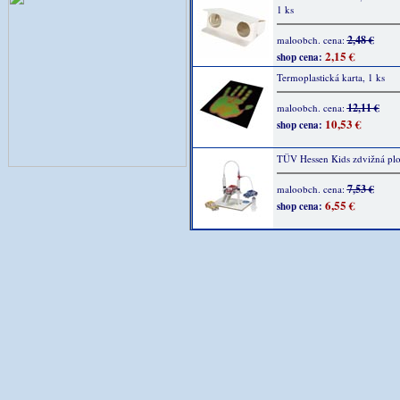
1 ks
2,48 €
maloobch. cena:
2,15 €
shop cena:
Termoplastická karta, 1 ks
12,11 €
maloobch. cena:
10,53 €
shop cena:
TÜV Hessen Kids zdvižná plo
7,53 €
maloobch. cena:
6,55 €
shop cena: