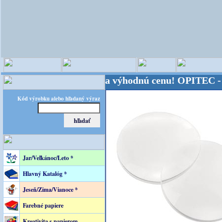
sveta - Kvalita za výhodnú cenu!
OPITEC - majster 
Kód výrobku alebo hľadaný výraz
Jar/Veľkánoc/Leto *
Hlavný Katalóg *
Jeseň/Zima/Vianoce *
Farebné papiere
Kreativita s papierom