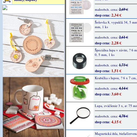
2,69 €
maloobch. cena:
2,34 €
shop cena:
Šošovka 8, vypuklá 34, 5 m
mm, 1 ks
2,61 €
maloobch. cena:
2,28 €
shop cena:
Špeciálna lupa v závite, ? 6
0, 5 mm, 1 ks
1,73 €
maloobch. cena:
1,51 €
shop cena:
Krabička s lupou, ? 6 x 7 cm,
4,14 €
maloobch. cena:
3,60 €
shop cena:
Lupa, zväčšenie 3 x, ø: 75 m
4,78 €
maloobch. cena:
4,15 €
shop cena:
Magnetická ihla, biela/červen