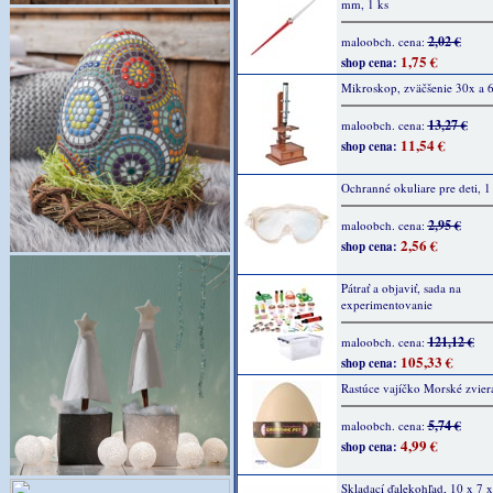
mm, 1 ks
2,02 €
maloobch. cena:
1,75 €
shop cena:
Mikroskop, zväčšenie 30x a 6
13,27 €
maloobch. cena:
11,54 €
shop cena:
Ochranné okuliare pre deti, 1
2,95 €
maloobch. cena:
2,56 €
shop cena:
Pátrať a objaviť, sada na
experimentovanie
121,12 €
maloobch. cena:
105,33 €
shop cena:
Rastúce vajíčko Morské zvier
5,74 €
maloobch. cena:
4,99 €
shop cena:
Skladací ďalekohľad, 10 x 7 x