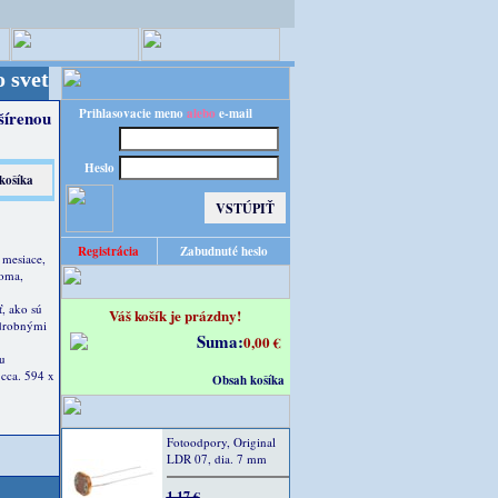
- Kvalita za výhodnú cenu!
Prihlasovacie meno
alebo
e-mail
šírenou
Heslo
Registrácia
Zabudnuté heslo
, mesiace,
doma,
, ako sú
Váš košík je prázdny!
odrobnými
Suma:
0,00 €
u
 cca. 594 x
Obsah košíka
Fotoodpory, Original
LDR 07, dia. 7 mm
1,17 €