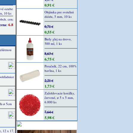
0,91 €
Objímka pre svetelnú
diódu, 5 mm, 10 ks
0,71 €
0,55 €
Biely glej na drevo,
500 ml, 1 ks
zšírenou
8,63 €
6,75 €
Peračník, 22 cm, 100%
bavlna, 1 ks
pohľadnice
2,21 €
1,73 €
Zažehlovacie korálky,
červené, ø 5 x 5 mm,
6.000 ks
ľa ø 5cm
7,64 €
5,98 €
e, 12 x 17,