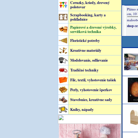
Ceruzky, kriedy, drevený
polotovar
Scrapbooking, karty a
pohľadnice
Papierové a drevené výrobky,
servítková technika
Floristické potreby
Kreatívne materiály
Modelovanie, odlievanie
Tradičné techniky
Filc, textil, vyhotovenie tašiek
Perly, vyhotovenie šperkov
Stavebnice, kreatívne sady
Knihy, nápady