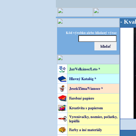
OPITEC - majster kreatívneho sveta - Kvalita za 
Kód výrobku alebo hľadaný výraz
Jar/Veľkánoc/Leto *
Hlavný Katalóg *
Jeseň/Zima/Vianoce *
Farebné papiere
Kreativita s papierom
Vyrezávačky, noznice, pečiatky,
lepidlá
Farby a iné materiály