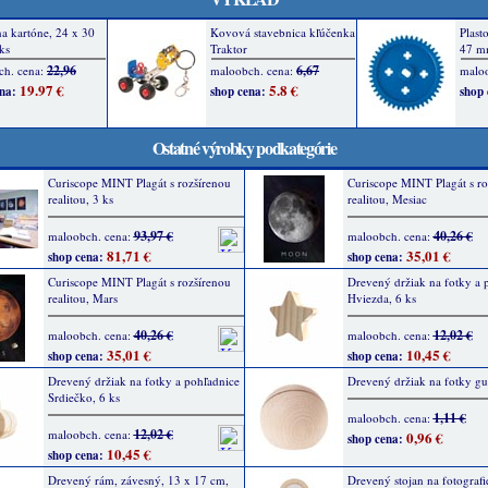
Ostatné výrobky podkategórie
Curiscope MINT Plagát s rozšírenou
Curiscope MINT Plagát s ro
realitou, 3 ks
realitou, Mesiac
93,97 €
40,26 €
maloobch. cena:
maloobch. cena:
81,71 €
35,01 €
shop cena:
shop cena:
Curiscope MINT Plagát s rozšírenou
Drevený držiak na fotky a 
realitou, Mars
Hviezda, 6 ks
40,26 €
12,02 €
maloobch. cena:
maloobch. cena:
35,01 €
10,45 €
shop cena:
shop cena:
Drevený držiak na fotky a pohľadnice
Drevený držiak na fotky gu
Srdiečko, 6 ks
1,11 €
maloobch. cena:
12,02 €
maloobch. cena:
0,96 €
shop cena:
10,45 €
shop cena:
Drevený rám, závesný, 13 x 17 cm,
Drevený stojan na fotografi