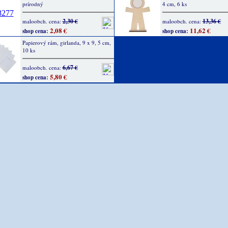
prírodný
4 cm, 6 ks
2,30 €
13,36 €
maloobch. cena:
maloobch. cena:
2,08 €
11,62 €
shop cena:
shop cena:
Papierový rám, girlanda, 9 x 9, 5 cm,
10 ks
6,67 €
maloobch. cena:
5,80 €
shop cena: