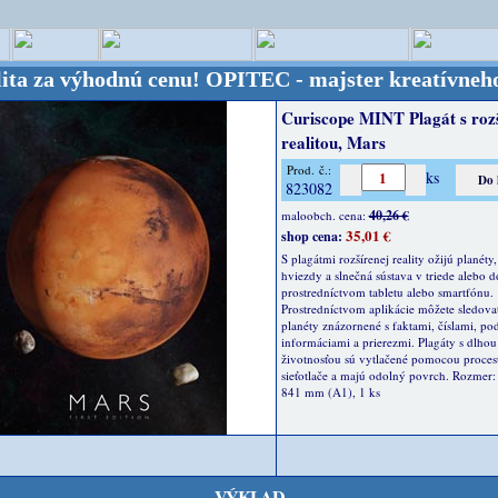
výhodnú cenu!
OPITEC - majster kreatívneho sveta 
Curiscope MINT Plagát s roz
realitou, Mars
Prod. č.:
ks
823082
40,26 €
maloobch. cena:
35,01 €
shop cena:
S plagátmi rozšírenej reality ožijú planéty
hviezdy a slnečná sústava v triede alebo 
prostredníctvom tabletu alebo smartfónu.
Prostredníctvom aplikácie môžete sledovať
planéty znázornené s faktami, číslami, p
informáciami a prierezmi. Plagáty s dlhou
životnosťou sú vytlačené pomocou proces
sieťotlače a majú odolný povrch. Rozmer:
841 mm (A1), 1 ks
VÝKLAD