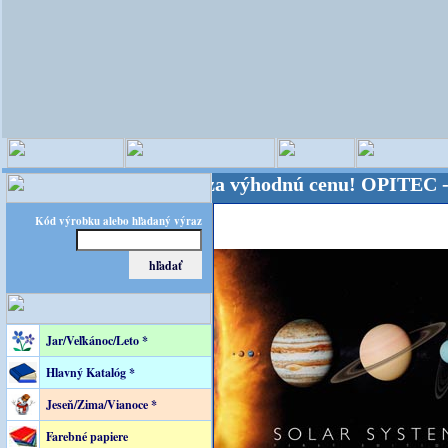
o sveta - Kvalita za výhodnú cenu!
OPITEC - majste
Kód výrobku alebo hľadaný výraz
Jar/Veľkánoc/Leto *
Hlavný Katalóg *
Jeseň/Zima/Vianoce *
Farebné papiere