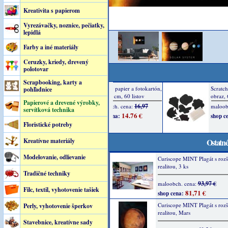
Kreativita s papierom
Vyrezávačky, noznice, pečiatky,
lepidlá
Farby a iné materiály
Ceruzky, kriedy, drevený
polotovar
Scrapbooking, karty a
pohľadnice
Papierové a drevené výrobky,
servítková technika
Floristické potreby
Kreatívne materiály
Ostatné
Modelovanie, odlievanie
Curiscope MINT Plagát s rozš
realitou, 3 ks
Tradičné techniky
93,97 €
maloobch. cena:
Filc, textil, vyhotovenie tašiek
81,71 €
shop cena:
Curiscope MINT Plagát s rozš
Perly, vyhotovenie šperkov
realitou, Mars
Stavebnice, kreatívne sady