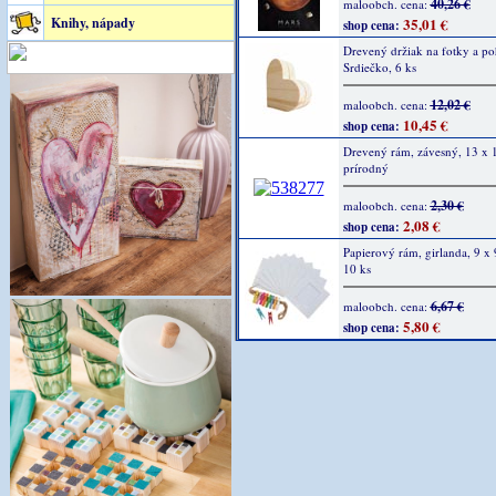
40,26 €
maloobch. cena:
Knihy, nápady
35,01 €
shop cena:
Drevený držiak na fotky a po
Srdiečko, 6 ks
12,02 €
maloobch. cena:
10,45 €
shop cena:
Drevený rám, závesný, 13 x 
prírodný
2,30 €
maloobch. cena:
2,08 €
shop cena:
Papierový rám, girlanda, 9 x 
10 ks
6,67 €
maloobch. cena:
5,80 €
shop cena: