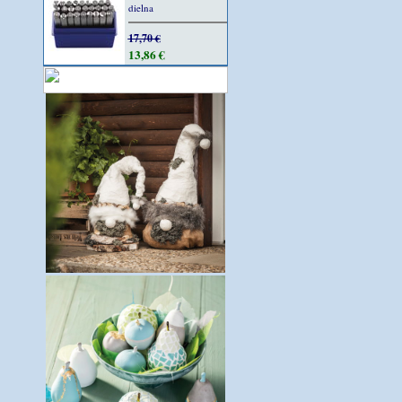
dielna
17,70 €
13,86 €