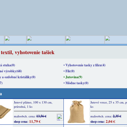
 textil, vyhotovenie tašiek
vá stuha(0)
• Vyhotovenie tasky z filcu(4)
lné výrobky(68)
• Filc(0)
y a ozdobné kristáliky(0)
• Jutovina(9)
7)
• Módne tasky(0)
a
Jutové plátno, 100 x 130 cm,
Jutové vrece, 25 x 35 cm, p
prírodná, 1 ks
ks
13,56 €
2,35 €
maloobch. cena:
maloobch. cena:
11,79 €
2,04 €
shop cena:
shop cena: