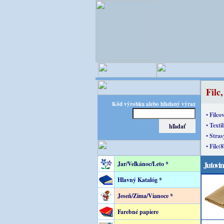
Filc,
Kód výrobku alebo hľadaný výraz
• Filco
• Texti
• Stras
• Filc(8
Jutovin
Jar/Veľkánoc/Leto *
Hlavný Katalóg *
Jeseň/Zima/Vianoce *
Farebné papiere