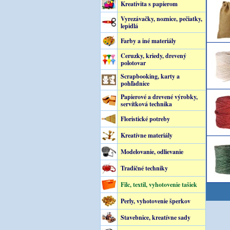
Kreativita s papierom
Vyrezávačky, noznice, pečiatky,
lepidlá
Farby a iné materiály
Ceruzky, kriedy, drevený
polotovar
Scrapbooking, karty a
pohľadnice
Papierové a drevené výrobky,
servítková technika
Floristické potreby
Kreatívne materiály
Modelovanie, odlievanie
Tradičné techniky
Filc, textil, vyhotovenie tašiek
Perly, vyhotovenie šperkov
Stavebnice, kreatívne sady