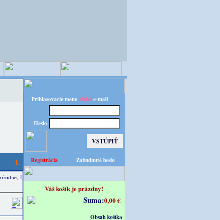
Prihlasovacie meno
alebo
e-mail
Heslo
1.
Registrácia
Zabudnuté heslo
rírodné, 1
Váš košík je prázdny!
Suma:
0,00 €
Obsah košíka