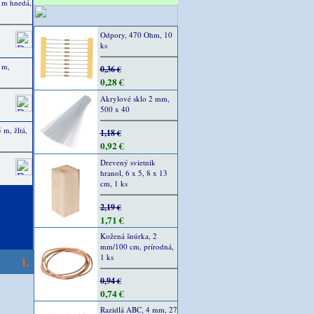
 m hnedá,
Odpory, 470 Ohm, 10
ks
 m,
0,36 €
0,28 €
Akrylové sklo 2 mm,
500 x 40
m, žltá,
1,18 €
0,92 €
Drevený svietnik
hranol, 6 x 5, 8 x 13
cm, 1 ks
2,19 €
1,71 €
Kožená šnúrka, 2
mm/100 cm, prírodná,
1 ks
1.
0,94 €
0,74 €
Razidlá ABC, 4 mm, 27