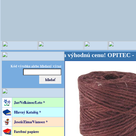
sveta - Kvalita za výhodnú cenu!
OPITEC - majster 
Kód výrobku alebo hľadaný výraz
Jar/Veľkánoc/Leto *
Hlavný Katalóg *
Jeseň/Zima/Vianoce *
Farebné papiere