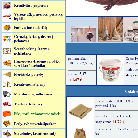
Kreativita s papierom
Vyrezávačky, noznice, pečiatky,
lepidlá
Farby a iné materiály
Ceruzky, kriedy, drevený
polotovar
Scrapbooking, karty a
pohľadnice
Papierové a drevené výrobky,
servítková technika
Floristické potreby
Kreatívne materiály
Ostatné
Modelovanie, odlievanie
Jutové plátno, 100 x 130 cm,
Tradičné techniky
prírodná, 1 ks
Filc, textil, vyhotovenie tašiek
13,56 €
maloobch. cena:
11,79 €
shop cena:
Perly, vyhotovenie šperkov
Jutové vrece, 17 x 25 cm, prí
Stavebnice, kreatívne sady
ks