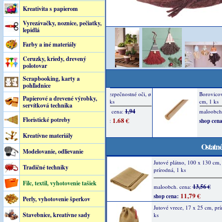
Kreativita s papierom
Vyrezávačky, noznice, pečiatky,
lepidlá
Farby a iné materiály
Ceruzky, kriedy, drevený
polotovar
Scrapbooking, karty a
pohľadnice
Papierové a drevené výrobky,
servítková technika
Floristické potreby
Kreatívne materiály
Ostatné
Modelovanie, odlievanie
Jutové plátno, 100 x 130 cm,
Tradičné techniky
prírodná, 1 ks
Filc, textil, vyhotovenie tašiek
13,56 €
maloobch. cena:
11,79 €
shop cena:
Perly, vyhotovenie šperkov
Jutové vrece, 17 x 25 cm, prí
Stavebnice, kreatívne sady
ks