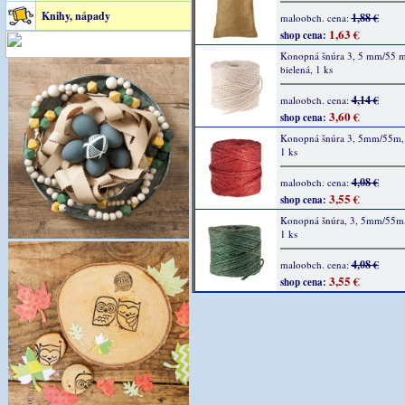
Knihy, nápady
1,88 €
maloobch. cena:
1,63 €
shop cena:
Konopná šnúra 3, 5 mm/55 m
bielená, 1 ks
4,14 €
maloobch. cena:
3,60 €
shop cena:
Konopná šnúra 3, 5mm/55m, 
1 ks
4,08 €
maloobch. cena:
3,55 €
shop cena:
Konopná šnúra, 3, 5mm/55m,
1 ks
4,08 €
maloobch. cena:
3,55 €
shop cena: