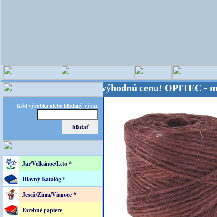
veta - Kvalita za výhodnú cenu!
OPITEC - majster k
Kód výrobku alebo hľadaný výraz
Jar/Veľkánoc/Leto *
Hlavný Katalóg *
Jeseň/Zima/Vianoce *
Farebné papiere