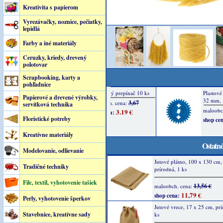
Kreativita s papierom
Vyrezávačky, noznice, pečiatky,
lepidlá
Farby a iné materiály
Ceruzky, kriedy, drevený
polotovar
Scrapbooking, karty a
pohľadnice
Papierové a drevené výrobky,
servítková technika
Floristické potreby
Kreatívne materiály
Ostatné
Modelovanie, odlievanie
Jutové plátno, 100 x 130 cm,
Tradičné techniky
prírodná, 1 ks
Filc, textil, vyhotovenie tašiek
13,56 €
maloobch. cena:
11,79 €
shop cena:
Perly, vyhotovenie šperkov
Jutové vrece, 17 x 25 cm, prí
Stavebnice, kreatívne sady
ks