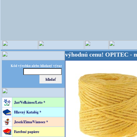
veta - Kvalita za výhodnú cenu!
OPITEC - majster k
Kód výrobku alebo hľadaný výraz
Jar/Veľkánoc/Leto *
Hlavný Katalóg *
Jeseň/Zima/Vianoce *
Farebné papiere