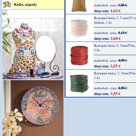
Knihy, nápady
1,88 €
maloobch. cena:
1,63 €
shop cena:
Konopná šnúra 3, 5 mm/55 m
bielená, 1 ks
4,14 €
maloobch. cena:
3,60 €
shop cena:
Konopná šnúra 3, 5mm/55m, 
1 ks
4,08 €
maloobch. cena:
3,55 €
shop cena:
Konopná šnúra, 3, 5mm/55m,
1 ks
4,08 €
maloobch. cena:
3,55 €
shop cena: