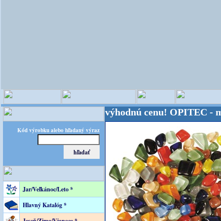
eta - Kvalita za výhodnú cenu!
OPITEC - majster kr
Kód výrobku alebo hľadaný výraz
Jar/Veľkánoc/Leto *
Hlavný Katalóg *
Jeseň/Zima/Vianoce *