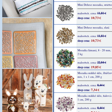
Mini Deluxe mozaika, striebo
11,81 €
maloobch. cena:
10,73 €
shop cena:
Mini Deluxe mozaika, zlatá
11,81 €
maloobch. cena:
10,73 €
shop cena:
Mozaika lámaná, 8 - 20 mm, 
2 kg
22,84 €
maloobch. cena:
19,85 €
shop cena:
Mozaika mäkké sklo, žltá/čer
mix, 1 x 1 cm, 200 g
8,44 €
maloobch. cena:
7,34 €
shop cena:
Mozaika mäkké sklo, fialová 
1 cm, 200 g
8,44 €
maloobch. cena: