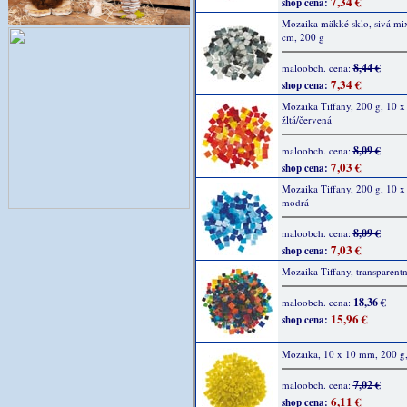
7,34 €
shop cena:
Mozaika mäkké sklo, sivá mix
cm, 200 g
8,44 €
maloobch. cena:
7,34 €
shop cena:
Mozaika Tiffany, 200 g, 10 
žltá/červená
8,09 €
maloobch. cena:
7,03 €
shop cena:
Mozaika Tiffany, 200 g, 10 
modrá
8,09 €
maloobch. cena:
7,03 €
shop cena:
Mozaika Tiffany, transparent
18,36 €
maloobch. cena:
15,96 €
shop cena:
Mozaika, 10 x 10 mm, 200 g, 
7,02 €
maloobch. cena:
6,11 €
shop cena: