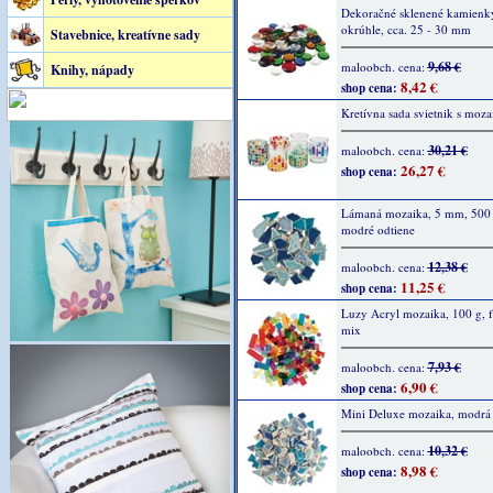
Dekoračné sklenené kamienk
okrúhle, cca. 25 - 30 mm
Stavebnice, kreatívne sady
9,68 €
maloobch. cena:
Knihy, nápady
8,42 €
shop cena:
Kretívna sada svietnik s moz
30,21 €
maloobch. cena:
26,27 €
shop cena:
Lámaná mozaika, 5 mm, 500 
modré odtiene
12,38 €
maloobch. cena:
11,25 €
shop cena:
Luzy Acryl mozaika, 100 g, 
mix
7,93 €
maloobch. cena:
6,90 €
shop cena:
Mini Deluxe mozaika, modrá
10,32 €
maloobch. cena:
8,98 €
shop cena: