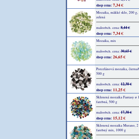
7,34 €
shop cena:
Mozaika, mäkké sklo, 200 g,
zelená
8,44 €
maloobch. cena:
7,34 €
shop cena:
Mozaika, mix
30,65 €
maloobch. cena:
26,65 €
shop cena:
Porcelánová mozaika, čierna/b
500 g
12,38 €
maloobch. cena:
11,25 €
shop cena:
Sklenená mozaika Fantasy ø 1
farebná, 500 g
17,38 €
maloobch. cena:
15,12 €
shop cena:
Sklenená mozaika Murano, 2 
farebný mix, 1000 g