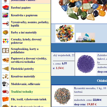
Farebné papiere
Kreativita s papierom
Vyrezávačky, noznice, pečiatky,
lepidlá
Farby a iné materiály
Ceruzky, kriedy, drevený
polotovar
Scrapbooking, karty a
pohľadnice
Papierové a drevené výrobky,
servítková technika
Floristické potreby
Kreatívne materiály
Ostatné
Modelovanie, odlievanie
Byzantská mozaika, 1 kg, 10 
Tradičné techniky
farebná
Filc, textil, vyhotovenie tašiek
22,84 €
maloobch. cena:
19,85 €
shop cena:
Perly, vyhotovenie šperkov