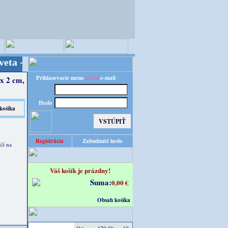
valita za výhodnú cenu!
Prihlasovacie meno
alebo
e-mail
x 2 cm,
Heslo
Registrácia
Zabudnuté heslo
čí na
Váš košík je prázdny!
Suma:
0,00 €
Obsah košíka