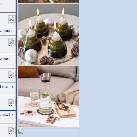
m,
ná, 500 g
ná mix,
 mix, 1 x
 mix, 1 x