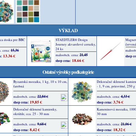
VÝKLAD
Ostatné výrobky podkategórie
Byzantská mozaika, 1 kg, 10 x 10 cm,
Dekoračné sklenené kamienk
farebná
- 1, 9 cm, priesvitné, 250 g
22,84 €
4,33 €
maloobch. cena:
maloobch. cena:
19,85 €
3,76 €
shop cena:
shop cena:
Dekoračné sklenené kamienky,
Kameninová mozaika, 1000
okrúhle, cca. 25 - 30 mm
30 mm
9,68 €
21,06 €
maloobch. cena:
maloobch. cena:
8,42 €
18,32 €
shop cena:
shop cena: