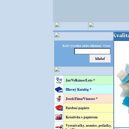
PITEC - majster kreatívneho sveta - Kvalita za vý
Kód výrobku alebo hľadaný výraz
Jar/Veľkánoc/Leto *
Hlavný Katalóg *
Jeseň/Zima/Vianoce *
Farebné papiere
Kreativita s papierom
Vyrezávačky, noznice, pečiatky,