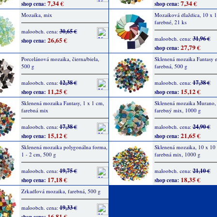
7,34 €
7,34 €
shop cena:
shop cena:
Mozaika, mix
Mozaiková dlaždica, 10 x 
farebné, 21 ks
30,65 €
maloobch. cena:
31,96 €
maloobch. cena:
26,65 €
shop cena:
27,79 €
shop cena:
Porcelánová mozaika, čierna/biela,
Sklenená mozaika Fantasy ø
500 g
farebná, 500 g
12,38 €
17,38 €
maloobch. cena:
maloobch. cena:
11,25 €
15,12 €
shop cena:
shop cena:
Sklenená mozaika Fantasy, 1 x 1 cm,
Sklenená mozaika Murano, 
farebná mix
farebný mix, 1000 g
17,38 €
24,90 €
maloobch. cena:
maloobch. cena:
15,12 €
21,65 €
shop cena:
shop cena:
Sklenená mozaika polygonálna forma,
Sklenená mozaika, 10 x 10
1 - 2 cm, 500 g
farebná mix, 1000 g
19,75 €
21,10 €
maloobch. cena:
maloobch. cena:
17,18 €
18,35 €
shop cena:
shop cena:
Zrkadlová mozaika, farebná, 500 g
19,33 €
maloobch. cena:
16,81 €