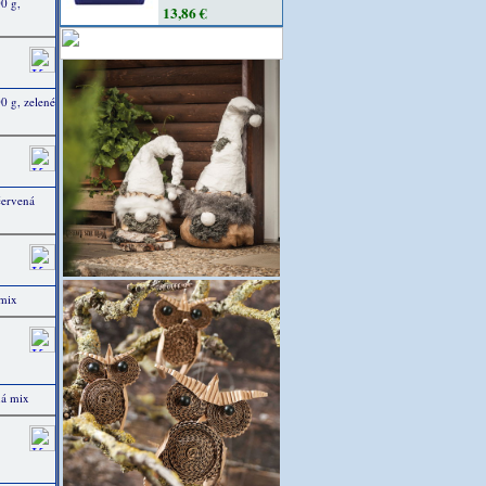
0 g,
13,86 €
 g, zelené
červená
 mix
ná mix