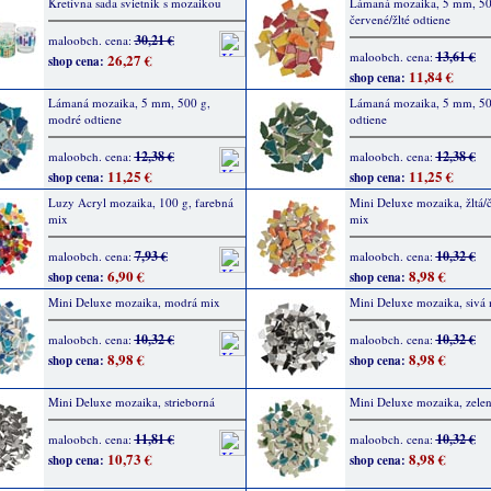
Kretívna sada svietnik s mozaikou
Lámaná mozaika, 5 mm, 50
červené/žlté odtiene
30,21 €
maloobch. cena:
13,61 €
maloobch. cena:
26,27 €
shop cena:
11,84 €
shop cena:
Lámaná mozaika, 5 mm, 500 g,
Lámaná mozaika, 5 mm, 500
modré odtiene
odtiene
12,38 €
12,38 €
maloobch. cena:
maloobch. cena:
11,25 €
11,25 €
shop cena:
shop cena:
Luzy Acryl mozaika, 100 g, farebná
Mini Deluxe mozaika, žltá/
mix
mix
7,93 €
10,32 €
maloobch. cena:
maloobch. cena:
6,90 €
8,98 €
shop cena:
shop cena:
Mini Deluxe mozaika, modrá mix
Mini Deluxe mozaika, sivá
10,32 €
10,32 €
maloobch. cena:
maloobch. cena:
8,98 €
8,98 €
shop cena:
shop cena:
Mini Deluxe mozaika, strieborná
Mini Deluxe mozaika, zele
11,81 €
10,32 €
maloobch. cena:
maloobch. cena:
10,73 €
8,98 €
shop cena:
shop cena: