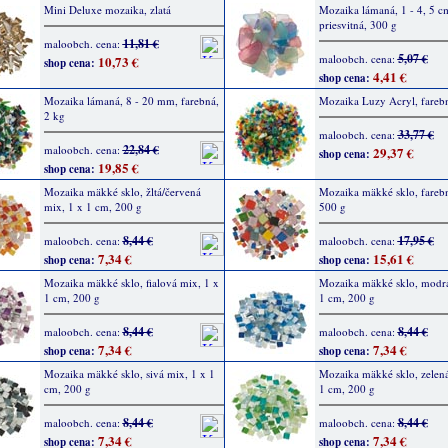
Mini Deluxe mozaika, zlatá
Mozaika lámaná, 1 - 4, 5 c
priesvitná, 300 g
11,81 €
maloobch. cena:
5,07 €
maloobch. cena:
10,73 €
shop cena:
4,41 €
shop cena:
Mozaika lámaná, 8 - 20 mm, farebná,
Mozaika Luzy Acryl, fareb
2 kg
33,77 €
maloobch. cena:
22,84 €
maloobch. cena:
29,37 €
shop cena:
19,85 €
shop cena:
Mozaika mäkké sklo, žltá/červená
Mozaika mäkké sklo, fareb
mix, 1 x 1 cm, 200 g
500 g
8,44 €
17,95 €
maloobch. cena:
maloobch. cena:
7,34 €
15,61 €
shop cena:
shop cena:
Mozaika mäkké sklo, fialová mix, 1 x
Mozaika mäkké sklo, modrá
1 cm, 200 g
1 cm, 200 g
8,44 €
8,44 €
maloobch. cena:
maloobch. cena:
7,34 €
7,34 €
shop cena:
shop cena:
Mozaika mäkké sklo, sivá mix, 1 x 1
Mozaika mäkké sklo, zelená
cm, 200 g
1 cm, 200 g
8,44 €
8,44 €
maloobch. cena:
maloobch. cena:
7,34 €
7,34 €
shop cena:
shop cena: