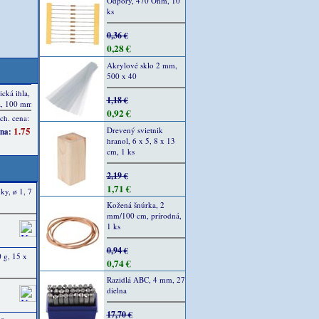
Odpory, 470 Ohm, 10
ks
0,36 €
0,28 €
Akrylové sklo 2 mm,
500 x 40
1,18 €
0,92 €
Drevený svietnik
hranol, 6 x 5, 8 x 13
cm, 1 ks
2,19 €
1,71 €
y, ø 1, 7
Kožená šnúrka, 2
mm/100 cm, prírodná,
1 ks
0,94 €
 g, 15 x
0,74 €
Razidlá ABC, 4 mm, 27
dielna
17,70 €