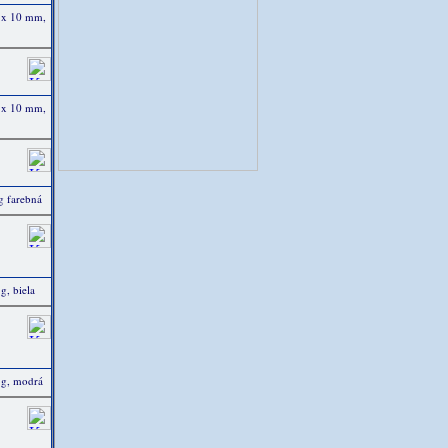
0 x 10 mm,
0 x 10 mm,
g farebná
, biela
 g, modrá