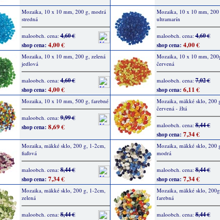
Mozaika, 10 x 10 mm, 200 g, modrá
Mozaika, 10 x 10 mm, 200 
stredná
ultramarín
4,60 €
4,60 €
maloobch. cena:
maloobch. cena:
4,00 €
4,00 €
shop cena:
shop cena:
Mozaika, 10 x 10 mm, 200 g, zelená
Mozaika, 10 x 10 mm, 200g,
jedlová
červená
4,60 €
7,02 €
maloobch. cena:
maloobch. cena:
4,00 €
6,11 €
shop cena:
shop cena:
Mozaika, 10 x 10 mm, 500 g, farebné
Mozaika, mäkké sklo, 200 
červená - žltá
9,99 €
maloobch. cena:
8,44 €
maloobch. cena:
8,69 €
shop cena:
7,34 €
shop cena:
Mozaika, mäkké sklo, 200 g, 1-2cm,
Mozaika, mäkké sklo, 200 
fiaľová
modrá
8,44 €
8,44 €
maloobch. cena:
maloobch. cena:
7,34 €
7,34 €
shop cena:
shop cena:
Mozaika, mäkké sklo, 200 g, 1-2cm,
Mozaika, mäkké sklo, 200g
zelená
farebná
8,44 €
8,44 €
maloobch. cena:
maloobch. cena: