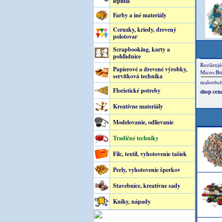
lepidlá
Farby a iné materiály
Ceruzky, kriedy, drevený
polotovar
Scrapbooking, karty a
pohľadnice
Papierové a drevené výrobky,
servítková technika
Floristické potreby
Kreatívne materiály
Modelovanie, odlievanie
Tradičné techniky
Filc, textil, vyhotovenie tašiek
Perly, vyhotovenie šperkov
Stavebnice, kreatívne sady
Knihy, nápady