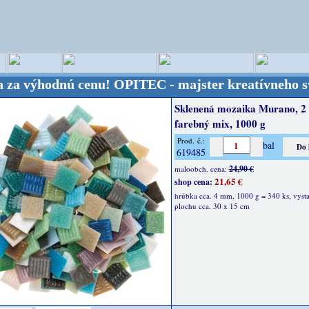
hodnú cenu!
OPITEC - majster kreatívneho sveta - K
Sklenená mozaika Murano, 2 
farebný mix, 1000 g
Prod. č.:
bal
619485
24,90 €
maloobch. cena:
21,65 €
shop cena:
hrúbka cca. 4 mm, 1000 g = 340 ks, vysta
plochu cca. 30 x 15 cm