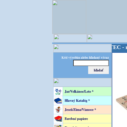
OPITEC - majster
Kód výrobku alebo hľadaný výraz
Jar/Veľkánoc/Leto *
Hlavný Katalóg *
Jeseň/Zima/Vianoce *
Farebné papiere