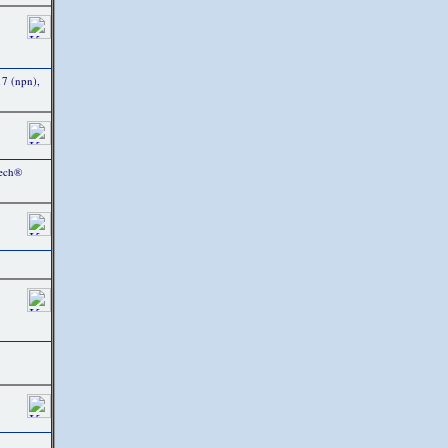
17 (npn),
Tech®