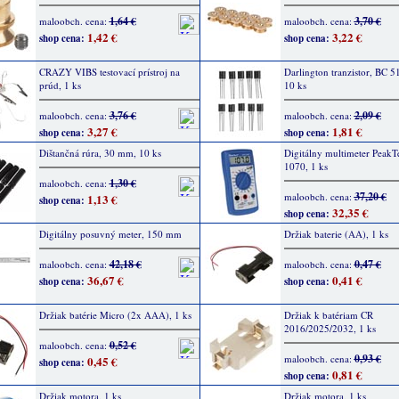
1,64 €
3,70 €
maloobch. cena:
maloobch. cena:
1,42 €
3,22 €
shop cena:
shop cena:
CRAZY VIBS testovací prístroj na
Darlington tranzistor, BC 5
prúd, 1 ks
10 ks
3,76 €
2,09 €
maloobch. cena:
maloobch. cena:
3,27 €
1,81 €
shop cena:
shop cena:
Dištančná rúra, 30 mm, 10 ks
Digitálny multimeter Peak
1070, 1 ks
1,30 €
maloobch. cena:
37,20 €
maloobch. cena:
1,13 €
shop cena:
32,35 €
shop cena:
Digitálny posuvný meter, 150 mm
Držiak baterie (AA), 1 ks
42,18 €
0,47 €
maloobch. cena:
maloobch. cena:
36,67 €
0,41 €
shop cena:
shop cena:
Držiak batérie Micro (2x AAA), 1 ks
Držiak k batériam CR
2016/2025/2032, 1 ks
0,52 €
maloobch. cena:
0,93 €
maloobch. cena:
0,45 €
shop cena:
0,81 €
shop cena:
Držiak motora, 1 ks
Držiak motora, 1 ks