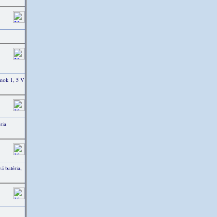
nok 1, 5 V
ria
 batéria,