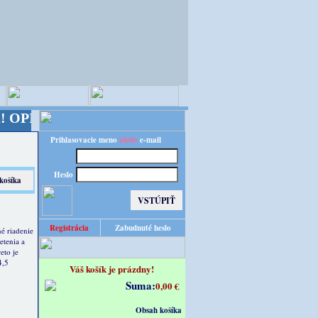
EC - majster kreatívneho sveta - Kvalita za výhod
Prihlasovacie meno
alebo
e-mail
Heslo
Registrácia
Zabudnuté heslo
né riadenie
etenia a
eto je
4,5
Váš košík je prázdny!
Suma:
0,00 €
Obsah košíka