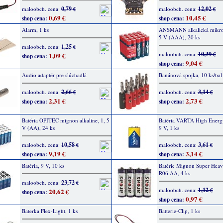
0,79 €
12,02 €
maloobch. cena:
maloobch. cena:
0,69 €
10,45 €
shop cena:
shop cena:
Alarm, 1 ks
ANSMANN alkalická mikro b
5 V (AAA), 20 ks
1,25 €
maloobch. cena:
10,39 €
maloobch. cena:
1,09 €
shop cena:
9,04 €
shop cena:
Audio adaptér pre slúchadlá
Banánová spojka, 10 ks/bal
2,66 €
3,14 €
maloobch. cena:
maloobch. cena:
2,31 €
2,73 €
shop cena:
shop cena:
Batéria OPITEC mignon alkaline, 1, 5
Batéria VARTA High Energy
V (AA), 24 ks
9 V, 1 ks
10,58 €
3,61 €
maloobch. cena:
maloobch. cena:
9,19 €
3,14 €
shop cena:
shop cena:
Batéria, 9 V, 10 ks
Batérie Mignon Super Hea
R06 AA, 4 ks
23,72 €
maloobch. cena:
1,12 €
maloobch. cena:
20,62 €
shop cena:
0,97 €
shop cena:
Baterka Flex-Light, 1 ks
Batterie-Clip, 1 ks