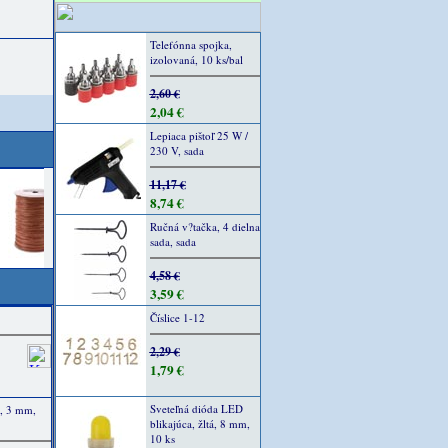
Telefónna spojka,
izolovaná, 10 ks/bal
2,60 €
2,04 €
Lepiaca pištoľ 25 W /
230 V, sada
11,17 €
8,74 €
Ručná v?tačka, 4 dielna
sada, sada
4,58 €
3,59 €
Číslice 1-12
2,29 €
1,79 €
Sveteľná dióda LED
1, 3 mm,
blikajúca, žltá, 8 mm,
10 ks