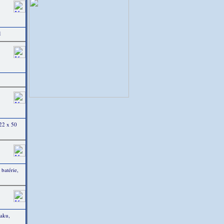
1
 22 x 50
batérie,
aku,