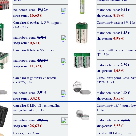
19,12 €
9,41 €
maloobch. cena:
maloobch. cena:
16,63 €
8,18 €
shop cena:
shop cena:
Camelion® batéria 1, 5 V, mignon
Camelion® batéria 9V, 1 ks
(AA), 2 ks
1,13 €
maloobch. cena:
0,71 €
maloobch. cena:
0,98 €
shop cena:
0,62 €
shop cena:
Camelion® batéria 9V, 12 ks
Camelion® batéria monočlá
(D), 2 ks
13,07 €
maloobch. cena:
2,39 €
maloobch. cena:
11,37 €
shop cena:
2,08 €
shop cena:
Camelion® gombíková batéria
Camelion® gombíková baté
CR2025, 5 ks
CR2032, 5 ks
3,94 €
4,08 €
maloobch. cena:
maloobch. cena:
3,42 €
3,55 €
shop cena:
shop cena:
Camelion® LBC-321 univerzálna
Camelion® LR44 gombíková
nabíjačka batérií, 1 ks
10 ks
30,63 €
2,57 €
maloobch. cena:
maloobch. cena:
26,63 €
2,23 €
shop cena:
shop cena:
Cievka, 1 ks, 3 mm
Cievka, 10 ks/bal, 2 mm