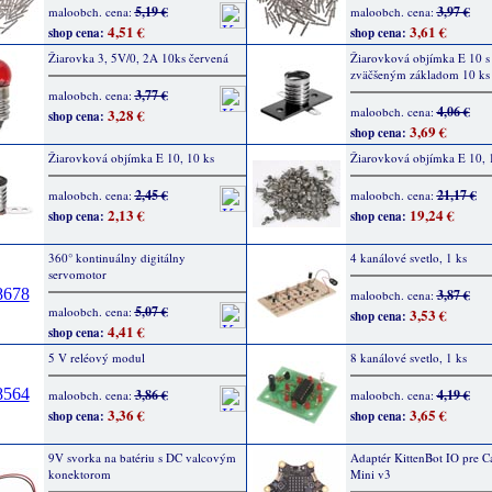
5,19 €
3,97 €
maloobch. cena:
maloobch. cena:
4,51 €
3,61 €
shop cena:
shop cena:
Žiarovka 3, 5V/0, 2A 10ks červená
Žiarovková objímka E 10 s
zväčšeným základom 10 ks
3,77 €
maloobch. cena:
4,06 €
maloobch. cena:
3,28 €
shop cena:
3,69 €
shop cena:
Žiarovková objímka E 10, 10 ks
Žiarovková objímka E 10, 
2,45 €
21,17 €
maloobch. cena:
maloobch. cena:
2,13 €
19,24 €
shop cena:
shop cena:
360° kontinuálny digitálny
4 kanálové svetlo, 1 ks
servomotor
3,87 €
maloobch. cena:
5,07 €
maloobch. cena:
3,53 €
shop cena:
4,41 €
shop cena:
5 V reléový modul
8 kanálové svetlo, 1 ks
3,86 €
4,19 €
maloobch. cena:
maloobch. cena:
3,36 €
3,65 €
shop cena:
shop cena:
9V svorka na batériu s DC valcovým
Adaptér KittenBot IO pre Ca
konektorom
Mini v3