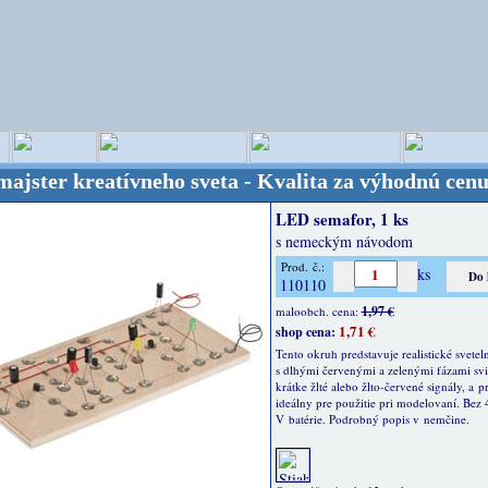
 kreatívneho sveta - Kvalita za výhodnú cenu!
OPIT
LED semafor, 1 ks
s nemeckým návodom
Prod. č.:
ks
110110
1,97 €
maloobch. cena:
1,71 €
shop cena:
Tento okruh predstavuje realistické svetel
s dlhými červenými a zelenými fázami svi
krátke žlté alebo žlto-červené signály, a pr
ideálny pre použitie pri modelovaní. Bez 
V batérie. Podrobný popis v nemčine.