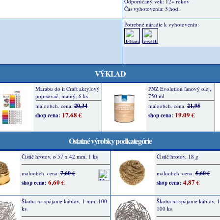
Odporúčaný vek: 12+ rokov
Čas vyhotovenia: 3 hod.
Potrebné náradie k vyhotoveniu:
VÝKLAD
Ostatné výrobky podkategórie
Čistič hrotov, ø 57 x 42 mm, 1 ks
Čistič hrotov, 18 g
7,60 €
5,60 €
maloobch. cena:
maloobch. cena:
6,60 €
4,87 €
shop cena:
shop cena:
Škoba na spájanie káblov, 1 mm, 100
Škoba na spájanie káblov, 
ks
100 ks