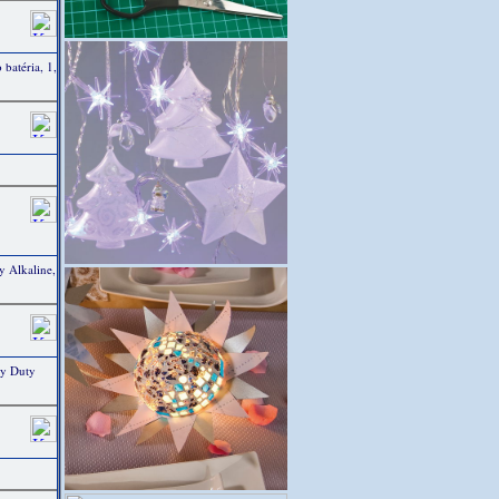
atéria, 1,
 Alkaline,
vy Duty