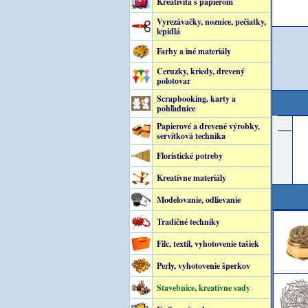
Kreativita s papierom
Vyrezávačky, noznice, pečiatky,
lepidlá
Farby a iné materiály
Ceruzky, kriedy, drevený
polotovar
Scrapbooking, karty a
pohľadnice
Papierové a drevené výrobky,
servítková technika
Floristické potreby
Kreatívne materiály
Modelovanie, odlievanie
Tradičné techniky
Filc, textil, vyhotovenie tašiek
Perly, vyhotovenie šperkov
Stavebnice, kreatívne sady