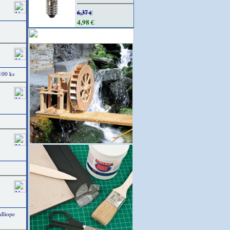
6,37 €
4,98 €
100 ks
lliope