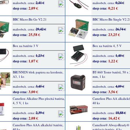
2,41 €
0,24 €
maloobch. cena:
maloobch. cena:
2,09 €
0,21 €
shop cena:
shop cena:
BBC Micro:Bit Go V2.21
BBC Micro:Bit Single V2.2
29,42 €
26,74 €
maloobch. cena:
maloobch. cena:
25,58 €
23,25 €
shop cena:
shop cena:
Box na batériu 3 V
Box na batériu 4, 5 V
1,23 €
1,40 €
maloobch. cena:
maloobch. cena:
1,07 €
1,22 €
shop cena:
shop cena:
BRUNNEN blok papiera na kreslenie,
BT-860 Tester batérií, 50 x
A3, 1 ks
mm, 1 ks
3,45 €
4,09 €
maloobch. cena:
maloobch. cena:
3,00 €
3,56 €
shop cena:
shop cena:
Camelion Alkaline Plus plochá batéria,
Camelion Plus AA alkalické 
4, 5 V, 1 ks
40 ks
2,39 €
18,88 €
maloobch. cena:
maloobch. cena:
2,08 €
16,42 €
shop cena:
shop cena:
Camelion Plus AAA alkalické batérie,
Camelion® AlwaysReady® 
40 ks
nabíjacia batéria, 4 ks