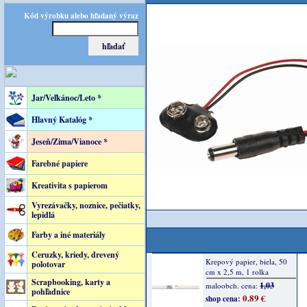
Kód výrobku alebo hľadaný výraz
Jar/Veľkánoc/Leto *
Hlavný Katalóg *
Jeseň/Zima/Vianoce *
Farebné papiere
Kreativita s papierom
Vyrezávačky, noznice, pečiatky,
lepidlá
Farby a iné materiály
Ceruzky, kriedy, drevený
polotovar
Scrapbooking, karty a
pohľadnice