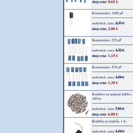
0,62 €
shop cena:
Kondenzátor, 1000 µF
2,37 €
maloobch. cena:
2,06 €
shop cena:
Kondenzátor, 220 µF
1,32 €
maloobch. cena:
1,15 €
shop cena:
Kondenzátor, 470 µF
1,50 €
maloobch. cena:
1,30 €
shop cena:
Konektor na spájanie káblov,
100 ks
7,81 €
maloobch. cena:
6,80 €
shop cena:
Krabička na batériu, 1 ks
1,54 €
maloobch. cena: