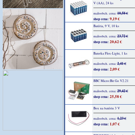
V (AA), 24 ks
10,58 €
maloobch. cena:
9,19 €
shop cena:
Batéria, 9 V, 10 ks
23,72 €
maloobch. cena:
20,62 €
shop cena:
Baterka Flex-Light, 1 ks
2,41 €
maloobch. cena:
2,09 €
shop cena:
BBC Micro:Bit Go V2.21
29,42 €
maloobch. cena:
25,58 €
shop cena:
Box na batériu 3 V
1,23 €
maloobch. cena:
1,07 €
shop cena: