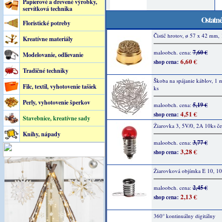
Papierové a drevené výrobky,
servítková technika
Ostatné
Floristické potreby
Čistič hrotov, ø 57 x 42 mm, 
Kreatívne materiály
7,60 €
maloobch. cena:
Modelovanie, odlievanie
6,60 €
shop cena:
Tradičné techniky
Škoba na spájanie káblov, 1
Filc, textil, vyhotovenie tašiek
ks
Perly, vyhotovenie šperkov
5,19 €
maloobch. cena:
4,51 €
shop cena:
Stavebnice, kreatívne sady
Žiarovka 3, 5V/0, 2A 10ks č
Knihy, nápady
3,77 €
maloobch. cena:
3,28 €
shop cena:
Žiarovková objímka E 10, 10
2,45 €
maloobch. cena:
2,13 €
shop cena:
360° kontinuálny digitálny