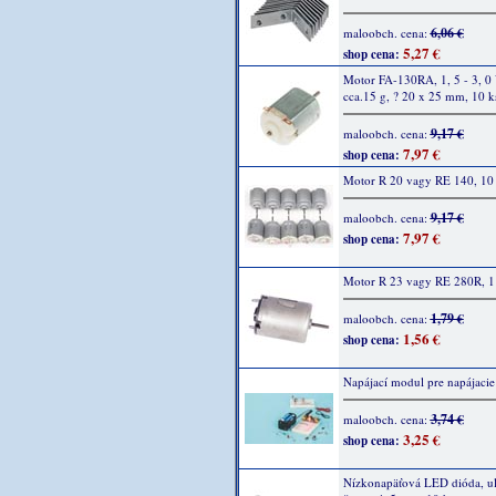
6,06 €
maloobch. cena:
5,27 €
shop cena:
Motor FA-130RA, 1, 5 - 3, 0
cca.15 g, ? 20 x 25 mm, 10 k
9,17 €
maloobch. cena:
7,97 €
shop cena:
Motor R 20 vagy RE 140, 10
9,17 €
maloobch. cena:
7,97 €
shop cena:
Motor R 23 vagy RE 280R, 1
1,79 €
maloobch. cena:
1,56 €
shop cena:
Napájací modul pre napájacie
3,74 €
maloobch. cena:
3,25 €
shop cena:
Nízkonapäťová LED dióda, ult