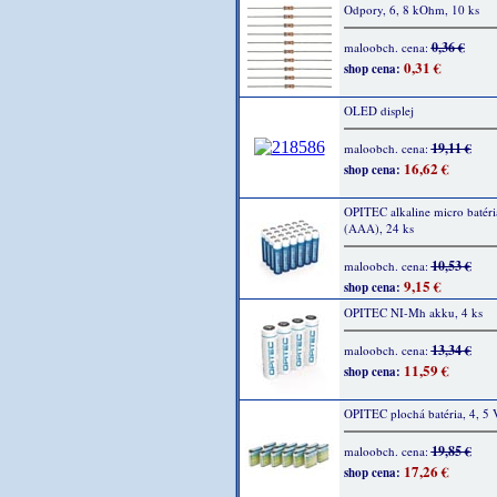
Odpory, 6, 8 kOhm, 10 ks
0,36 €
maloobch. cena:
0,31 €
shop cena:
OLED displej
19,11 €
maloobch. cena:
16,62 €
shop cena:
OPITEC alkaline micro batéri
(AAA), 24 ks
10,53 €
maloobch. cena:
9,15 €
shop cena:
OPITEC NI-Mh akku, 4 ks
13,34 €
maloobch. cena:
11,59 €
shop cena:
OPITEC plochá batéria, 4, 5 
19,85 €
maloobch. cena:
17,26 €
shop cena: