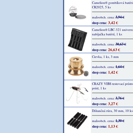
Camelion® gombíková batéri
CR2025, 5 ks
3,94 €
maloobch. cena:
3,42 €
shop cena:
Camelion® LBC-321 univerz
nabíjačka batérií, 1 ks
30,63 €
maloobch. cena:
26,63 €
shop cena:
Cievka, 1 ks, 3 mm
1,64 €
maloobch. cena:
1,42 €
shop cena:
CRAZY VIBS testovací prístro
prúd, 1 ks
3,76 €
maloobch. cena:
3,27 €
shop cena:
Dištančná rúra, 30 mm, 10 ks
1,30 €
maloobch. cena:
1,13 €
shop cena: