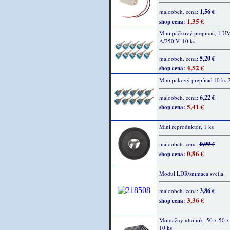
1,56 €
maloobch. cena:
1,35 €
shop cena:
Mini páčkový prepínač, 1 UM
A/250 V, 10 ks
5,20 €
maloobch. cena:
4,52 €
shop cena:
Mini pákový prepínač 10 ks
6,22 €
maloobch. cena:
5,41 €
shop cena:
Mini reproduktor, 1 ks
0,99 €
maloobch. cena:
0,86 €
shop cena:
Modul LDR/snímača svetla
3,86 €
maloobch. cena:
3,36 €
shop cena:
Montážny uholník, 50 x 50 
10 ks