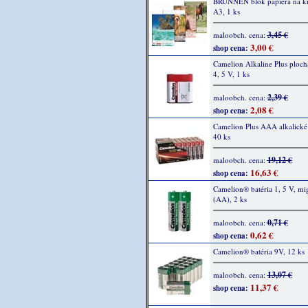
BRUNNEN blok papiera na kre
A3, 1 ks
3,45 €
maloobch. cena:
3,00 €
shop cena:
Camelion Alkaline Plus plochá
4, 5 V, 1 ks
2,39 €
maloobch. cena:
2,08 €
shop cena:
Camelion Plus AAA alkalické 
40 ks
19,12 €
maloobch. cena:
16,63 €
shop cena:
Camelion® batéria 1, 5 V, m
(AA), 2 ks
0,71 €
maloobch. cena:
0,62 €
shop cena:
Camelion® batéria 9V, 12 ks
13,07 €
maloobch. cena:
11,37 €
shop cena: