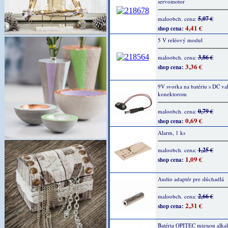
servomotor
5,07 €
maloobch. cena:
4,41 €
shop cena:
5 V reléový modul
3,86 €
maloobch. cena:
3,36 €
shop cena:
9V svorka na batériu s DC v
konektorom
0,79 €
maloobch. cena:
0,69 €
shop cena:
Alarm, 1 ks
1,25 €
maloobch. cena:
1,09 €
shop cena:
Audio adaptér pre slúchadlá
2,66 €
maloobch. cena:
2,31 €
shop cena:
Batéria OPITEC mignon alkali