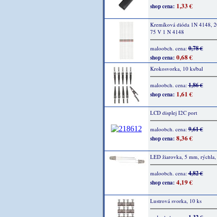
1,33 €
shop cena:
Kremíková dióda 1N 4148, 
75 V 1 N 4148
0,78 €
maloobch. cena:
0,68 €
shop cena:
Krokosvorka, 10 ks/bal
1,86 €
maloobch. cena:
1,61 €
shop cena:
LCD displej I2C port
9,61 €
maloobch. cena:
8,36 €
shop cena:
LED žiarovka, 5 mm, rýchla,
4,82 €
maloobch. cena:
4,19 €
shop cena:
Lustrová svorka, 10 ks