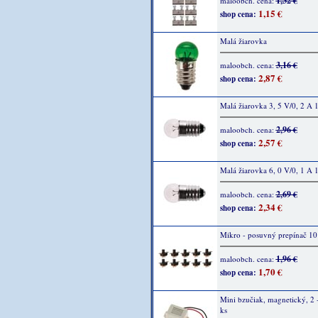
1,32 €
maloobch. cena:
1,15 €
shop cena:
Malá žiarovka
3,16 €
maloobch. cena:
2,87 €
shop cena:
Malá žiarovka 3, 5 V/0, 2 A 
2,96 €
maloobch. cena:
2,57 €
shop cena:
Malá žiarovka 6, 0 V/0, 1 A 
2,69 €
maloobch. cena:
2,34 €
shop cena:
Mikro - posuvný prepínač 10
1,96 €
maloobch. cena:
1,70 €
shop cena:
Mini bzučiak, magnetický, 2 -
ks