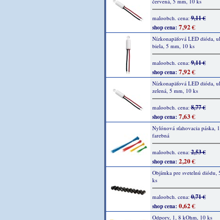
červená, 5 mm, 10 ks
9,11 €
maloobch. cena:
7,92 €
shop cena:
Nízkonapäťová LED dióda, ult
biela, 5 mm, 10 ks
9,11 €
maloobch. cena:
7,92 €
shop cena:
Nízkonapäťová LED dióda, ult
zelená, 5 mm, 10 ks
8,77 €
maloobch. cena:
7,63 €
shop cena:
Nylónová sťahovacia páska, 1
farebná
2,53 €
maloobch. cena:
2,20 €
shop cena:
Objímka pre svetelnú diódu,
ks
0,71 €
maloobch. cena:
0,62 €
shop cena:
Odpory, 1, 8 kOhm, 10 ks