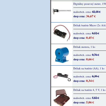
Digitálny posuvný meter, 1
42,18 €
maloobch. cena:
36,67 €
shop cena:
Držiak batérie Micro (2x AAA
0,52 €
maloobch. cena:
0,45 €
shop cena:
Držiak motora, 1 ks
0,76 €
maloobch. cena:
0,66 €
shop cena:
Držiak na batérie (AA), 1 ks
0,39 €
maloobch. cena:
0,34 €
shop cena:
Držiak na batérie 4, 5 V, 1 ks
5,82 €
maloobch. cena:
5,06 €
shop cena: