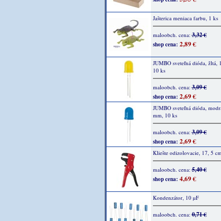
Jašterica meniaca farbu, 1 ks
3,32 €
maloobch. cena:
2,89 €
shop cena:
JUMBO sveteľná dióda, žltá,
10 ks
3,09 €
maloobch. cena:
2,69 €
shop cena:
JUMBO sveteľná dióda, modr
mm, 10 ks
3,09 €
maloobch. cena:
2,69 €
shop cena:
Kliešte odizolovacie, 17, 5 cm
5,40 €
maloobch. cena:
4,69 €
shop cena:
Kondenzátor, 10 µF
0,71 €
maloobch. cena: