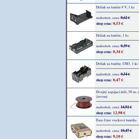
Držiak na batérie 9 V, 1 ks
0,62 €
maloobch. cena:
0,53 €
shop cena:
Držiak na batérie, 1 ks
0,39 €
maloobch. cena:
0,34 €
shop cena:
Držiak na batérie, UM3, 1 ks
0,54 €
maloobch. cena:
0,47 €
shop cena:
Dvojitý napájací drôt, 50 m, č
červená
14,92 €
maloobch. cena:
12,98 €
shop cena:
Easy-Line vrecková baterka
10,47 €
maloobch. cena:
9,10 €
shop cena: