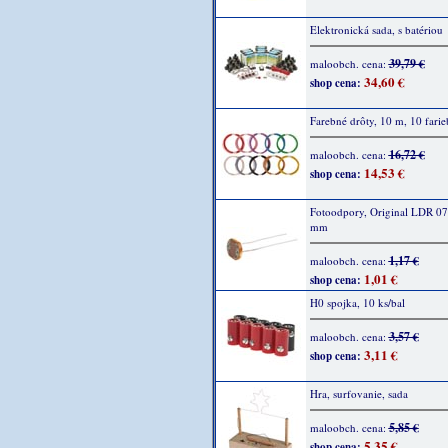
Elektronická sada, s batériou
39,79 €
maloobch. cena:
34,60 €
shop cena:
Farebné drôty, 10 m, 10 farie
16,72 €
maloobch. cena:
14,53 €
shop cena:
Fotoodpory, Original LDR 07,
mm
1,17 €
maloobch. cena:
1,01 €
shop cena:
H0 spojka, 10 ks/bal
3,57 €
maloobch. cena:
3,11 €
shop cena:
Hra, surfovanie, sada
5,85 €
maloobch. cena:
5,35 €
shop cena: