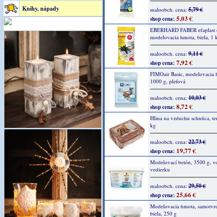
Knihy, nápady
5,79 €
maloobch. cena:
5,03 €
shop cena:
EBERHARD FABER efaplast c
modelovacia hmota, biela, 1 
9,11 €
maloobch. cena:
7,92 €
shop cena:
FIMOair Basic, modelovacia 
1000 g, pleťová
10,03 €
maloobch. cena:
8,72 €
shop cena:
Hlina na vzduchu schnúca, te
kg
22,73 €
maloobch. cena:
19,77 €
shop cena:
Modelovací betón, 3500 g, v
vedierku
29,50 €
maloobch. cena:
25,66 €
shop cena:
Modelovacia hmota, samotvr
biela, 250 g