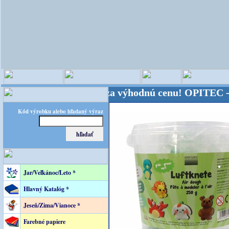
 sveta - Kvalita za výhodnú cenu!
OPITEC - majster
Kód výrobku alebo hľadaný výraz
Jar/Veľkánoc/Leto *
Hlavný Katalóg *
Jeseň/Zima/Vianoce *
Farebné papiere