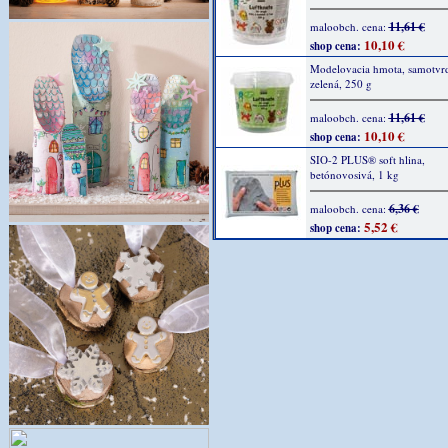
11,61 €
maloobch. cena:
10,10 €
shop cena:
Modelovacia hmota, samotvr
zelená, 250 g
11,61 €
maloobch. cena:
10,10 €
shop cena:
SIO-2 PLUS® soft hlina,
betónovosivá, 1 kg
6,36 €
maloobch. cena:
5,52 €
shop cena: