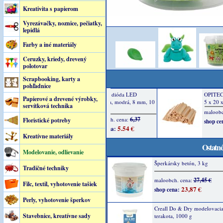
Kreativita s papierom
Vyrezávačky, noznice, pečiatky,
lepidlá
Farby a iné materiály
Ceruzky, kriedy, drevený
polotovar
Scrapbooking, karty a
pohľadnice
Papierové a drevené výrobky,
servítková technika
Floristické potreby
Kreatívne materiály
Ostatné
Modelovanie, odlievanie
Šperkársky betón, 3 kg
Tradičné techniky
27,45 €
maloobch. cena:
Filc, textil, vyhotovenie tašiek
23,87 €
shop cena:
Perly, vyhotovenie šperkov
Creall Do & Dry modelovacia
Stavebnice, kreatívne sady
terakota, 1000 g