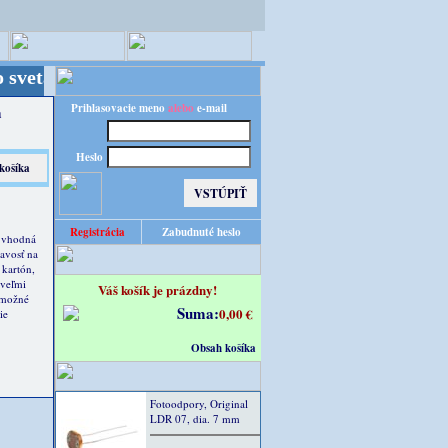
 Kvalita za výhodnú cenu!
Prihlasovacie meno
alebo
e-mail
a
Heslo
Registrácia
Zabudnuté heslo
 vhodná
navosť na
kartón,
 veľmi
Váš košík je prázdny!
 možné
Suma:
0,00 €
ie
Obsah košíka
Fotoodpory, Original
LDR 07, dia. 7 mm