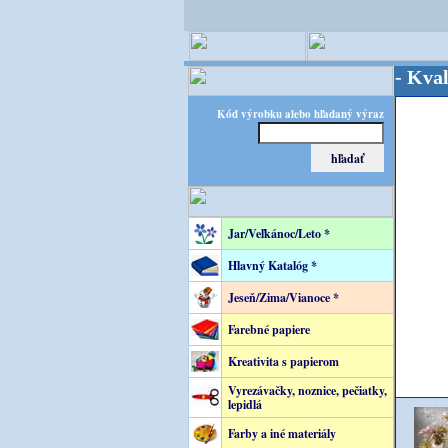
OPITEC - majster kreatívneho sveta - Kvalita za 
Kód výrobku alebo hľadaný výraz
Jar/Veľkánoc/Leto *
Hlavný Katalóg *
Jeseň/Zima/Vianoce *
Farebné papiere
Kreativita s papierom
Vyrezávačky, noznice, pečiatky,
lepidlá
Farby a iné materiály