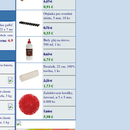
1,17 €
0,91 €
Objímka pre svetelnú
diódu, 5 mm, 10 ks
0,71 €
0,55 €
Biely glej na drevo,
500 ml, 1 ks
8,63 €
6,75 €
ia hmota,
Peračník, 22 cm, 100%
bavlna, 1 ks
2,21 €
1,73 €
classic
Zažehlovacie korálky,
ela, 3 kg
červené, ø 5 x 5 mm,
6.000 ks
7,64 €
5,98 €
classic
a, 1 kg