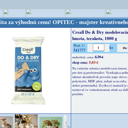
výhodnú cenu!
OPITEC - majster kreatívneho sveta -
Creall Do & Dry modelovaci
hmota, terakota, 1000 g
Prod. č.:
ks
541777
5,79 €
maloobch. cena:
5,03 €
shop cena:
Na vzduchu schnúca modelovacia hmota,
pre deti aj profesionálov. Vynikajúca priľ
takmer akomkoľvek povrchu napr. drevo, 
polystyrén, MDF, plast, nelepí sa na ruky,
dobre pretierateľná. Zvyškový materiál je
uschovať vo vzduchotesnom obale na ďalš
použitie.