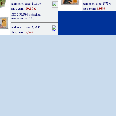
11,61 €
5,73 €
maloobch. cena:
maloobch. cena:
10,10 €
4,98 €
shop cena:
shop cena:
SIO-2 PLUS® soft hlina,
betónovosivá, 1 kg
6,36 €
maloobch. cena:
5,52 €
shop cena: