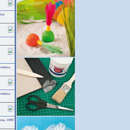
ačný
g
vrdnúca,
vrdnúca,
erna, 1000