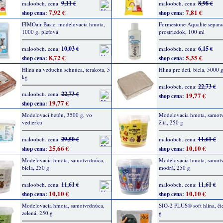
9,11 €
8,98 €
maloobch. cena:
maloobch. cena:
7,92 €
7,81 €
shop cena:
shop cena:
FIMOair Basic, modelovacia hmota,
Formestone Aqualite separ
1000 g, pleťová
prostriedok, 100 ml
10,03 €
6,15 €
maloobch. cena:
maloobch. cena:
8,72 €
5,35 €
shop cena:
shop cena:
Hlina na vzduchu schnúca, terakota, 5
Hlina pre deti, biela, 5000 
kg
22,73 €
maloobch. cena:
22,73 €
maloobch. cena:
19,77 €
shop cena:
19,77 €
shop cena:
Modelovací betón, 3500 g, vo
Modelovacia hmota, samot
vedierku
žltá, 250 g
29,50 €
11,61 €
maloobch. cena:
maloobch. cena:
25,66 €
10,10 €
shop cena:
shop cena:
Modelovacia hmota, samotvrdnúca,
Modelovacia hmota, samot
biela, 250 g
modrá, 250 g
11,61 €
11,61 €
maloobch. cena:
maloobch. cena:
10,10 €
10,10 €
shop cena:
shop cena:
Modelovacia hmota, samotvrdnúca,
SIO-2 PLUS® soft hlina, či
zelená, 250 g
g