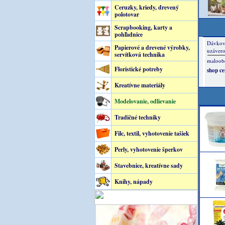
Ceruzky, kriedy, drevený
polotovar
Scrapbooking, karty a
pohľadnice
Papierové a drevené výrobky,
servítková technika
Floristické potreby
Kreatívne materiály
Modelovanie, odlievanie
Tradičné techniky
Filc, textil, vyhotovenie tašiek
Perly, vyhotovenie šperkov
Stavebnice, kreatívne sady
Knihy, nápady