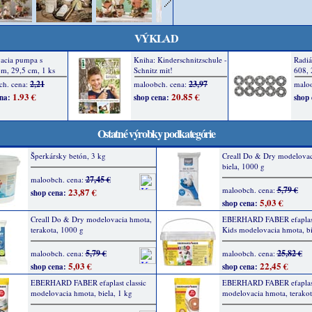
VÝKLAD
Ostatné výrobky podkategórie
Šperkársky betón, 3 kg
Creall Do & Dry modelovac
biela, 1000 g
27,45 €
maloobch. cena:
5,79 €
maloobch. cena:
23,87 €
shop cena:
5,03 €
shop cena:
Creall Do & Dry modelovacia hmota,
EBERHARD FABER efaplast 
terakota, 1000 g
Kids modelovacia hmota, bi
5,79 €
25,82 €
maloobch. cena:
maloobch. cena:
5,03 €
22,45 €
shop cena:
shop cena:
EBERHARD FABER efaplast classic
EBERHARD FABER efaplast 
modelovacia hmota, biela, 1 kg
modelovacia hmota, terakot