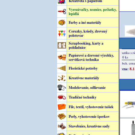
Kreativita s papierom
Vyrezávačky, noznice, pečiatky,
lepidlá
Farby a iné materiály
Ceruzky, kriedy, drevený
polotovar
Scrapbooking, karty a
pohľadnice
Papierové a drevené výrobky,
servítková technika
Floristické potreby
Kreatívne materiály
Modelovanie, odlievanie
Tradičné techniky
Filc, textil, vyhotovenie tašiek
Perly, vyhotovenie šperkov
Stavebnice, kreatívne sady