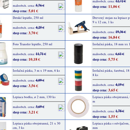
12,72 €
maloobch. cena:
5,76 €
maloobch. cena:
11,06 €
shop cena:
5,01 €
shop cena:
Detské lepidlo, 250 ml
Drevený stojan na lepiace pi
9 x 12 cm, 1 ks
4,25 €
maloobch. cena:
19,36 €
maloobch. cena:
3,70 €
shop cena:
16,84 €
shop cena:
Foto Transfer lepidlo, 250 ml
Izolačná páska, 18 mm xx 
11,71 €
6,61 €
maloobch. cena:
maloobch. cena:
10,18 €
5,75 €
shop cena:
shop cena:
Izolačná páska, 3 m x 19 mm, 6 ks
Izolačná páska, farebná, 1
8 ks
4,09 €
maloobch. cena:
4,19 €
maloobch. cena:
3,56 €
shop cena:
3,65 €
shop cena:
Lepiaca bodka, ø 2 mm, 130 ks
Lepiaca páska obojstranná
m
3,69 €
maloobch. cena:
1,78 €
maloobch. cena:
3,21 €
shop cena:
1,55 €
shop cena:
Lepiaca páska obojstranná, 21 x 30
Lepiaca páska s odvíjačom,
cm, 3 ks
mm