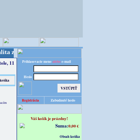
výhodnú cenu!
Prihlasovacie meno
alebo
e-mail
ole, 11
Heslo
Registrácia
Zabudnuté heslo
vacím
Váš košík je prázdny!
Suma:
0,00 €
Obsah košíka