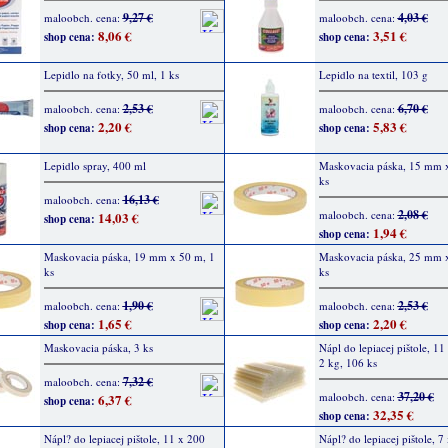
9,27 €
4,03 €
maloobch. cena:
maloobch. cena:
8,06 €
3,51 €
shop cena:
shop cena:
Lepidlo na fotky, 50 ml, 1 ks
Lepidlo na textil, 103 g
2,53 €
6,70 €
maloobch. cena:
maloobch. cena:
2,20 €
5,83 €
shop cena:
shop cena:
Lepidlo spray, 400 ml
Maskovacia páska, 15 mm 
ks
16,13 €
maloobch. cena:
2,08 €
maloobch. cena:
14,03 €
shop cena:
1,94 €
shop cena:
Maskovacia páska, 19 mm x 50 m, 1
Maskovacia páska, 25 mm 
ks
ks
1,90 €
2,53 €
maloobch. cena:
maloobch. cena:
1,65 €
2,20 €
shop cena:
shop cena:
Maskovacia páska, 3 ks
Nápl do lepiacej pištole, 1
2 kg, 106 ks
7,32 €
maloobch. cena:
37,20 €
maloobch. cena:
6,37 €
shop cena:
32,35 €
shop cena:
Nápl? do lepiacej pištole, 11 x 200
Nápl? do lepiacej pištole, 