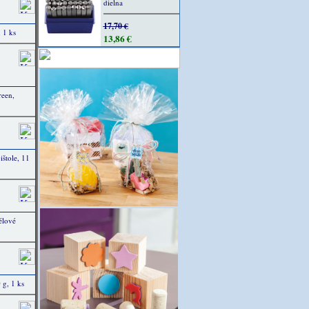
dielna
17,70 €
 1 ks
13,86 €
een,
štole, 11
élové
 g, 1 ks