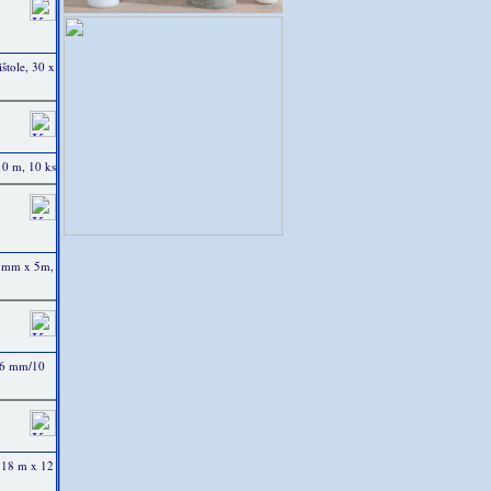
štole, 30 x
10 m, 10 ks
8 mm x 5m,
, 6 mm/10
 18 m x 12