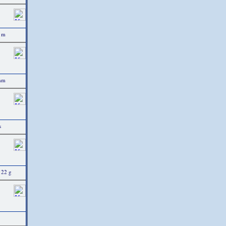
3 m
 mm
s
 22 g