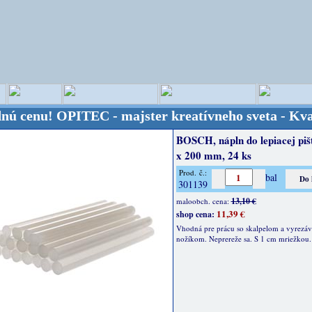
!
OPITEC - majster kreatívneho sveta - Kvalita za 
BOSCH, nápln do lepiacej pišt
x 200 mm, 24 ks
Prod. č.:
bal
301139
13,10 €
maloobch. cena:
11,39 €
shop cena:
Vhodná pre prácu so skalpelom a vyrezá
nožíkom. Neprereže sa. S 1 cm mriežkou.