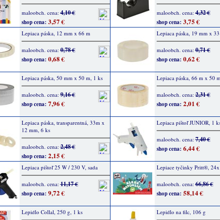
4,10 €
4,32 €
maloobch. cena:
maloobch. cena:
3,57 €
3,75 €
shop cena:
shop cena:
Lepiaca páska, 12 mm x 66 m
Lepiaca páska, 19 mm x 3
0,78 €
0,71 €
maloobch. cena:
maloobch. cena:
0,68 €
0,62 €
shop cena:
shop cena:
Lepiaca páska, 50 mm x 50 m, 1 ks
Lepiaca páska, 66 m x 50
9,16 €
2,31 €
maloobch. cena:
maloobch. cena:
7,96 €
2,01 €
shop cena:
shop cena:
Lepiaca páska, transparentná, 33m x
Lepiaca pištoľ JUNIOR, 1 k
12 mm, 6 ks
7,40 €
maloobch. cena:
2,48 €
maloobch. cena:
6,44 €
shop cena:
2,15 €
shop cena:
Lepiaca pištoľ 25 W / 230 V, sada
Lepiace tyčinky Pritt®, 24x
11,17 €
66,86 €
maloobch. cena:
maloobch. cena:
9,72 €
58,14 €
shop cena:
shop cena:
Lepidlo Collal, 250 g, 1 ks
Lepidlo na filc, 106 g