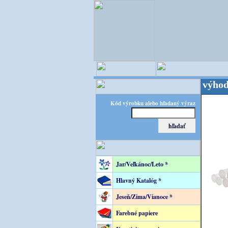
jster kreatívneho sveta - Kvalita za výhodnú cenu
Kód výrobku alebo hľadaný výraz
Jar/Veľkánoc/Leto *
Hlavný Katalóg *
Jeseň/Zima/Vianoce *
Farebné papiere