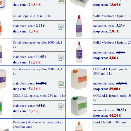
24,84 €
13,64 €
shop cena:
shop cena:
Collal Lepidlo, 100 ml, 1 ks
Collal všeobecné lepidlo, 1
2,92 €
3,23 €
maloobch. cena:
maloobch. cena:
2,54 €
2,81 €
shop cena:
shop cena:
Collal všeobecné lepidlo, 1000 ml, 1
Collal všeobecné lepidlo, 2
ks
5,59 €
maloobch. cena:
14,05 €
maloobch. cena:
4,86 €
shop cena:
12,22 €
shop cena:
Collal všeobecné lepidlo, 5000 ml, 1
COLLALL lepidlo pre deti, 
ks
5000 ml, 1 ks
63,20 €
53,89 €
maloobch. cena:
maloobch. cena:
54,96 €
49,00 €
shop cena:
shop cena:
COLLALL lepidlo, biele, 250 ml, 1 ks
COLLALL lepidlo, biele, 5
ks
4,54 €
maloobch. cena:
50,87 €
maloobch. cena:
3,95 €
shop cena:
44,24 €
shop cena:
Designový dávkovač lepiacej pásky -
Detské lepidlo, 1000 ml
kreatívna sada