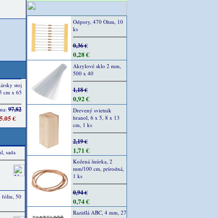
Odpory, 470 Ohm, 10
ks
0,36 €
0,28 €
Akrylové sklo 2 mm,
500 x 40
1,18 €
0,92 €
Drevený svietnik
hranol, 6 x 5, 8 x 13
cm, 1 ks
2,19 €
1,71 €
l, sada
Kožená šnúrka, 2
mm/100 cm, prírodná,
1 ks
0,94 €
 fóliu, 50
0,74 €
Razidlá ABC, 4 mm, 27