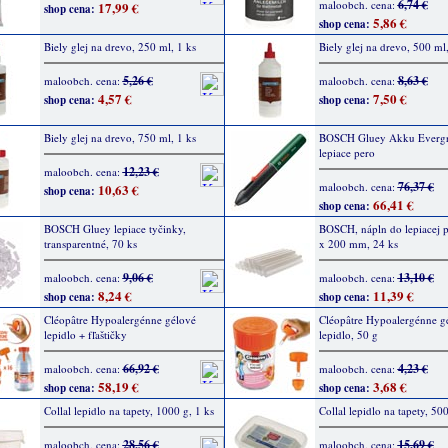
6,74 €
maloobch. cena:
17,99 €
shop cena:
5,86 €
shop cena:
Biely glej na drevo, 250 ml, 1 ks
Biely glej na drevo, 500 ml,
5,26 €
8,63 €
maloobch. cena:
maloobch. cena:
4,57 €
7,50 €
shop cena:
shop cena:
Biely glej na drevo, 750 ml, 1 ks
BOSCH Gluey Akku Evergr
lepiace pero
12,23 €
maloobch. cena:
76,37 €
maloobch. cena:
10,63 €
shop cena:
66,41 €
shop cena:
BOSCH Gluey lepiace tyčinky,
BOSCH, nápln do lepiacej pi
transparentné, 70 ks
x 200 mm, 24 ks
9,06 €
13,10 €
maloobch. cena:
maloobch. cena:
8,24 €
11,39 €
shop cena:
shop cena:
Cléopâtre Hypoalergénne gélové
Cléopâtre Hypoalergénne g
lepidlo + fľaštičky
lepidlo, 50 g
66,92 €
4,23 €
maloobch. cena:
maloobch. cena:
58,19 €
3,68 €
shop cena:
shop cena:
Collal lepidlo na tapety, 1000 g, 1 ks
Collal lepidlo na tapety, 500
28,56 €
15,69 €
maloobch. cena:
maloobch. cena: