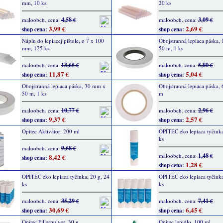
mm, 10 ks
20 ks
4,58 €
3,09 €
maloobch. cena:
maloobch. cena:
3,99 €
2,69 €
shop cena:
shop cena:
Nápln do lepiacej pištole, ø 7 x 100
Obojstranná lepiaca páska,
mm, 125 ks
50 m, 1 ks
13,65 €
5,80 €
maloobch. cena:
maloobch. cena:
11,87 €
5,04 €
shop cena:
shop cena:
Obojstranná lepiaca páska, 30 mm x
Obojstranná lepiaca páska,
50 m, 1 ks
m
10,77 €
2,96 €
maloobch. cena:
maloobch. cena:
9,37 €
2,57 €
shop cena:
shop cena:
Opitec Aktivátor, 200 ml
OPITEC eko lepiaca tyčinka
ks
9,68 €
maloobch. cena:
1,48 €
maloobch. cena:
8,42 €
shop cena:
1,28 €
shop cena:
OPITEC eko lepiaca tyčinka, 20 g, 24
OPITEC eko lepiaca tyčinka
ks
ks
35,29 €
7,41 €
maloobch. cena:
maloobch. cena:
30,69 €
6,45 €
shop cena:
shop cena:
Opitec Fillerpulver, 30 g
Opitec lepidlo, 100 ml