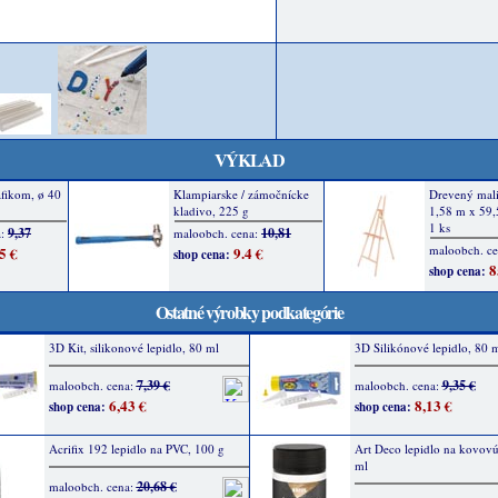
VÝKLAD
Ostatné výrobky podkategórie
3D Kit, silikonové lepidlo, 80 ml
3D Silikónové lepidlo, 80 m
7,39 €
9,35 €
maloobch. cena:
maloobch. cena:
6,43 €
8,13 €
shop cena:
shop cena:
Acrifix 192 lepidlo na PVC, 100 g
Art Deco lepidlo na kovovú
ml
20,68 €
maloobch. cena: