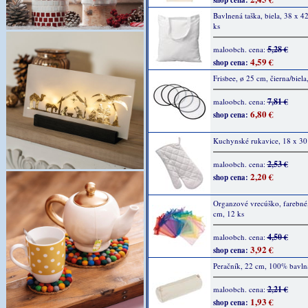
shop cena:
Bavlnená taška, biela, 38 x 4
ks
5,28 €
maloobch. cena:
4,59 €
shop cena:
Frisbee, ø 25 cm, čierna/biela
7,81 €
maloobch. cena:
6,80 €
shop cena:
Kuchynské rukavice, 18 x 30
2,53 €
maloobch. cena:
2,20 €
shop cena:
Organzové vrecúško, farebné,
cm, 12 ks
4,50 €
maloobch. cena:
3,92 €
shop cena:
Peračník, 22 cm, 100% bavlna
2,21 €
maloobch. cena:
1,93 €
shop cena: