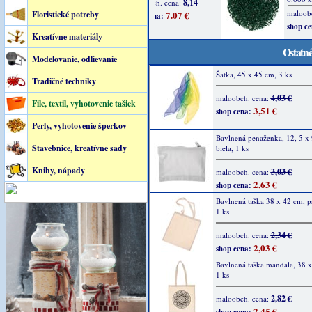
Floristické potreby
Kreatívne materiály
Ostatné
Modelovanie, odlievanie
Šatka, 45 x 45 cm, 3 ks
Tradičné techniky
4,03 €
maloobch. cena:
Filc, textil, vyhotovenie tašiek
3,51 €
shop cena:
Perly, vyhotovenie šperkov
Bavlnená penaženka, 12, 5 x 
Stavebnice, kreatívne sady
biela, 1 ks
Knihy, nápady
3,03 €
maloobch. cena:
2,63 €
shop cena:
Bavlnená taška 38 x 42 cm, p
1 ks
2,34 €
maloobch. cena:
2,03 €
shop cena:
Bavlnená taška mandala, 38 x
1 ks
2,82 €
maloobch. cena:
2,45 €