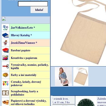
Jar/Veľkánoc/Leto *
Hlavný Katalóg *
Jeseň/Zima/Vianoce *
Farebné papiere
Kreativita s papierom
Vyrezávačky, noznice, pečiatky,
lepidlá
Farby a iné materiály
Ceruzky, kriedy, drevený
polotovar
Scrapbooking, karty a
pohľadnice
Papierové a drevené výrobky,
servítková technika