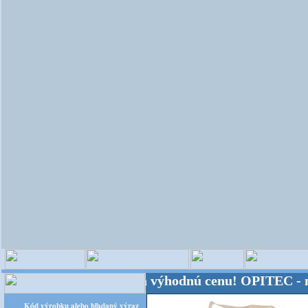
veta - Kvalita za výhodnú cenu!
OPITEC - majster 
Kód výrobku alebo hľadaný výraz