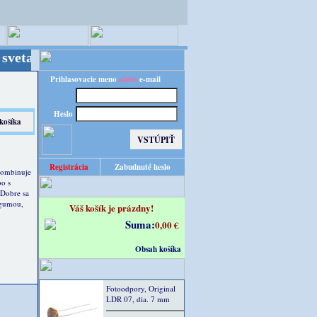
 Kvalita za výhodnú cenu!
Prihlasovacie meno
alebo
e-mail
Heslo
Registrácia
Zabudnuté heslo
kombinuje
o s
.Dobre sa
 gumou,
Váš košík je prázdny!
Suma:
0,00 €
Obsah košíka
Fotoodpory, Original
LDR 07, dia. 7 mm