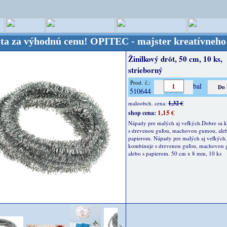
výhodnú cenu!
OPITEC - majster kreatívneho sveta -
Žinilkový drôt, 50 cm, 10 ks,
strieborný
Prod. č.:
bal
510644
1,32 €
maloobch. cena:
1,15 €
shop cena:
Nápady pre malých aj veľkých.Dobre sa 
s drevenou guľou, machovou gumou, aleb
papierom. Nápady pre malých aj veľkých
kombinuje s drevenou guľou, machovou
alebo s papierom. 50 cm x 8 mm, 10 ks