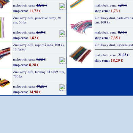
13,47 €
1,99 €
maloobch. cena:
maloobch. cena:
11,72 €
1,73 €
shop cena:
shop cena:
Žinilkový drôt, pastelové farby, 30
Žinilkový drôt, pastelové f
cm, 50 ks
cm, 100 ks
2,10 €
8,46 €
maloobch. cena:
maloobch. cena:
1,82 €
7,35 €
shop cena:
shop cena:
Žinilkový drôt, úsporná sada, 100 ks,
Žinilkový drôt, úsporná sad
10 farieb
21,03 €
maloobch. cena:
9,52 €
maloobch. cena:
18,29 €
shop cena:
8,28 €
shop cena:
Žinilkový drôt, farebný, Ø 4/6/9 mm,
700 ks
40,23 €
maloobch. cena:
34,98 €
shop cena: