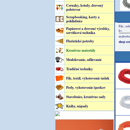
Ceruzky, kriedy, drevený
polotovar
Scrapbooking, karty a
pohľadnice
Papierové a drevené výrobky,
servítková technika
Floristické potreby
Kreatívne materiály
Modelovanie, odlievanie
Tradičné techniky
Filc, textil, vyhotovenie tašiek
Perly, vyhotovenie šperkov
Stavebnice, kreatívne sady
Knihy, nápady