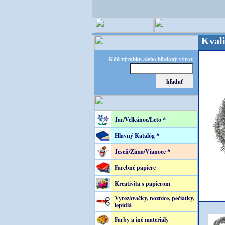
OPITEC - majster kreatívneho sveta - Kvalita za 
Kód výrobku alebo hľadaný výraz
Jar/Veľkánoc/Leto *
Hlavný Katalóg *
Jeseň/Zima/Vianoce *
Farebné papiere
Kreativita s papierom
Vyrezávačky, noznice, pečiatky,
lepidlá
Farby a iné materiály