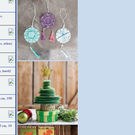
s,
s, zelený
s, hnedý
0 cm, 100
0 cm, 10