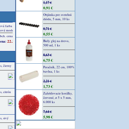
1,17 €
0,91 €
Objímka pre svetelnú
diódu, 5 mm, 10 ks
0,71 €
0,55 €
Biely glej na drevo,
500 ml, 1 ks
8,63 €
6,75 €
s, čierny
Peračník, 22 cm, 100%
bavlna, 1 ks
2,21 €
1,73 €
s, citrón
Zažehlovacie korálky,
červené, ø 5 x 5 mm,
6.000 ks
7,64 €
5,98 €
s, sivý