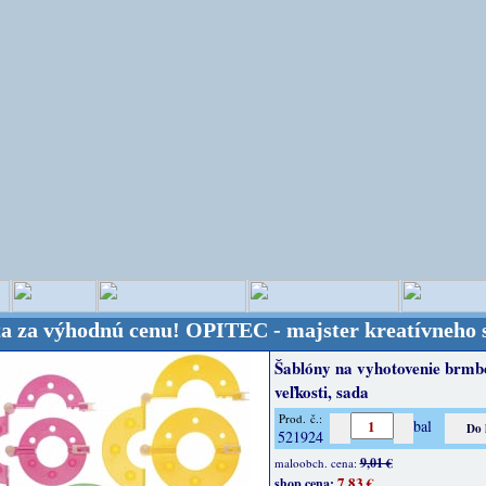
ýhodnú cenu!
OPITEC - majster kreatívneho sveta - 
Šablóny na vyhotovenie brmbo
veľkosti, sada
Prod. č.:
bal
521924
9,01 €
maloobch. cena:
7,83 €
shop cena: