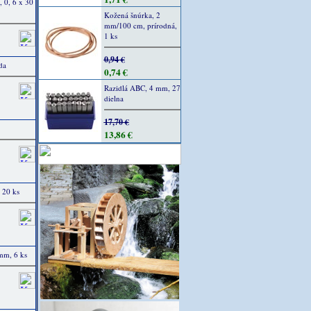
, 0, 6 x 30
Kožená šnúrka, 2
mm/100 cm, prírodná,
1 ks
0,94 €
da
0,74 €
Razidlá ABC, 4 mm, 27
dielna
17,70 €
13,86 €
 20 ks
 mm, 6 ks