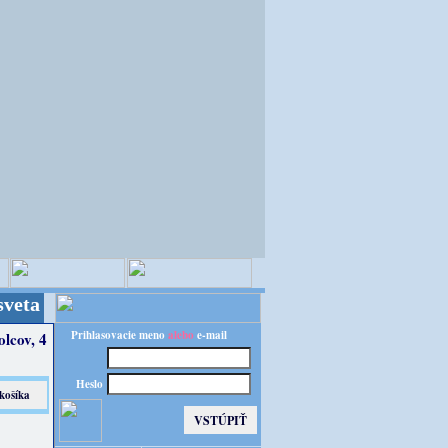
Kvalita za výhodnú cenu!
Prihlasovacie meno
alebo
e-mail
lcov, 4
Heslo