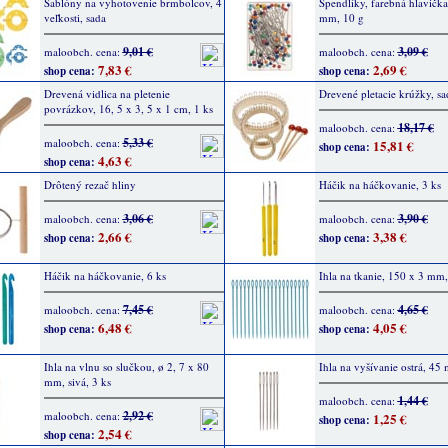
Šablóny na vyhotovenie brmbolcov, 4
Špendlíky, farebná hlavička
veľkosti, sada
mm, 10 g
9,01 €
3,09 €
maloobch. cena:
maloobch. cena:
7,83 €
2,69 €
shop cena:
shop cena:
Drevená vidlica na pletenie
Drevené pletacie krúžky, sa
povrázkov, 16, 5 x 3, 5 x 1 cm, 1 ks
18,17 €
maloobch. cena:
5,33 €
maloobch. cena:
15,81 €
shop cena:
4,63 €
shop cena:
Drôtený rezač hliny
Háčik na háčkovanie, 3 ks
3,06 €
3,90 €
maloobch. cena:
maloobch. cena:
2,66 €
3,38 €
shop cena:
shop cena:
Háčik na háčkovanie, 6 ks
Ihla na tkanie, 150 x 3 mm,
7,45 €
4,65 €
maloobch. cena:
maloobch. cena:
6,48 €
4,05 €
shop cena:
shop cena:
Ihla na vlnu so slučkou, ø 2, 7 x 80
Ihla na vyšívanie ostrá, 45
mm, sivá, 3 ks
1,44 €
maloobch. cena:
2,92 €
maloobch. cena:
1,25 €
shop cena:
2,54 €
shop cena: