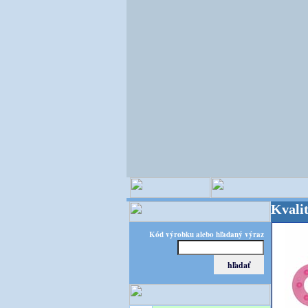
OPITEC - majster kreatívneho sveta - Kvalita za v
Kód výrobku alebo hľadaný výraz