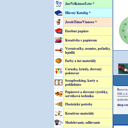
Jar/Veľkánoc/Leto *
Hlavný Katalóg *
Jeseň/Zima/Vianoce *
Farebné papiere
Kreativita s papierom
Vyrezávačky, noznice, pečiatky,
lepidlá
Farby a iné materiály
Ceruzky, kriedy, drevený
polotovar
Scrapbooking, karty a
pohľadnice
Papierové a drevené výrobky,
servítková technika
Floristické potreby
Kreatívne materiály
Modelovanie, odlievanie