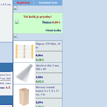
Registrácia
Zabudnuté heslo
 x 4,5 cm,
Váš košík je prázdny!
Suma:
0,00 €
Obsah košíka
Odpory, 470 Ohm, 10
ks
0,36 €
0,28 €
Akrylové sklo 2 mm,
500 x 40
1,18 €
0,92 €
Drevený svietnik
hranol, 6 x 5, 8 x 13
cm, 1 ks
2,19 €
1,71 €