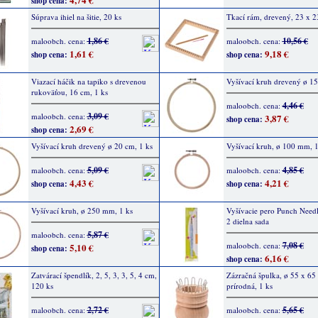
shop cena:
Súprava ihiel na šitie, 20 ks
Tkací rám, drevený, 23 x 
1,86 €
10,56 €
maloobch. cena:
maloobch. cena:
1,61 €
9,18 €
shop cena:
shop cena:
Viazací háčik na tapiko s drevenou
Vyšívací kruh drevený ø 15
rukoväťou, 16 cm, 1 ks
4,46 €
maloobch. cena:
3,09 €
maloobch. cena:
3,87 €
shop cena:
2,69 €
shop cena:
Vyšívací kruh drevený ø 20 cm, 1 ks
Vyšívací kruh, ø 100 mm, 1
5,09 €
4,85 €
maloobch. cena:
maloobch. cena:
4,43 €
4,21 €
shop cena:
shop cena:
Vyšívací kruh, ø 250 mm, 1 ks
Vyšívacie pero Punch Needl
2 dielna sada
5,87 €
maloobch. cena:
7,08 €
maloobch. cena:
5,10 €
shop cena:
6,16 €
shop cena:
Zatvárací špendlík, 2, 5, 3, 3, 5, 4 cm,
Zázračná špulka, ø 55 x 6
120 ks
prírodná, 1 ks
2,72 €
5,65 €
maloobch. cena:
maloobch. cena: