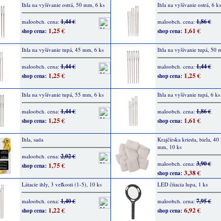
Ihla na vyšívanie ostrá, 50 mm, 6 ks
Ihla na vyšívanie ostrá, 6 ks
1,44 €
1,86 €
maloobch. cena:
maloobch. cena:
1,25 €
1,61 €
shop cena:
shop cena:
Ihla na vyšívanie tupá, 45 mm, 6 ks
Ihla na vyšívanie tupá, 50 
1,44 €
1,44 €
maloobch. cena:
maloobch. cena:
1,25 €
1,25 €
shop cena:
shop cena:
Ihla na vyšívanie tupá, 55 mm, 6 ks
Ihla na vyšívanie tupá, 6 ks
1,44 €
1,86 €
maloobch. cena:
maloobch. cena:
1,25 €
1,61 €
shop cena:
shop cena:
Ihla, sada
Krajčírska krieda, biela, 40
mm, 10 ks
2,02 €
maloobch. cena:
3,90 €
maloobch. cena:
1,75 €
shop cena:
3,38 €
shop cena:
Látacie ihly, 3 veľkosti (1-5), 10 ks
LED čítacia lupa, 1 ks
1,40 €
7,95 €
maloobch. cena:
maloobch. cena:
1,22 €
6,92 €
shop cena:
shop cena: