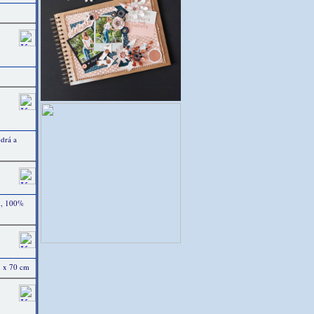
drá a
m, 100%
2 x 70 cm