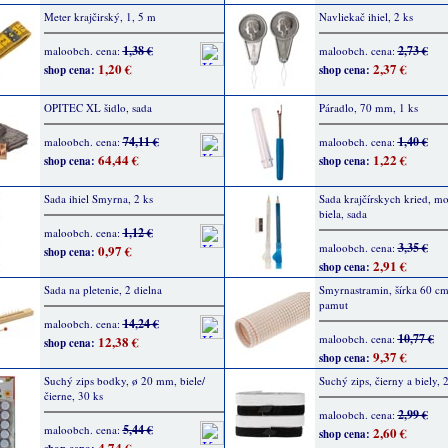
Meter krajčirský, 1, 5 m
Navliekač ihiel, 2 ks
1,38 €
2,73 €
maloobch. cena:
maloobch. cena:
1,20 €
2,37 €
shop cena:
shop cena:
OPITEC XL šidlo, sada
Páradlo, 70 mm, 1 ks
74,11 €
1,40 €
maloobch. cena:
maloobch. cena:
64,44 €
1,22 €
shop cena:
shop cena:
Sada ihiel Smyrna, 2 ks
Sada krajčírskych kried, mo
biela, sada
1,12 €
maloobch. cena:
3,35 €
maloobch. cena:
0,97 €
shop cena:
2,91 €
shop cena:
Sada na pletenie, 2 dielna
Smyrnastramin, šírka 60 c
pamut
14,24 €
maloobch. cena:
10,77 €
maloobch. cena:
12,38 €
shop cena:
9,37 €
shop cena:
Suchý zips bodky, ø 20 mm, biele/
Suchý zips, čierny a biely, 
čierne, 30 ks
2,99 €
maloobch. cena:
5,44 €
maloobch. cena:
2,60 €
shop cena:
4,74 €